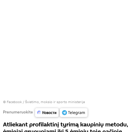
©
Facebook / Švietimo, mokslo ir sporto ministerija
Prenumeruokite
Atliekant profilaktinį tyrimą kaupinių metodu,
ėminiai grupuojami iki 5 ėminių toje pačioje