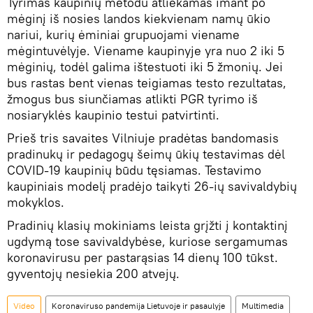
Tyrimas kaupinių metodu atliekamas imant po
mėginį iš nosies landos kiekvienam namų ūkio
nariui, kurių ėminiai grupuojami viename
mėgintuvėlyje. Viename kaupinyje yra nuo 2 iki 5
mėginių, todėl galima ištestuoti iki 5 žmonių. Jei
bus rastas bent vienas teigiamas testo rezultatas,
žmogus bus siunčiamas atlikti PGR tyrimo iš
nosiaryklės kaupinio testui patvirtinti.
Prieš tris savaites Vilniuje pradėtas bandomasis
pradinukų ir pedagogų šeimų ūkių testavimas dėl
COVID-19 kaupinių būdu tęsiamas. Testavimo
kaupiniais modelį pradėjo taikyti 26-ių savivaldybių
mokyklos.
Pradinių klasių mokiniams leista grįžti į kontaktinį
ugdymą tose savivaldybėse, kuriose sergamumas
koronavirusu per pastarąsias 14 dienų 100 tūkst.
gyventojų nesiekia 200 atvejų.
Video
Koronaviruso pandemija Lietuvoje ir pasaulyje
Multimedia