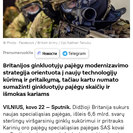
© Photo :
Facebook / British Army / Cpl Nathan Tanuku
Prenumeruokite
Britanijos ginkluotųjų pajėgų modernizavimo
strategija orientuota į naujų technologijų
kūrimą ir pritaikymą, tačiau kartu numato
sumažinti ginkluotųjų pajėgų skaičių ir
išmokas kariams
VILNIUS, kovo 22 — Sputnik.
Didžioji Britanija sukurs
naujas specialiąsias pajėgas, išleis 6,6 mlrd. svarų
sterlingų viršgarsinių ginklų sukūrimui ir pritrauks
Karinių oro pajėgų specialiąsias pajėgas SAS kovai