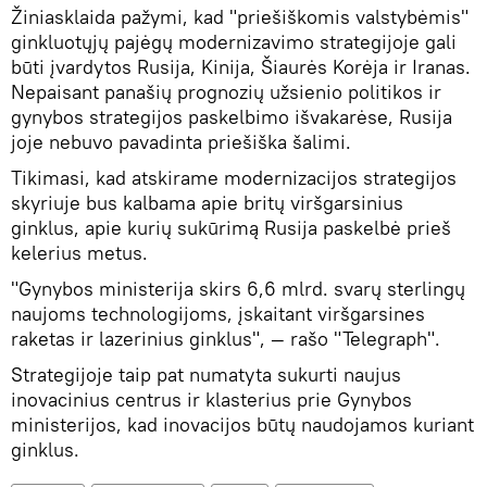
Žiniasklaida pažymi, kad "priešiškomis valstybėmis"
ginkluotųjų pajėgų modernizavimo strategijoje gali
būti įvardytos Rusija, Kinija, Šiaurės Korėja ir Iranas.
Nepaisant panašių prognozių užsienio politikos ir
gynybos strategijos paskelbimo išvakarėse, Rusija
joje nebuvo pavadinta priešiška šalimi.
Tikimasi, kad atskirame modernizacijos strategijos
skyriuje bus kalbama apie britų viršgarsinius
ginklus, apie kurių sukūrimą Rusija paskelbė prieš
kelerius metus.
"Gynybos ministerija skirs 6,6 mlrd. svarų sterlingų
naujoms technologijoms, įskaitant viršgarsines
raketas ir lazerinius ginklus", — rašo "Telegraph".
Strategijoje taip pat numatyta sukurti naujus
inovacinius centrus ir klasterius prie Gynybos
ministerijos, kad inovacijos būtų naudojamos kuriant
ginklus.