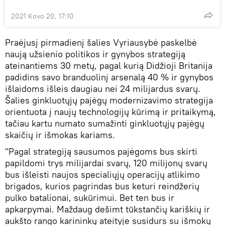
2021 Kovo 20, 17:10
Praėjusį pirmadienį šalies Vyriausybė paskelbė
naują užsienio politikos ir gynybos strategiją
ateinantiems 30 metų, pagal kurią Didžioji Britanija
padidins savo branduolinį arsenalą 40 % ir gynybos
išlaidoms išleis daugiau nei 24 milijardus svarų.
Šalies ginkluotųjų pajėgų modernizavimo strategija
orientuota į naujų technologijų kūrimą ir pritaikymą,
tačiau kartu numato sumažinti ginkluotųjų pajėgų
skaičių ir išmokas kariams.
"Pagal strategiją sausumos pajėgoms bus skirti
papildomi trys milijardai svarų, 120 milijonų svarų
bus išleisti naujos specialiųjų operacijų atlikimo
brigados, kurios pagrindas bus keturi reindžerių
pulko batalionai, sukūrimui. Bet ten bus ir
apkarpymai. Maždaug dešimt tūkstančių kariškių ir
aukšto rango karininkų ateityje susidurs su išmokų