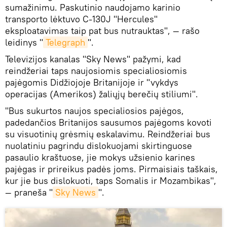
sumažinimu. Paskutinio naudojamo karinio
transporto lėktuvo C-130J "Hercules"
eksploatavimas taip pat bus nutrauktas", — rašo
leidinys "
Telegraph
".
Televizijos kanalas "Sky News" pažymi, kad
reindžeriai taps naujosiomis specialiosiomis
pajėgomis Didžiojoje Britanijoje ir "vykdys
operacijas (Amerikos) žaliųjų berečių stiliumi".
"Bus sukurtos naujos specialiosios pajėgos,
padedančios Britanijos sausumos pajėgoms kovoti
su visuotinių grėsmių eskalavimu. Reindžeriai bus
nuolatiniu pagrindu dislokuojami skirtinguose
pasaulio kraštuose, jie mokys užsienio karines
pajėgas ir prireikus padės joms. Pirmaisiais taškais,
kur jie bus dislokuoti, taps Somalis ir Mozambikas",
— praneša "
Sky News
".