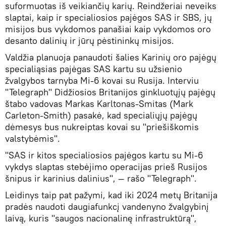
suformuotas iš veikiančių karių. Reindžeriai neveiks
slaptai, kaip ir specialiosios pajėgos SAS ir SBS, jų
misijos bus vykdomos panašiai kaip vykdomos oro
desanto dalinių ir jūrų pėstininkų misijos.
Valdžia planuoja panaudoti šalies Karinių oro pajėgų
specialiąsias pajėgas SAS kartu su užsienio
žvalgybos tarnyba Mi-6 kovai su Rusija. Interviu
"Telegraph" Didžiosios Britanijos ginkluotųjų pajėgų
štabo vadovas Markas Karltonas-Smitas (Mark
Carleton-Smith) pasakė, kad specialiųjų pajėgų
dėmesys bus nukreiptas kovai su "priešiškomis
valstybėmis".
"SAS ir kitos specialiosios pajėgos kartu su Mi-6
vykdys slaptas stebėjimo operacijas prieš Rusijos
šnipus ir karinius dalinius", — rašo "Telegraph".
Leidinys taip pat pažymi, kad iki 2024 metų Britanija
pradės naudoti daugiafunkcį vandenyno žvalgybinį
laivą, kuris "saugos nacionalinę infrastruktūrą",