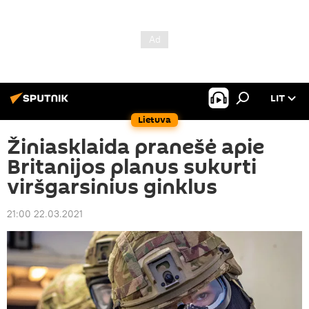
LIT
Lietuva
Žiniasklaida pranešė apie
Britanijos planus sukurti
viršgarsinius ginklus
21:00 22.03.2021