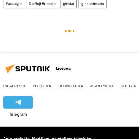
Pasaulyje
Didžioji Britanija
ginklai
ginklavimasis
Lietuva
PASAULYJE
POLITIKA
EKONOMIKA
VISUOMENĖ
KULTŪR
Telegram
Apie projektą
Medžiagų naudojimo taisyklės