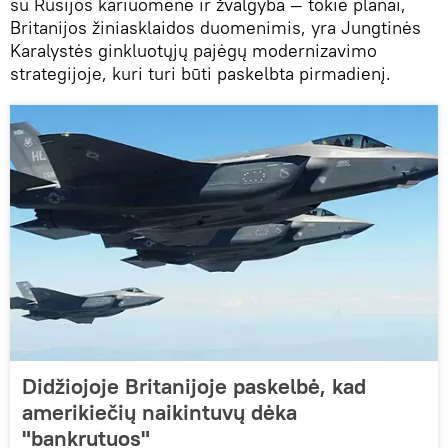
su Rusijos kariuomene ir žvalgyba — tokie planai,
Britanijos žiniasklaidos duomenimis, yra Jungtinės
Karalystės ginkluotųjų pajėgų modernizavimo
strategijoje, kuri turi būti paskelbta pirmadienį.
Didžiojoje Britanijoje paskelbė, kad
amerikiečių naikintuvų dėka
"bankrutuos"