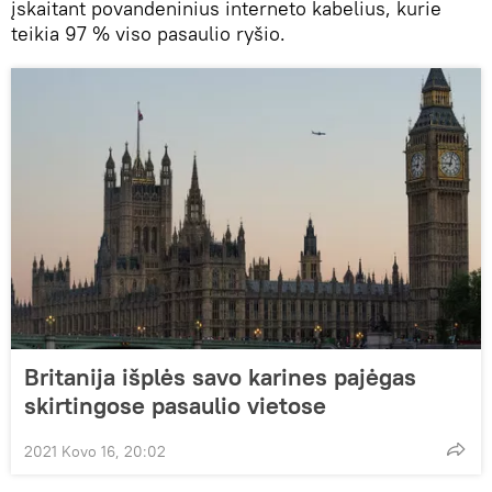
įskaitant povandeninius interneto kabelius, kurie
teikia 97 % viso pasaulio ryšio.
Britanija išplės savo karines pajėgas
skirtingose ​​pasaulio vietose
2021 Kovo 16, 20:02