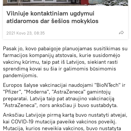
Vilniuje kontaktiniam ugdymui
atidaromos dar šešios mokyklos
2021 Kovo 23, 08:35
Pasak jo, kovo pabaigoje planuojamas susitikimas su
farmacijos kompanijų atstovais, kurie susidomėjo
vakcinų kūrimu, taip pat iš Latvijos, siekiant rasti
sprendimą kovai su šia ir galimomis būsimomis
pandemijomis.
Europos šalyse vakcinacijai naudojami "BioNTech" ir
"Pfizer", "Moderna", "AstraZeneca" gamintojų
preparatai. Latvija taip pat atnaujino vakcinaciją
"AstraZeneca", nors anksčiau ji buvo sustabdyta.
Anksčiau Latvijoje pirmą kartą buvo nustatyti atvejai,
kai COVID-19 mutacija paveikė vakcinos poveikį.
Mutacija, kurios neveikia vakcinos, buvo nustatyta