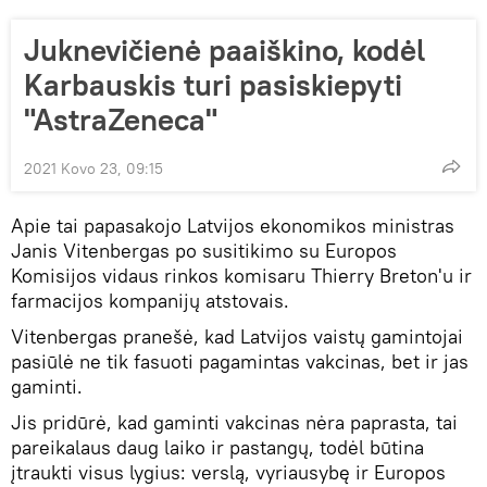
Juknevičienė paaiškino, kodėl
Karbauskis turi pasiskiepyti
"AstraZeneca"
2021 Kovo 23, 09:15
Apie tai papasakojo Latvijos ekonomikos ministras
Janis Vitenbergas po susitikimo su Europos
Komisijos vidaus rinkos komisaru Thierry Breton'u ir
farmacijos kompanijų atstovais.
Vitenbergas pranešė, kad Latvijos vaistų gamintojai
pasiūlė ne tik fasuoti pagamintas vakcinas, bet ir jas
gaminti.
Jis pridūrė, kad gaminti vakcinas nėra paprasta, tai
pareikalaus daug laiko ir pastangų, todėl būtina
įtraukti visus lygius: verslą, vyriausybę ir Europos