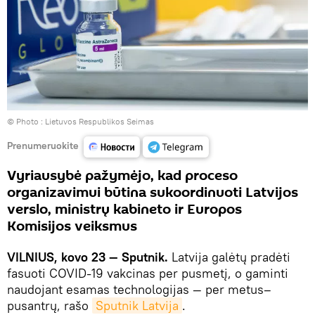
© Photo :
Lietuvos Respublikos Seimas
Prenumeruokite
Vyriausybė pažymėjo, kad proceso
organizavimui būtina sukoordinuoti Latvijos
verslo, ministrų kabineto ir Europos
Komisijos veiksmus
VILNIUS, kovo 23 — Sputnik.
Latvija galėtų pradėti
fasuoti COVID-19 vakcinas per pusmetį, o gaminti
naudojant esamas technologijas — per metus–
pusantrų, rašo
Sputnik Latvija
.