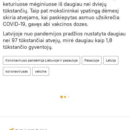
keturiuose mėginiuose iš daugiau nei dviejų
tūkstančių. Taip pat mokslininkai ypatingą dėmesį
skiria atvejams, kai paskiepytas asmuo užsikrečia
COVID-19, gavęs abi vakcinos dozes.
Latvijoje nuo pandemijos pradžios nustatyta daugiau
nei 97 tūkstančiai atvejų, mirė daugiau kaip 1,8
tūkstančio gyventojų.
Koronaviruso pandemija Lietuvoje ir pasaulyje
Pasaulyje
Latvija
koronavirusas
vakcina