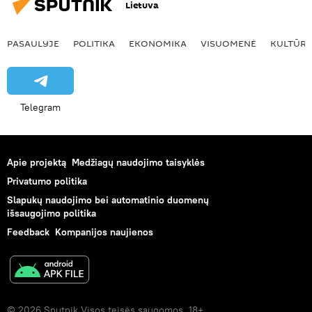
Lietuva
PASAULYJE
POLITIKA
EKONOMIKA
VISUOMENĖ
KULTŪR
Telegram
Apie projektą
Medžiagų naudojimo taisyklės
Privatumo politika
Slapukų naudojimo bei automatinio duomenų
išsaugojimo politika
Feedback
Kompanijos naujienos
© 2026 Sputnik Visos teisės saugomos. 18+