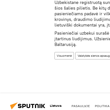
Uzbekistane registruotą sun
šios šalies pilietis. Be kit
pasieniečiams padavė ir vil
krovinys, draudimo liudijim
lietuviški dokumentai yra, įt
Pasieniečiai uzbekui surašė 
įtartinus liudijimus. Užsienie
Baltarusiją.
Visuomenė
Valstybės sienos apsau
Lietuva
PASAULYJE
POLITIKA