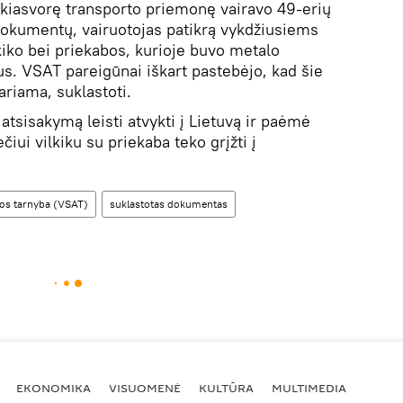
kiasvorę transporto priemonę vairavo 49-erių
ų dokumentų, vairuotojas patikrą vykdžiusiems
kiko bei priekabos, kurioje buvo metalo
us. VSAT pareigūnai iškart pastebėjo, kad šie
ariama, suklastoti.
atsisakymą leisti atvykti į Lietuvą ir paėmė
čiui vilkiku su priekaba teko grįžti į
gos tarnyba (VSAT)
suklastotas dokumentas
EKONOMIKA
VISUOMENĖ
KULTŪRA
MULTIMEDIA