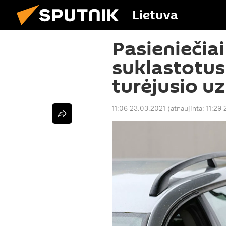
Lietuva
Pasieniečiai
suklastotu
turėjusio u
11:06 23.03.2021
(atnaujinta:
11:29