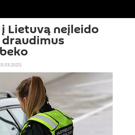
 į Lietuvą neįleido
s draudimus
zbeko
 23.03.2021
)