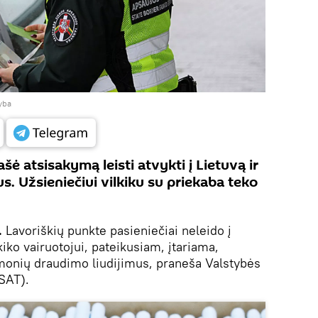
yba
šė atsisakymą leisti atvykti į Lietuvą ir
us. Užsieniečiui vilkiku su priekaba teko
.
Lavoriškių punkte pasieniečiai neleido į
kiko vairuotojui, pateikusiam, įtariama,
monių draudimo liudijimus, praneša Valstybės
SAT).