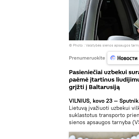
© Photo :
Valstybės sienos apsaugos tarn
Prenumeruokite
Pasieniečiai uzbekui sura
paėmė įtartinus liudijim
grįžti į Baltarusiją
VILNIUS, kovo 23 — Sputnik
Lietuvą įvažiuoti uzbekui vil
suklastotus transporto prie
sienos apsaugos tarnyba (V