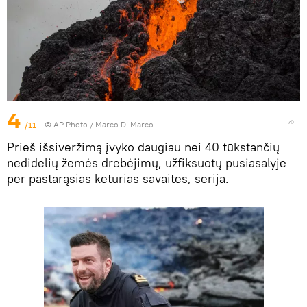
4
/11
© AP Photo / Marco Di Marco
Prieš išsiveržimą įvyko daugiau nei 40 tūkstančių
nedidelių žemės drebėjimų, užfiksuotų pusiasalyje
per pastarąsias keturias savaites, serija.