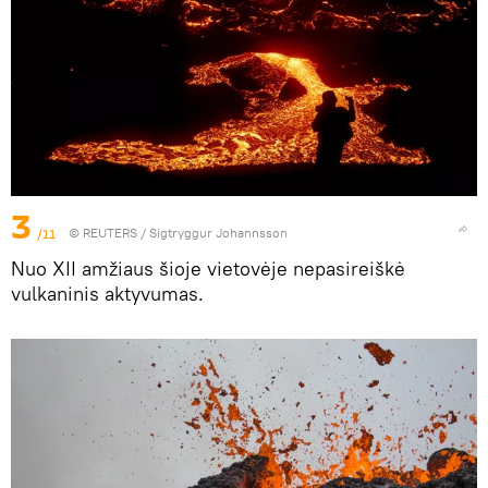
3
/11
©
REUTERS
/ Sigtryggur Johannsson
Nuo XII amžiaus šioje vietovėje nepasireiškė
vulkaninis aktyvumas.