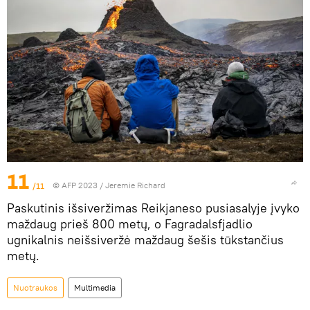
11
/11
© AFP 2023 / Jeremie Richard
Paskutinis išsiveržimas Reikjaneso pusiasalyje įvyko
maždaug prieš 800 metų, o Fagradalsfjadlio
ugnikalnis neišsiveržė maždaug šešis tūkstančius
metų.
Nuotraukos
Multimedia