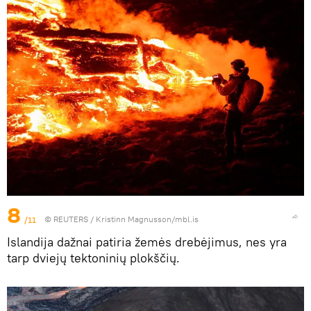
8
/11
©
REUTERS
/ Kristinn Magnusson/mbl.is
Islandija dažnai patiria žemės drebėjimus, nes yra
tarp dviejų tektoninių plokščių.