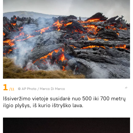
1
/11
© AP Photo / Marco Di Marco
Išsiveržimo vietoje susidarė nuo 500 iki 700 metrų
ilgio plyšys, iš kurio ištryško lava.