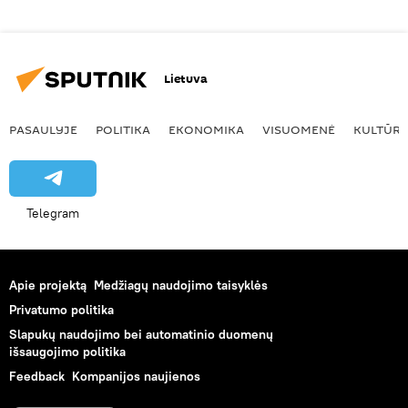
Lietuva
PASAULYJE
POLITIKA
EKONOMIKA
VISUOMENĖ
KULTŪR
Telegram
Apie projektą
Medžiagų naudojimo taisyklės
Privatumo politika
Slapukų naudojimo bei automatinio duomenų
išsaugojimo politika
Feedback
Kompanijos naujienos