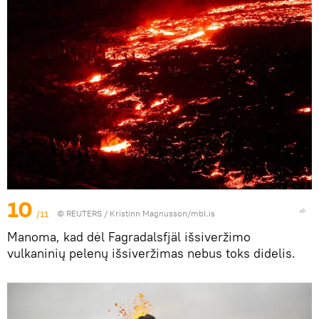
10
/11
©
REUTERS
/ Kristinn Magnusson/mbl.is
Manoma, kad dėl Fagradalsfjäl išsiveržimo
vulkaninių pelenų išsiveržimas nebus toks didelis.