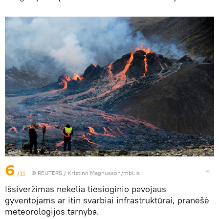
6
/11
©
REUTERS
/ Kristinn Magnusson/mbl.is
Išsiveržimas nekelia tiesioginio pavojaus
gyventojams ar itin svarbiai infrastruktūrai, pranešė
meteorologijos tarnyba.