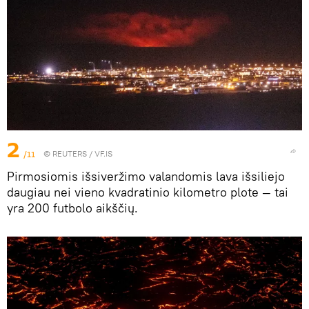
2
/11
©
REUTERS
/ VF.IS
Pirmosiomis išsiveržimo valandomis lava išsiliejo
daugiau nei vieno kvadratinio kilometro plote — tai
yra 200 futbolo aikščių.