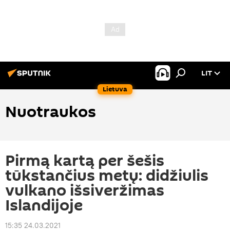
LIT
Lietuva
Nuotraukos
Pirmą kartą per šešis
tūkstančius metų: didžiulis
vulkano išsiveržimas
Islandijoje
15:35 24.03.2021