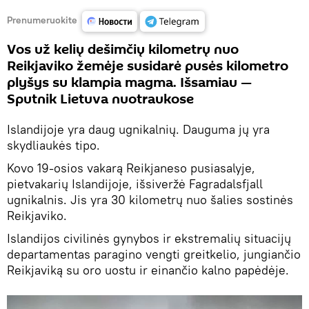
Prenumeruokite
Vos už kelių dešimčių kilometrų nuo
Reikjaviko žemėje susidarė pusės kilometro
plyšys su klampia magma. Išsamiau —
Sputnik Lietuva nuotraukose
Islandijoje yra daug ugnikalnių. Dauguma jų yra
skydliaukės tipo.
Kovo 19-osios vakarą Reikjaneso pusiasalyje,
pietvakarių Islandijoje, išsiveržė Fagradalsfjall
ugnikalnis. Jis yra 30 kilometrų nuo šalies sostinės
Reikjaviko.
Islandijos civilinės gynybos ir ekstremalių situacijų
departamentas paragino vengti greitkelio, jungiančio
Reikjaviką su oro uostu ir einančio kalno papėdėje.