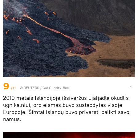
9
/11
©
REUTERS
/ Cat Gundry-Beck
2010 metais Islandijoje išsiveržus Ejafjadlajokudlis
ugnikalniui, oro eismas buvo sustabdytas visoje
Europoje. Šimtai islandų buvo priversti palikti savo
namus.