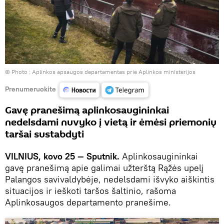
© Photo :
Aplinkos apsaugos departamentas prie Aplinkos ministerijos
Prenumeruokite
Gavę pranešimą aplinkosaugininkai
nedelsdami nuvyko į vietą ir ėmėsi priemonių
taršai sustabdyti
VILNIUS, kovo 25 — Sputnik.
Aplinkosaugininkai
gavę pranešimą apie galimai užterštą Rąžės upelį
Palangos savivaldybėje, nedelsdami išvyko aiškintis
situacijos ir ieškoti taršos šaltinio, rašoma
Aplinkosaugos departamento pranešime.