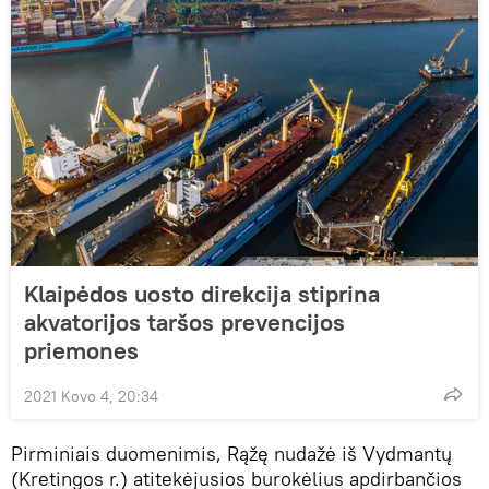
Klaipėdos uosto direkcija stiprina
akvatorijos taršos prevencijos
priemones
2021 Kovo 4, 20:34
Pirminiais duomenimis, Rąžę nudažė iš Vydmantų
(Kretingos r.) atitekėjusios burokėlius apdirbančios