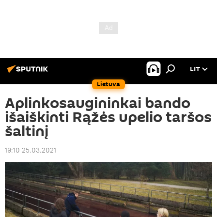
LIT
Lietuva
Aplinkosaugininkai bando
išaiškinti Rąžės upelio taršos
šaltinį
19:10 25.03.2021