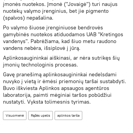
įmonės nuotekos. Įmonė ("Jovaigė") turi naujus
nuotekų valymo įrenginius, bet jie pigmento
(spalvos) nepašalina.
Po valymo šiuose įrenginiuose bendrovės
gamybinės nuotekos atiduodamos UAB "Kretingos
vandenys". Pabrėžiama, kad šiuo metu raudono
vandens nebėra, išsiplovė į jūrą.
Aplinkosaugininkai aiškinasi, ar nėra sutrikęs šių
įmonių technologinis procesas.
Gavę pranešimą aplinkosaugininkai nedelsdami
nuvyko į vietą ir ėmėsi priemonių taršai sustabdyti.
Buvo iškviesta Aplinkos apsaugos agentūros
laboratorija, paimti mėginiai taršos pobūdžiui
nustatyti. Vyksta tolimesnis tyrimas.
Visuomenė
Rąžės upelis
aplinkos tarša