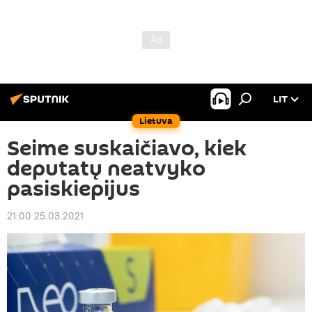
LIT
Lietuva
Seime suskaičiavo, kiek
deputatų neatvyko
pasiskiepijus
21:00 25.03.2021