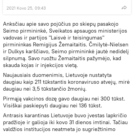
2021 Kovo 25, 09:43
Anksčiau apie savo pojūčius po skiepų pasakojo
Seimo pirmininkė, Sveikatos apsaugos ministerijos
vadovas ir partijos "Laisvė ir teisingumas"
pirmininkas Remigijus Žemaitaitis. Čmilytė-Nielsen
ir Dulkys karščiavo, Seimo pirmininkė jautė nedidelį
silpnumą. Savo ruožtu Žemaitaitis pažymėjo, kad
skauda kojas ir injekcijos vietą.
Naujausiais duomenimis, Lietuvoje nustatyta
daugiau kaip 211 tūkstantis koronaviruso atvejų, mirė
daugiau nei 3,5 tūkstančio žmonių.
Pirmąją vakcinos dozę gavo daugiau nei 300 tūkst.
Visiškai paskiepyti daugiau nei 136 tūkst.
Antrasis karantinas Lietuvoje buvo įvestas lapkričio
pradžioje ir galioja iki kovo 31 dienos imtinai. Tačiau
valdžios institucijos neatmeta jo sugriežtinimo