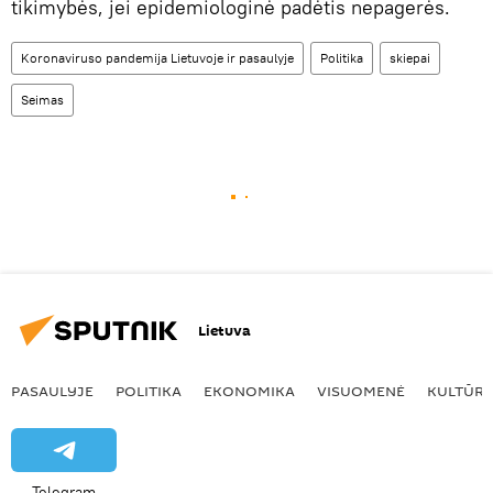
tikimybės, jei epidemiologinė padėtis nepagerės.
Koronaviruso pandemija Lietuvoje ir pasaulyje
Politika
skiepai
Seimas
Lietuva
PASAULYJE
POLITIKA
EKONOMIKA
VISUOMENĖ
KULTŪR
Telegram