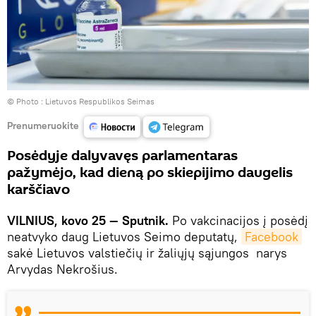
© Photo :
Lietuvos Respublikos Seimas
Prenumeruokite
Posėdyje dalyvavęs parlamentaras
pažymėjo, kad dieną po skiepijimo daugelis
karščiavo
VILNIUS, kovo 25 — Sputnik.
Po vakcinacijos į posėdį
neatvyko daug Lietuvos Seimo deputatų,
Facebook
sakė Lietuvos valstiečių ir žaliųjų sąjungos narys
Arvydas Nekrošius.