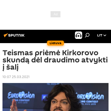
LIT
Lietuva
Teismas priėmė Kirkorovo
skundą dėl draudimo atvykti
į šalį
10:07 25.03.2021