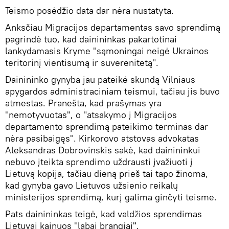
Teismo posėdžio data dar nėra nustatyta.
Anksčiau Migracijos departamentas savo sprendimą
pagrindė tuo, kad dainininkas pakartotinai
lankydamasis Kryme "sąmoningai neigė Ukrainos
teritorinį vientisumą ir suverenitetą".
Dainininko gynyba jau pateikė skundą Vilniaus
apygardos administraciniam teismui, tačiau jis buvo
atmestas. Pranešta, kad prašymas yra
"nemotyvuotas", o "atsakymo į Migracijos
departamento sprendimą pateikimo terminas dar
nėra pasibaigęs". Kirkorovo atstovas advokatas
Aleksandras Dobrovinskis sakė, kad dainininkui
nebuvo įteikta sprendimo uždrausti įvažiuoti į
Lietuvą kopija, tačiau dieną prieš tai tapo žinoma,
kad gynyba gavo Lietuvos užsienio reikalų
ministerijos sprendimą, kurį galima ginčyti teisme.
Pats dainininkas teigė, kad valdžios sprendimas
Lietuvai kainuos "labai brangiai".