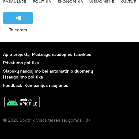
PASAULYJE
POLITIKA
EKONOMIKA
VISUOMENĖ
KULTŪR
Telegram
Apie projektą
Medžiagų naudojimo taisyklės
Privatumo politika
Slapukų naudojimo bei automatinio duomenų
išsaugojimo politika
Feedback
Kompanijos naujienos
© 2026 Sputnik Visos teisės saugomos. 18+