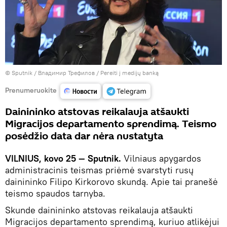
© Sputnik / Владимир Трефилов
/
Pereiti į medijų banką
Prenumeruokite
Dainininko atstovas reikalauja atšaukti
Migracijos departamento sprendimą. Teismo
posėdžio data dar nėra nustatyta
VILNIUS, kovo 25 — Sputnik.
Vilniaus apygardos
administracinis teismas priėmė svarstyti rusų
dainininko Filipo Kirkorovo skundą. Apie tai pranešė
teismo spaudos tarnyba.
Skunde dainininko atstovas reikalauja atšaukti
Migracijos departamento sprendimą, kuriuo atlikėjui