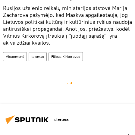
Rusijos užsienio reikalų ministerijos atstovė Marija
Zacharova pažymėjo, kad Maskva apgailestauja, jog
Lietuvos politikai kultūrą ir kultūrinius ryšius naudoja
antirusiškai propagandai. Anot jos, priežastys, kodėl
Vilnius Kirkorovą įtraukia į "juodąjį sąrašą", yra
akivaizdžiai kvailos.
Visuomenė
teismas
Filipas Kirkorovas
Lietuva