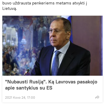
buvo uždrausta penkeriems metams atvykti į
Lietuvą.
"Nubausti Rusiją". Ką Lavrovas pasakojo
apie santykius su ES
2021 Kovo 24, 17:00