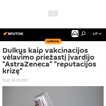
LIT
Lietuva
Dulkys kaip vakcinacijos
vėlavimo priežastį įvardijo
"AstraZeneca" "reputacijos
krizę"
15:02 26.03.2021