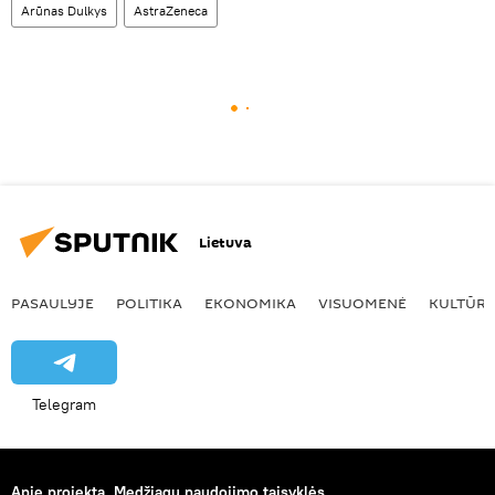
Arūnas Dulkys
AstraZeneca
Lietuva
PASAULYJE
POLITIKA
EKONOMIKA
VISUOMENĖ
KULTŪR
Telegram
Apie projektą
Medžiagų naudojimo taisyklės