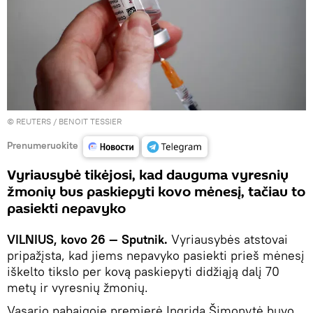
©
REUTERS
/ BENOIT TESSIER
Prenumeruokite
Vyriausybė tikėjosi, kad dauguma vyresnių
žmonių bus paskiepyti kovo mėnesį, tačiau to
pasiekti nepavyko
VILNIUS, kovo 26 — Sputnik.
Vyriausybės atstovai
pripažįsta, kad jiems nepavyko pasiekti prieš mėnesį
iškelto tikslo per kovą paskiepyti didžiąją dalį 70
metų ir vyresnių žmonių.
Vasario pabaigoje premjerė Ingrida Šimonytė buvo