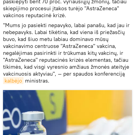
paskiepyti bent 70 proc. vyriausiųjų žmonių, tačiau
skiepijimo procesui įtakos turėjo "AstraZeneca"
vakcinos reputacinė krizė.
"Mums jo pasiekti nepavyko, labai panašu, kad jau ir
nebepavyks. Labai tikėtina, kad viena iš priežasčių
buvo, kad šiuo metu labiau dominavo mūsų
vakcinavimo centruose "AstraZeneca" vakcina,
negalėjimas pasirinkti ir trūkumas kitų vakcinų, ir
"AstraZeneca" reputacinės krizės elementas, tačiau
tikimės, kad visgi vyresnio amžiaus žmonės ateityje
vakcinuosis aktyviau", — per spaudos konferenciją
kalbėjo
ministras.