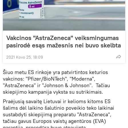
Vakcinos "AstraZeneca" veiksmingumas
pasirodė esąs mažesnis nei buvo skelbta
2021 Kovo 25, 18:09
Šiuo metu ES rinkoje yra patvirtintos keturios
vakcinos: "Pfizer/BioNTech", "Moderna",
"AstraZeneca" ir "Johnson & Johnson". Tačiau
skiepijimo kampanija vyksta su sutrikimais.
Praėjusią savaitę Lietuvai ir kelioms kitoms ES
šalims dėl laikino šalutinio poveikio teko laikinai
sustabdyti skiepijimą preparatu "AstraZeneca",
tačiau gavus Europos vaistų agentūros (EVA)
garantiją, procedūra buvo atnaujinta.