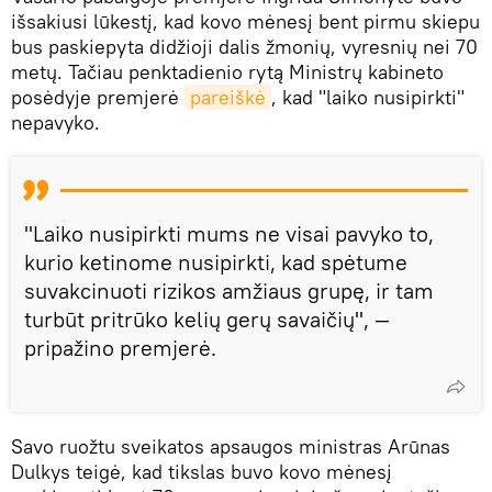
išsakiusi lūkestį, kad kovo mėnesį bent pirmu skiepu
bus paskiepyta didžioji dalis žmonių, vyresnių nei 70
metų. Tačiau penktadienio rytą Ministrų kabineto
posėdyje premjerė
pareiškė
, kad "laiko nusipirkti"
nepavyko.
"Laiko nusipirkti mums ne visai pavyko to,
kurio ketinome nusipirkti, kad spėtume
suvakcinuoti rizikos amžiaus grupę, ir tam
turbūt pritrūko kelių gerų savaičių", —
pripažino premjerė.
Savo ruožtu sveikatos apsaugos ministras Arūnas
Dulkys teigė, kad tikslas buvo kovo mėnesį