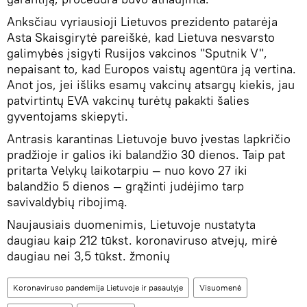
Anksčiau vyriausioji Lietuvos prezidento patarėja
Asta Skaisgirytė pareiškė, kad Lietuva nesvarsto
galimybės įsigyti Rusijos vakcinos "Sputnik V",
nepaisant to, kad Europos vaistų agentūra ją vertina.
Anot jos, jei išliks esamų vakcinų atsargų kiekis, jau
patvirtintų EVA vakcinų turėtų pakakti šalies
gyventojams skiepyti.
Antrasis karantinas Lietuvoje buvo įvestas lapkričio
pradžioje ir galios iki balandžio 30 dienos. Taip pat
pritarta Velykų laikotarpiu — nuo kovo 27 iki
balandžio 5 dienos — grąžinti judėjimo tarp
savivaldybių ribojimą.
Naujausiais duomenimis, Lietuvoje nustatyta
daugiau kaip 212 tūkst. koronaviruso atvejų, mirė
daugiau nei 3,5 tūkst. žmonių
Koronaviruso pandemija Lietuvoje ir pasaulyje
Visuomenė