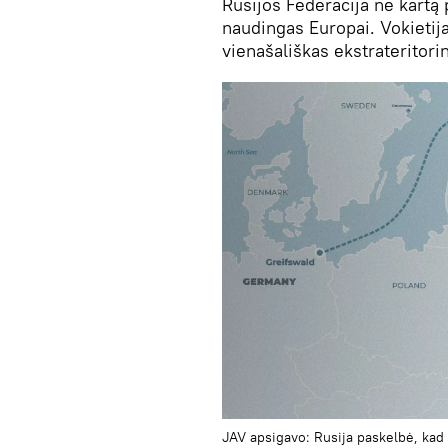
Rusijos Federacija ne kartą 
naudingas Europai. Vokietij
vienašališkas ekstrateritori
JAV apsigavo: Rusija paskelbė, kad