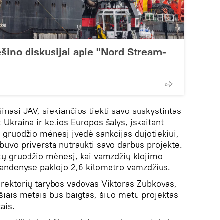
šino diskusijai apie "Nord Stream-
šinasi JAV, siekiančios tiekti savo suskystintas
 Ukraina ir kelios Europos šalys, įskaitant
ų gruodžio mėnesį įvedė sankcijas dujotiekiui,
 buvo priversta nutraukti savo darbus projekte.
tų gruodžio mėnesį, kai vamzdžių klojimo
 vandenyse paklojo 2,6 kilometro vamzdžius.
rektorių tarybos vadovas Viktoras Zubkovas,
šiais metais bus baigtas, šiuo metu projektas
ais.