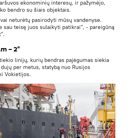
 Varšuvos ekonominių interesų, ir pažymėjo,
eko bendro su šiais objektais.
ivai neturėtų pasirodyti mūsų vandenyse.
 sau teisę juos sulaikyti patikrai", - pareigūną
".
m – 2"
iekio linijų, kurių bendras pajėgumas siekia
 dujų per metus, statybą nuo Rusijos
ki Vokietijos.