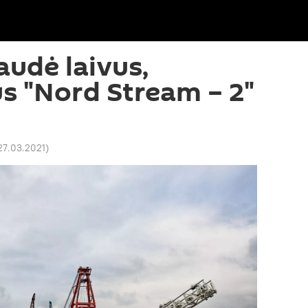
audė laivus,
s "Nord Stream – 2"
 27.03.2021
)