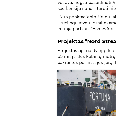
vėliava, negali pažeidinėti
kad Lenkija nenori turėti ni
"Nuo penktadienio šie du la
Priešingu atveju pasiliekame
cituoja portalas "BiznesAlert
Projektas "Nord Strea
Projektas apima dviejų dujot
55 milijardus kubinių metrų
pakrantės per Baltijos jūrą i