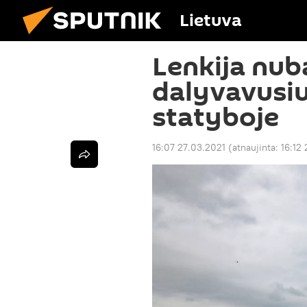
Lietuva
Lenkija nub
dalyvavusiu
statyboje
16:07 27.03.2021
(atnaujinta:
16:12