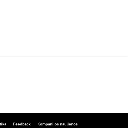
tika
Feedback
Kompanijos naujienos