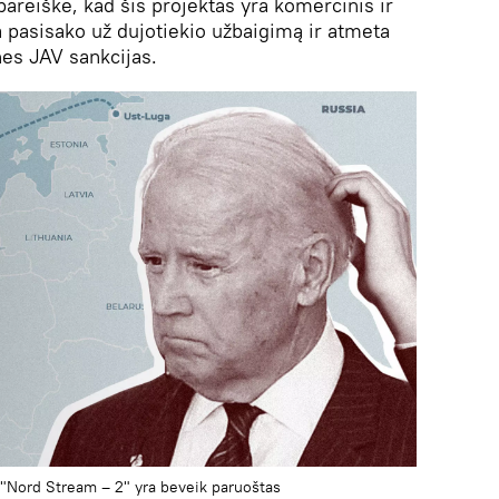
pareiškė, kad šis projektas yra komercinis ir
a pasisako už dujotiekio užbaigimą ir atmeta
nes JAV sankcijas.
 "Nord Stream – 2" yra beveik paruoštas