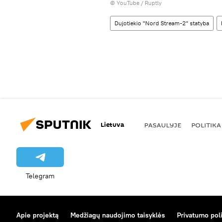
©
YouTube / Ruptly
Dujotiekio "Nord Stream-2" statyba
Lietuva
PASAULYJE
POLITIKA
Telegram
Apie projektą
Medžiagų naudojimo taisyklės
Privatumo poli