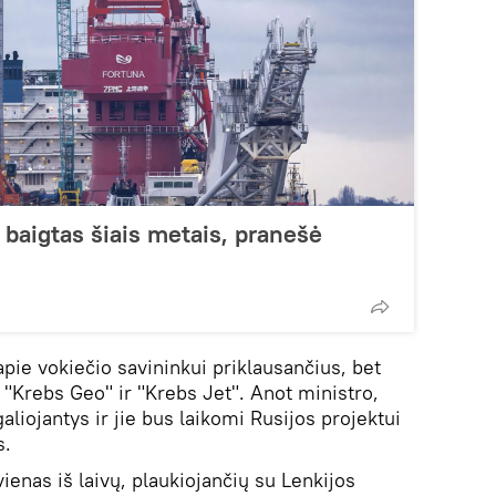
baigtas šiais metais, pranešė
pie vokiečio savininkui priklausančius, bet
 "Krebs Geo" ir "Krebs Jet". Anot ministro,
liojantys ir jie bus laikomi Rusijos projektui
s.
enas iš laivų, plaukiojančių su Lenkijos