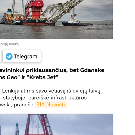
medijų banką
avininkui priklausančius, bet Gdanske
bs Geo" ir "Krebs Jet"
.
Lenkija atims savo vėliavą iš dviejų laivų,
 statyboje, pareiškė infrastruktūros
owski, pranešė
RIA Novosti
.