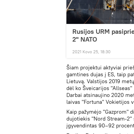
Rusijos URM pasiprie
2" NATO
2021 Kovo 25, 18:30
Šiam projektui aktyviai prie
gamtines dujas į ES, taip pat
Lietuvą. Valstijos 2019 met
dėl ko Šveicarijos "Allseas"
Darbai atsinaujino 2020 me
laivas "Fortuna" Vokietijos
Kaip pažymėjo "Gazprom" di
dujotiekis "Nord Stream-2" 
įgyvendintas 90–92 procent