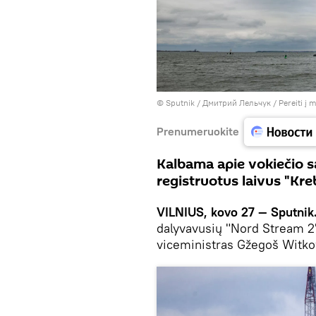
© Sputnik / Дмитрий Лельчук
/
Pereiti į 
Prenumeruokite
Kalbama apie vokiečio s
registruotus laivus "Kre
VILNIUS, kovo 27 — Sputnik
dalyvavusių "Nord Stream 2"
viceministras Gžegoš Witk