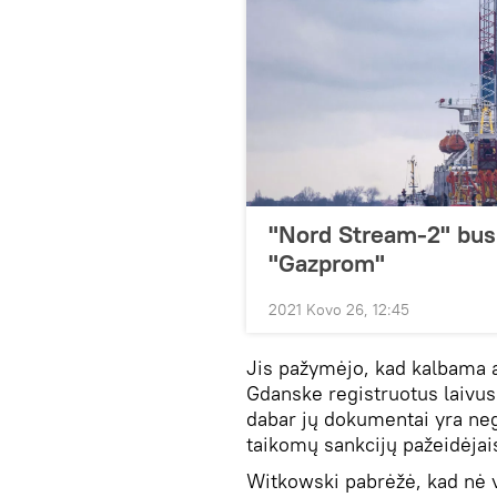
"Nord Stream-2" bus 
"Gazprom"
2021 Kovo 26, 12:45
Jis pažymėjo, kad kalbama a
Gdanske registruotus laivus
dabar jų dokumentai yra nega
taikomų sankcijų pažeidėjai
Witkowski pabrėžė, kad nė vi