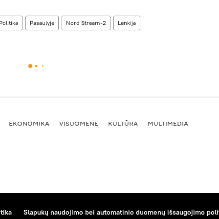
Politika
Pasaulyje
Nord Stream-2
Lenkija
EKONOMIKA
VISUOMENĖ
KULTŪRA
MULTIMEDIA
tika
Slapukų naudojimo bei automatinio duomenų išsaugojimo poli