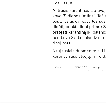
svetainėje.
Antrasis karantinas Lietuvoje
kovo 31 dienos imtinai. Tači
pastarąsias dvi savaites sus
didėti, penktadienį pritarė 
pratęsti karantiną iki balan
nuo kovo 27 iki balandžio 5 
ribojimas.
Naujausiais duomenimis, Lie
koronaviruso atvejų, mirė d
Visuomenė
COVID-19
vežėjai