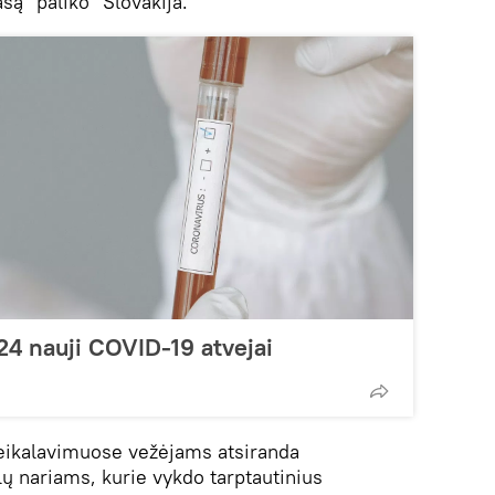
šą "paliko" Slovakija.
724 nauji COVID-19 atvejai
reikalavimuose vežėjams atsiranda
lų nariams, kurie vykdo tarptautinius