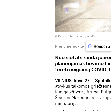
© Depositphotos.com / olly18
Prenumeruokite
Nuo šiol atsiranda įparei
planuojamas buvimo Lietu
turėti neigiamą COVID-
VILNIUS, kovo 27 — Sputnik
atvykus taikomos griežtesnė
Kunigaikštystė, Aruba, Bulgar
Šiaurės Makedonija ir Urug
ministerija.