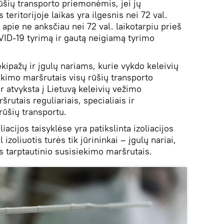
šių transporto priemonėmis, jei jų
ritorijoje laikas yra ilgesnis nei 72 val.
apie ne anksčiau nei 72 val. laikotarpiu prieš
OVID-19 tyrimą ir gautą neigiamą tyrimo
kipažų ir įgulų nariams, kurie vykdo keleivių
ekimo maršrutais visų rūšių transporto
ar atvyksta į Lietuvą keleivių vežimo
rutais reguliariais, specialiais ir
 rūšių transportu.
iacijos taisyklėse yra patikslinta izoliacijos
izoliuotis turės tik jūrininkai – įgulų nariai,
s tarptautinio susisiekimo maršrutais.