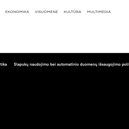
EKONOMIKA
VISUOMENĖ
KULTŪRA
MULTIMEDIA
tika
Slapukų naudojimo bei automatinio duomenų išsaugojimo poli