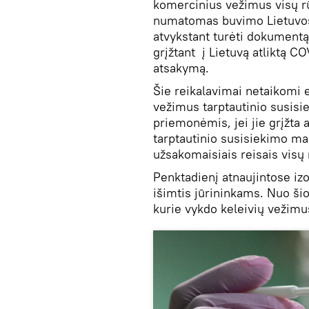
komercinius vežimus visų rū
numatomas buvimo Lietuvos te
atvykstant turėti dokumentą 
grįžtant į Lietuvą atliktą C
atsakymą.
Šie reikalavimai netaikomi e
vežimus tarptautinio susisi
priemonėmis, jei jie grįžta 
tarptautinio susisiekimo marš
užsakomaisiais reisais visų
Penktadienį atnaujintose izol
išimtis jūrininkams. Nuo šiol 
kurie vykdo keleivių vežimu