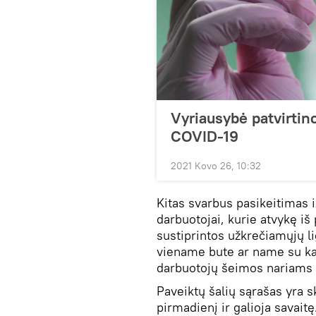
Vyriausybė patvirtin
COVID-19
2021 Kovo 26, 10:32
Kitas svarbus pasikeitimas i
darbuotojai, kurie atvykę iš
sustiprintos užkrečiamųjų li
viename bute ar name su kar
darbuotojų šeimos nariams i
Paveiktų šalių sąrašas yra s
pirmadienį ir galioja savait