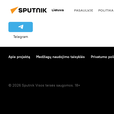
Lietuva
PASAULYJE
POLITIKA
Telegram
Apie projektą
Medžiagų naudojimo taisyklės
Privatumo poli
© 2026 Sputnik Visos teisės saugomos. 18+