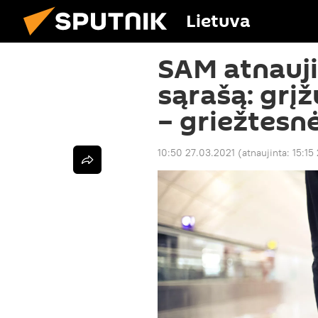
Lietuva
SAM atnauji
sąrašą: grįž
– griežtesnė
10:50 27.03.2021
(atnaujinta:
15:15