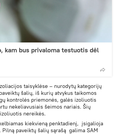
o, kam bus privaloma testuotis dėl
zoliacijos taisyklėse – nurodytų kategorijų
 paveiktų šalių, iš kurių atvykus taikomos
gų kontrolės priemonės, galės izoliuotis
tu nekeliavusiais šeimos nariais. Šių
zoliuotis nereikės.
kelbiamas kiekvieną penktadienį, įsigalioja
ę. Pilną paveiktų šalių sąrašą galima SAM