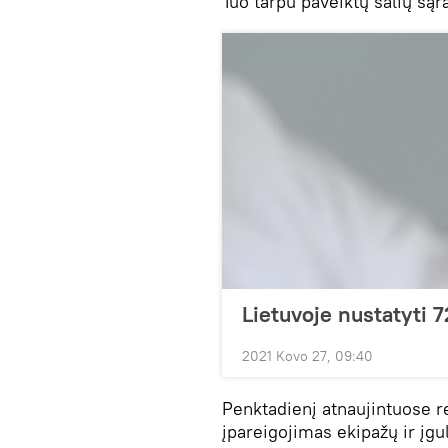
Tuo tarpu paveiktų šalių sąra
Lietuvoje nustatyti 
2021 Kovo 27, 09:40
Penktadienį atnaujintuose 
įpareigojimas ekipažų ir įgu