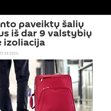
nto paveiktų šalių
us iš dar 9 valstybių
 izoliacija
 27.03.2021
)