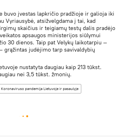
 buvo įvestas lapkričio pradžioje ir galioja iki
au Vyriausybė, atsižvelgdama į tai, kad
irgimų skaičius ir teigiamų testų dalis pradėjo
Sveikatos apsaugos ministerijos siūlymui
džio 30 dienos. Taip pat Velykų laikotarpiu —
— grąžintas judėjimo tarp savivaldybių
tuvoje nustatyta daugiau kaip 213 tūkst.
augiau nei 3,5 tūkst. žmonių.
Koronaviruso pandemija Lietuvoje ir pasaulyje