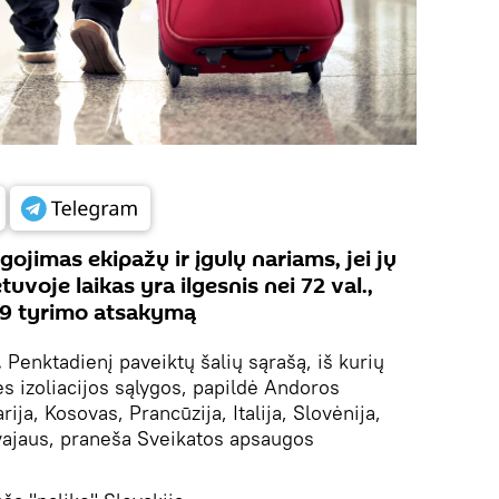
gojimas ekipažų ir įgulų nariams, jei jų
voje laikas yra ilgesnis nei 72 val.,
19 tyrimo atsakymą
.
Penktadienį paveiktų šalių sąrašą, iš kurių
s izoliacijos sąlygos, papildė Andoros
ija, Kosovas, Prancūzija, Italija, Slovėnija,
vajaus, praneša Sveikatos apsaugos