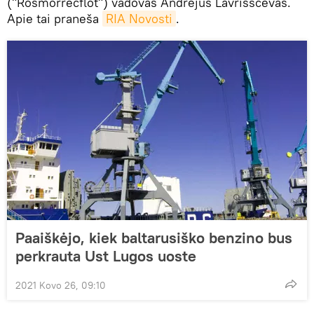
("Rosmorrečflot") vadovas Andrejus Lavrisščevas.
Apie tai praneša
RIA Novosti
.
Paaiškėjo, kiek baltarusiško benzino bus
perkrauta Ust Lugos uoste
2021 Kovo 26, 09:10