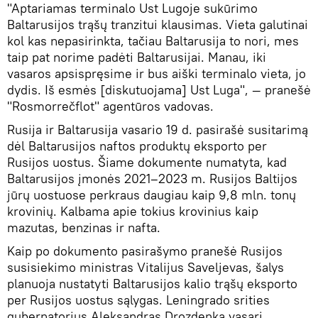
"Aptariamas terminalo Ust Lugoje sukūrimo
Baltarusijos trąšų tranzitui klausimas. Vieta galutinai
kol kas nepasirinkta, tačiau Baltarusija to nori, mes
taip pat norime padėti Baltarusijai. Manau, iki
vasaros apsispręsime ir bus aiški terminalo vieta, jo
dydis. Iš esmės [diskutuojama] Ust Luga", — pranešė
"Rosmorrečflot" agentūros vadovas.
Rusija ir Baltarusija vasario 19 d. pasirašė susitarimą
dėl Baltarusijos naftos produktų eksporto per
Rusijos uostus. Šiame dokumente numatyta, kad
Baltarusijos įmonės 2021–2023 m. Rusijos Baltijos
jūrų uostuose perkraus daugiau kaip 9,8 mln. tonų
krovinių. Kalbama apie tokius krovinius kaip
mazutas, benzinas ir nafta.
Kaip po dokumento pasirašymo pranešė Rusijos
susisiekimo ministras Vitalijus Saveljevas, šalys
planuoja nustatyti Baltarusijos kalio trąšų eksporto
per Rusijos uostus sąlygas. Leningrado srities
gubernatorius Aleksandras Drozdenka vasarį