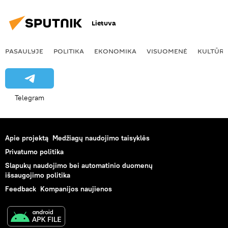
Lietuva
PASAULYJE
POLITIKA
EKONOMIKA
VISUOMENĖ
KULTŪR
Telegram
Apie projektą
Medžiagų naudojimo taisyklės
Privatumo politika
Slapukų naudojimo bei automatinio duomenų
išsaugojimo politika
Feedback
Kompanijos naujienos