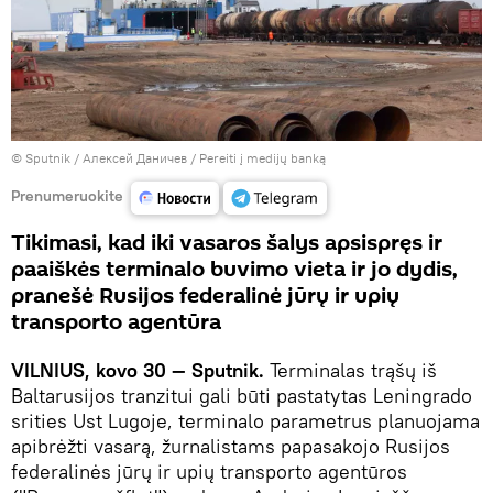
© Sputnik / Алексей Даничев
/
Pereiti į medijų banką
Prenumeruokite
Tikimasi, kad iki vasaros šalys apsispręs ir
paaiškės terminalo buvimo vieta ir jo dydis,
pranešė Rusijos federalinė jūrų ir upių
transporto agentūra
VILNIUS, kovo 30 — Sputnik.
Terminalas trąšų iš
Baltarusijos tranzitui gali būti pastatytas Leningrado
srities Ust Lugoje, terminalo parametrus planuojama
apibrėžti vasarą, žurnalistams papasakojo Rusijos
federalinės jūrų ir upių transporto agentūros