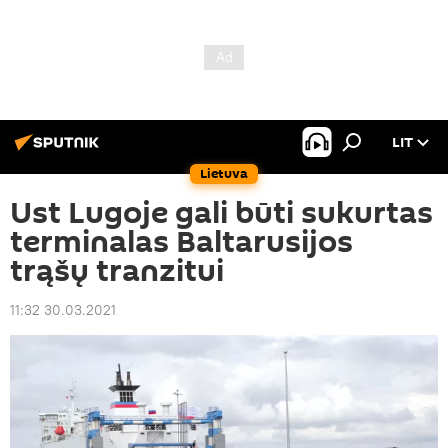
LIT
Lietuva
Ust Lugoje gali būti sukurtas
terminalas Baltarusijos
trąšų tranzitui
11:32 30.03.2021