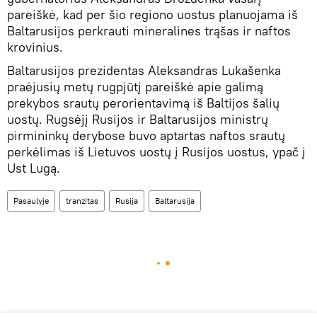
pareiškė, kad per šio regiono uostus planuojama iš
Baltarusijos perkrauti mineralines trąšas ir naftos
krovinius.
Baltarusijos prezidentas Aleksandras Lukašenka
praėjusių metų rugpjūtį pareiškė apie galimą
prekybos srautų perorientavimą iš Baltijos šalių
uostų. Rugsėjį Rusijos ir Baltarusijos ministrų
pirmininkų derybose buvo aptartas naftos srautų
perkėlimas iš Lietuvos uostų į Rusijos uostus, ypač į
Ust Lugą.
Pasaulyje
tranzitas
Rusija
Baltarusija