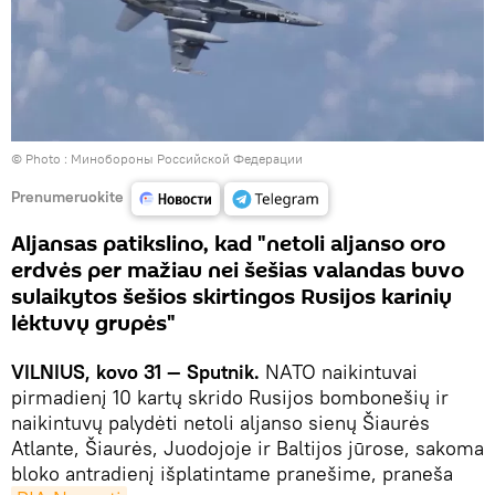
© Photo : Минобороны Российской Федерации
Prenumeruokite
Aljansas patikslino, kad "netoli aljanso oro
erdvės per mažiau nei šešias valandas buvo
sulaikytos šešios skirtingos Rusijos karinių
lėktuvų grupės"
VILNIUS, kovo 31 — Sputnik.
NATO naikintuvai
pirmadienį 10 kartų skrido Rusijos bombonešių ir
naikintuvų palydėti netoli aljanso sienų Šiaurės
Atlante, Šiaurės, Juodojoje ir Baltijos jūrose, sakoma
bloko antradienį išplatintame pranešime, praneša