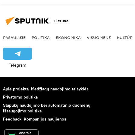
Lietuva
PASAULYJE
POLITIKA
EKONOMIKA
VISUOMENĖ
KULTŪR
Telegram
Apie projektą
Medžiagų naudojimo taisyklės
Privatumo politika
Slapukų naudojimo bei automatinio duomenų
išsaugojimo politika
Feedback
Kompanijos naujienos