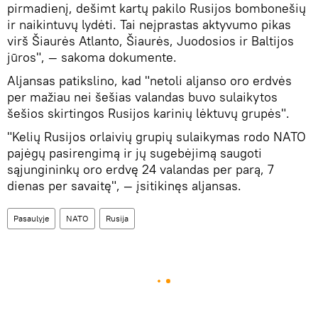
pirmadienį, dešimt kartų pakilo Rusijos bombonešių
ir naikintuvų lydėti. Tai neįprastas aktyvumo pikas
virš Šiaurės Atlanto, Šiaurės, Juodosios ir Baltijos
jūros", — sakoma dokumente.
Aljansas patikslino, kad "netoli aljanso oro erdvės
per mažiau nei šešias valandas buvo sulaikytos
šešios skirtingos Rusijos karinių lėktuvų grupės".
"Kelių Rusijos orlaivių grupių sulaikymas rodo NATO
pajėgų pasirengimą ir jų sugebėjimą saugoti
sąjungininkų oro erdvę 24 valandas per parą, 7
dienas per savaitę", — įsitikinęs aljansas.
Pasaulyje
NATO
Rusija