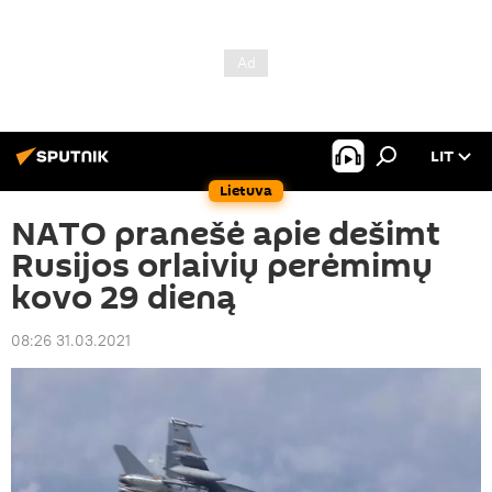
LIT
Lietuva
NATO pranešė apie dešimt
Rusijos orlaivių perėmimų
kovo 29 dieną
08:26 31.03.2021