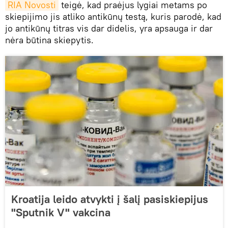
RIA Novosti
teigė, kad praėjus lygiai metams po
skiepijimo jis atliko antikūnų testą, kuris parodė, kad
jo antikūnų titras vis dar didelis, yra apsauga ir dar
nėra būtina skiepytis.
Kroatija leido atvykti į šalį pasiskiepijus
"Sputnik V" vakcina