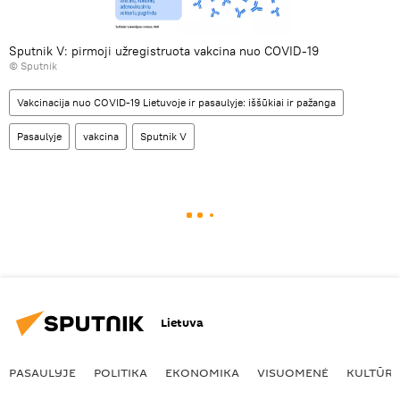
Sputnik V: pirmoji užregistruota vakcina nuo COVID-19
© Sputnik
Vakcinacija nuo COVID-19 Lietuvoje ir pasaulyje: iššūkiai ir pažanga
Pasaulyje
vakcina
Sputnik V
Lietuva
PASAULYJE
POLITIKA
EKONOMIKA
VISUOMENĖ
KULTŪR