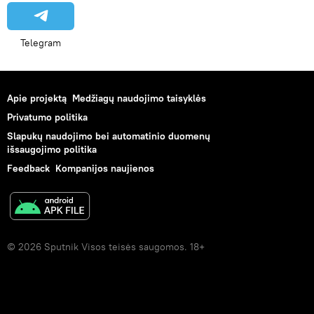
Telegram
Apie projektą
Medžiagų naudojimo taisyklės
Privatumo politika
Slapukų naudojimo bei automatinio duomenų
išsaugojimo politika
Feedback
Kompanijos naujienos
© 2026 Sputnik Visos teisės saugomos. 18+