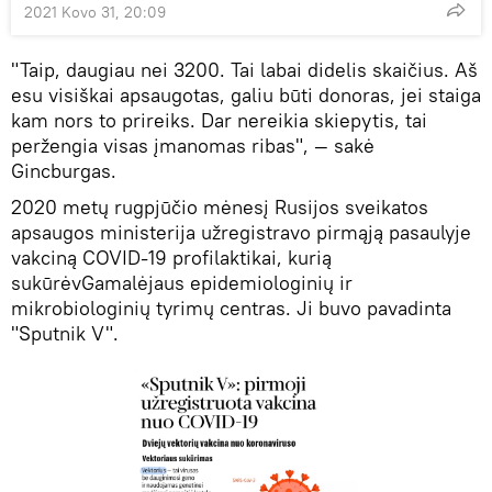
2021 Kovo 31, 20:09
"Taip, daugiau nei 3200. Tai labai didelis skaičius. Aš
esu visiškai apsaugotas, galiu būti donoras, jei staiga
kam nors to prireiks. Dar nereikia skiepytis, tai
peržengia visas įmanomas ribas", — sakė
Gincburgas.
2020 metų rugpjūčio mėnesį Rusijos sveikatos
apsaugos ministerija užregistravo pirmąją pasaulyje
vakciną COVID-19 profilaktikai, kurią
sukūrėvGamalėjaus epidemiologinių ir
mikrobiologinių tyrimų centras. Ji buvo pavadinta
"Sputnik V".