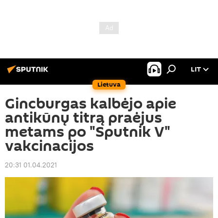
LIT
Lietuva
Gincburgas kalbėjo apie
antikūnų titrą praėjus
metams po "Sputnik V"
vakcinacijos
20:31 01.04.2021