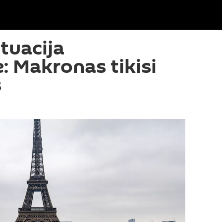
ituacija
: Makronas tikisi
s