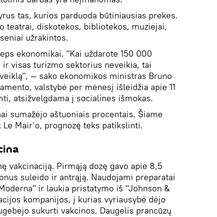
rus tas, kurios parduoda būtiniausias prekes.
no teatrai, diskotekos, bibliotekos, muziejai,
 seniai užrakintos.
lieps ekonomikai. "Kai uždarote 150 000
r visas turizmo sektorius neveikia, tai
 veiklą", — sako ekonomikos ministras Bruno
amento, valstybė per mėnesį išleidžia apie 11
i, atsižvelgdama į socialines išmokas.
ai sumažėjo aštuoniais procentais. Šiame
 Le Mair’o, prognozę teks patikslinti.
cina
nę vakcinaciją. Pirmąją dozę gavo apie 8,5
onus suleido ir antrąją. Naudojami preparatai
"Moderna" ir laukia pristatymo iš "Johnson &
cijos kompanijos, į kurias vyriausybė dėjo
sugebėjo sukurti vakcinos. Daugelis prancūzų