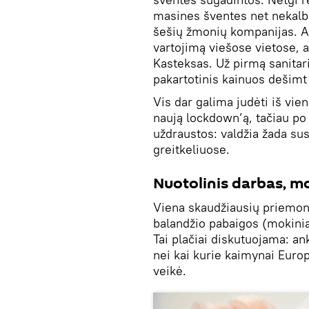
masines šventes net nekalba
šešių žmonių kompanijas. An
vartojimą viešose vietose, 
Kasteksas. Už pirmą sanitari
pakartotinis kainuos dešimt
Vis dar galima judėti iš vieno
naują lockdown’ą, tačiau po
uždraustos: valdžia žada sust
greitkeliuose.
Nuotolinis darbas, m
Viena skaudžiausių priemoni
balandžio pabaigos (mokinia
Tai plačiai diskutuojama: an
nei kai kurie kaimynai Europ
veikė.