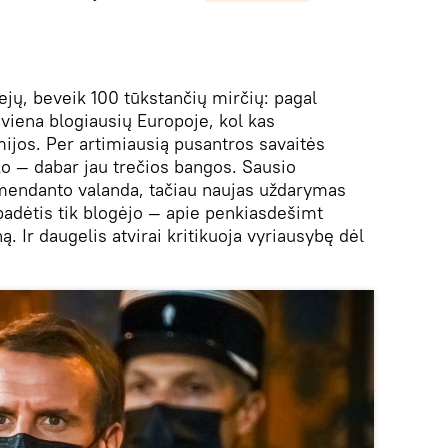
ejų, beveik 100 tūkstančių mirčių: pagal
 viena blogiausių Europoje, kol kas
jos. Per artimiausią pusantros savaitės
iko — dabar jau trečios bangos. Sausio
omendanto valanda, tačiau naujas uždarymas
 padėtis tik blogėjo — apie penkiasdešimt
. Ir daugelis atvirai kritikuoja vyriausybę dėl