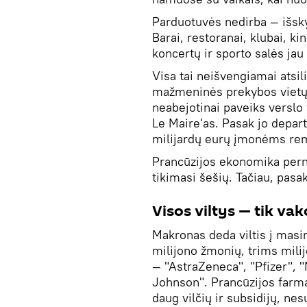
Parduotuvės nedirba — išsky
Barai, restoranai, klubai, ki
koncertų ir sporto salės jau
Visa tai neišvengiamai atsi
mažmeninės prekybos vietų i
neabejotinai paveiks verslo
Le Maire'as. Pasak jo depart
milijardų eurų įmonėms remt
Prancūzijos ekonomika pern
tikimasi šešių. Tačiau, pasak
Visos viltys — tik vak
Makronas deda viltis į masi
milijono žmonių, trims milij
— "AstraZeneca", "Pfizer", 
Johnson". Prancūzijos farma
daug vilčių ir subsidijų, ne