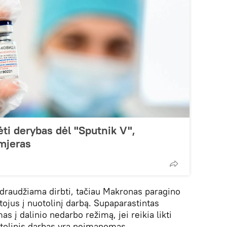
ėti derybas dėl "Sputnik V",
mjeras
audžiama dirbti, tačiau Makronas paragino
ojus į nuotolinį darbą. Supaparastintas
s į dalinio nedarbo režimą, jei reikia likti
otolinis darbas yra neįmanomas.