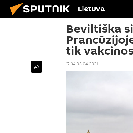
Lietuva
Beviltiška s
Prancūzijoje
tik vakcino
17:34 03.04.2021