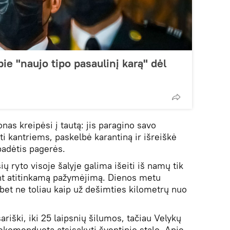
ie "naujo tipo pasaulinį karą" dėl
as kreipėsi į tautą: jis paragino savo
ūti kantriems, paskelbė karantiną ir išreiškė
 padėtis pagerės.
ų ryto visoje šalyje galima išeiti iš namų tik
rint atitinkamą pažymėjimą. Dienos metu
, bet ne toliau kaip už dešimties kilometrų nuo
ariški, iki 25 laipsnių šilumos, tačiau Velykų
ekomenduota atsisakyti šventinio stalo. Apie