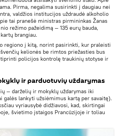
ma. Pirma, negalima susirinkti į daugiau nei
tra, valdžios institucijos uždraudė alkoholio
apie tai pranešė ministras pirmininkas Žanas
nio režimo pažeidimą — 135 eurų bauda, ​​
 kartų brangiau.
 regiono į kitą, norint pasirinkti, kur praleisti
 švenčių kelionės be rimtos priežasties bus
iprinti policijos kontrolę traukinių stotyse ir
okyklų ir parduotuvių uždarymas
ų — darželių ir mokyklų uždarymas iki
i galės lankyti užsiėmimus kartą per savaitę).
ksčiau vyriausybė didžiavosi, kad, skirtingai
oje, švietimo įstaigos Prancūzijoje ir toliau