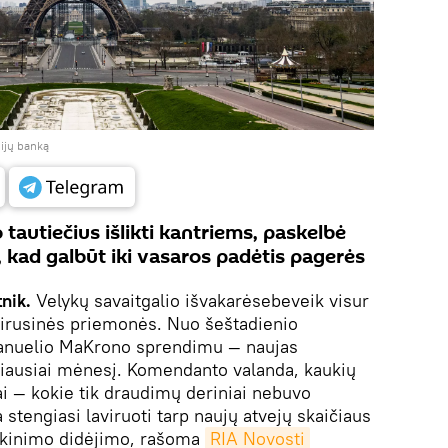
dijų banką
autiečius išlikti kantriems, paskelbė
tį, kad galbūt iki vasaros padėtis pagerės
nik.
Velykų savaitgalio išvakarėsebeveik visur
virusinės priemonės. Nuo šeštadienio
manuelio MaKrono sprendimu — naujas
žiausiai mėnesį. Komendanto valanda, kaukių
ai — kokie tik draudimų deriniai nebuvo
 stengiasi laviruoti tarp naujų atvejų skaičiaus
enkinimo didėjimo, rašoma
RIA Novosti