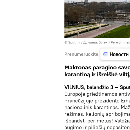
© Sputnik / Доминик Бутен
/
Pereiti į me
Prenumeruokite
Makronas paragino savo t
karantiną ir išreiškė vil
VILNIUS, balandžio 3 — Sput
Europoje griežtinamos anti
Prancūzijoje prezidento E
nacionalinis karantinas. Ma
režimas, kelionių apribojim
išbandyti per metus! Valdžia
augimo ir piliečių nepasit