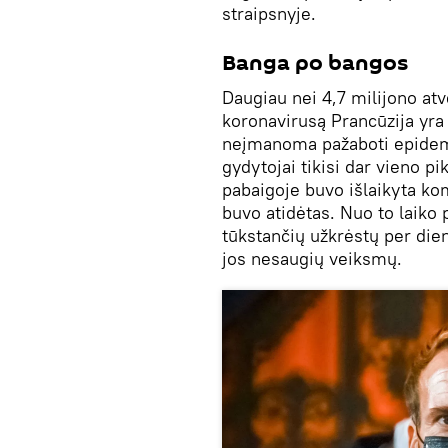
straipsnyje.
Banga po bangos
Daugiau nei 4,7 milijono atv
koronavirusą Prancūzija yra
neįmanoma pažaboti epidemi
gydytojai tikisi dar vieno p
pabaigoje buvo išlaikyta k
buvo atidėtas. Nuo to laiko
tūkstančių užkrėstų per dieną
jos nesaugių veiksmų.