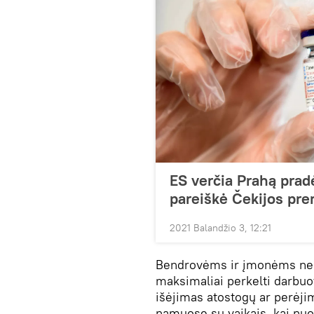
ES verčia Prahą prad
pareiškė Čekijos pre
2021 Balandžio 3, 12:21
Bendrovėms ir įmonėms nedr
maksimaliai perkelti darbuot
išėjimas atostogų ar perėjima
namuose su vaikais, kai nu