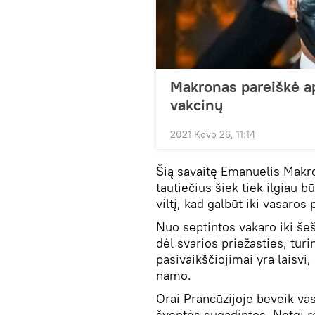
Makronas pareiškė ap
vakcinų
2021 Kovo 26, 11:14
Šią savaitę Emanuelis Makron
tautiečius šiek tiek ilgiau b
viltį, kad galbūt iki vasaros
Nuo septintos vakaro iki šeši
dėl svarios priežasties, tu
pasivaikščiojimai yra laisvi
namo.
Orai Prancūzijoje beveik vas
šventės sugadintos. Netgi r