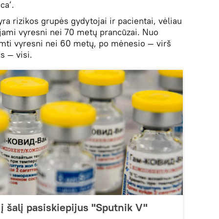
ca’.
yra rizikos grupės gydytojai ir pacientai, vėliau
jami vyresni nei 70 metų prancūzai. Nuo
imti vyresni nei 60 metų, po mėnesio — virš
s — visi.
 į šalį pasiskiepijus "Sputnik V"