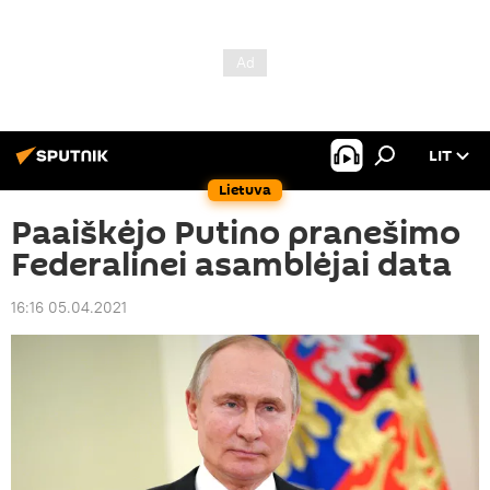
LIT
Lietuva
Paaiškėjo Putino pranešimo
Federalinei asamblėjai data
16:16 05.04.2021