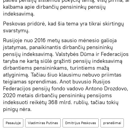
kalbama apie dirbančių pensininkų pensijų
indeksavimą.
Peskovas pridūrė, kad šia tema yra tikrai skirtingų
svarstymų.
Rusijoje nuo 2016 metų sausio mėnesio galioja
įstatymas, panaikinantis dirbančių pensininkų
pensijų indeksavimą. Valstybės Dūma ir Federacijos
taryba ne kartą siūlė grąžinti pensijų indeksavimą
dirbantiems pensininkams, turintiems mažą
atlyginimą. Tačiau šiuo klausimu nebuvo priimtas
teigiamas sprendimas. Anot buvusio Rusijos
Federacijos pensijų fondo vadovo Antono Drozdovo,
2020 metais dirbančių pensininkų pensijoms
indeksuoti reikėtų 368 mlrd. rublių, tačiau tokių
pinigų nėra.
Pasaulyje
Vladimiras Putinas
Dmitrijus Peskovas
pranešimai