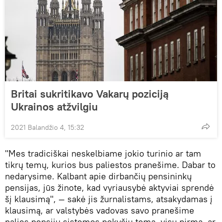
Britai sukritikavo Vakarų poziciją
Ukrainos atžvilgiu
2021 Balandžio 4, 15:32
"Mes tradiciškai neskelbiame jokio turinio ar tam
tikrų temų, kurios bus paliestos pranešime. Dabar to
nedarysime. Kalbant apie dirbančių pensininkų
pensijas, jūs žinote, kad vyriausybė aktyviai sprendė
šį klausimą", — sakė jis žurnalistams, atsakydamas į
klausimą, ar valstybės vadovas savo pranešime
palies pensijų sistemos pokyčių temą, visų pirma, ar