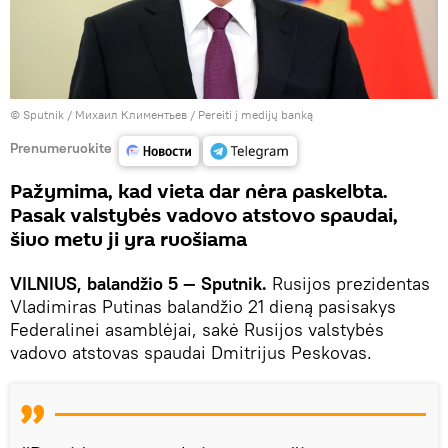
© Sputnik / Михаил Климентьев
/
Pereiti į medijų banką
Prenumeruokite
Pažymima, kad vieta dar nėra paskelbta.
Pasak valstybės vadovo atstovo spaudai,
šiuo metu ji yra ruošiama
VILNIUS, balandžio 5 — Sputnik.
Rusijos prezidentas
Vladimiras Putinas balandžio 21 dieną pasisakys
Federalinei asamblėjai, sakė Rusijos valstybės
vadovo atstovas spaudai Dmitrijus Peskovas.