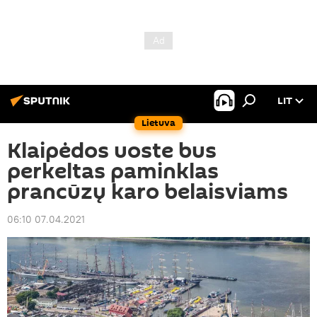
LIT
Lietuva
Klaipėdos uoste bus
perkeltas paminklas
prancūzų karo belaisviams
06:10 07.04.2021