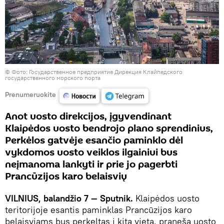
©
Фото: Государственное предприятие Дирекция Клайпедского
государственного морского порта
Prenumeruokite
Anot uosto direkcijos, įgyvendinant
Klaipėdos uosto bendrojo plano sprendinius,
Perkėlos gatvėje esančio paminklo dėl
vykdomos uosto veiklos ilgainiui bus
neįmanoma lankyti ir prie jo pagerbti
Prancūzijos karo belaisvių
VILNIUS, balandžio 7 — Sputnik.
Klaipėdos uosto
teritorijoje esantis paminklas Prancūzijos karo
belaisviams bus perkeltas į kitą vietą, praneša uosto