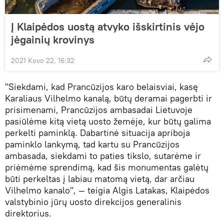
Į Klaipėdos uostą atvyko išskirtinis vėjo
jėgainių krovinys
2021 Kovo 22, 16:32
"Siekdami, kad Prancūzijos karo belaisviai, kasę
Karaliaus Vilhelmo kanalą, būtų deramai pagerbti ir
prisimenami, Prancūzijos ambasadai Lietuvoje
pasiūlėme kitą vietą uosto žemėje, kur būtų galima
perkelti paminklą. Dabartinė situacija apriboja
paminklo lankymą, tad kartu su Prancūzijos
ambasada, siekdami to paties tikslo, sutarėme ir
priėmėme sprendimą, kad šis monumentas galėtų
būti perkeltas į labiau matomą vietą, dar arčiau
Vilhelmo kanalo", — teigia Algis Latakas, Klaipėdos
valstybinio jūrų uosto direkcijos generalinis
direktorius.