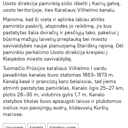
Uosto direkcija paminklą siūlo iškelti į Kairių gatvę,
uosto teritorijoje, ties Karaliaus Vilhelmo kanalu.
Manoma, kad ši vieta ir aplinka labiau atitiks
paminklo paskirtį, atspindės jo reikšmę, jis bus
pastatytas šalia dviračių ir pėsčiųjų tako, pakeliui į
būsimą mažųjų laivelių prieplauką bei miesto
savivaldybės naujai planuojamą Stariškių rajoną. Dėl
paminklo perkėlimo Uosto direkcija kreipėsi į
Klaipėdos miesto savivaldybę.
Tuomečio Prūsijos karaliaus Vilhelmo I vardu
pavadintas kanalas buvo statomas 1863–1873 m.
Kanalą kasė ir prancūzų karo belaisviai, tad jiems
atminti pastatytas paminklas. Kanalo ilgis 25–27 km,
plotis 28–30 m, vidutinis gylis 1,7 m. Kanalo
statybos tikslas buvo apsaugoti laivus ir plukdomus
sielius nuo pavojingų audrų, kildavusių Kuršių
mariose.
Visuomenė
Klaipėda
Klaipėdos uostas