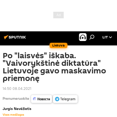
LIT
Lietuva
Po "laisvės" iškaba.
"Vaivorykštinė diktatūra"
Lietuvoje gavo maskavimo
priemonę
14:50 08.04.2021
Prenumeruokite
Jurgis Nevėžietis
Visos medžiagos