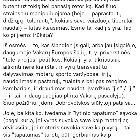
būtent už tokią bei panašią retoriką. Kad šiuo
straipsniu manipuliuojama (beje — paprastai tų
didžiųjų "tolerantų", kokiais save vaizduoja liberalai,
naudai) — kitas klausimas. Esmė ta, kad jis yra. Tad
ko gi jiems trūksta?
Iš esmės — to, kas šiandien įsigali, arba jau įsigalėjo,
daugumoje Vakarų Europos šalių, t. y. priverstinės
"tolerancijos" politikos. Kokia ji yra, tikriausiai,
aiškinti nereikia (štai, ir vyrų transvestitų
dalyvavimas moterų sporto varžybose, ir jų
naudojimasis pastarųjų tualetais bei pasirengimo
kambariais, ir draudimas naudoti įvardžius "jis" / "ji"
— ir tai, ir daug daugiau plinta Vakarų pasaulyje).
Šiuo požiūriu, įdomi Dobrovolskos siūlytoji pataisa...
Joje, be kita ko, įvedama ir "lytinio tapatumo" sąvoka
(pagal kurią, jei vyras suvokia save kaip moterį ar,
atvirkščiai, jei moteris suvokia save kaip vyrą — tai
šis "tapatumas" turėtų būti gerbiamas kaip