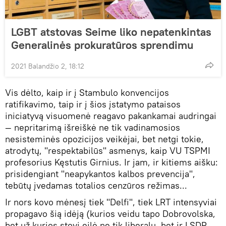
LGBT atstovas Seime liko nepatenkintas
Generalinės prokuratūros sprendimu
2021 Balandžio 2, 18:12
Vis dėlto, kaip ir į Stambulo konvencijos
ratifikavimo, taip ir į šios įstatymo pataisos
iniciatyvą visuomenė reagavo pakankamai audringai
— nepritarimą išreiškė ne tik vadinamosios
nesisteminės opozicijos veikėjai, bet netgi tokie,
atrodytų, "respektabilūs" asmenys, kaip VU TSPMI
profesorius Kęstutis Girnius. Ir jam, ir kitiems aišku:
prisidengiant "neapykantos kalbos prevencija",
tebūtų įvedamas totalios cenzūros režimas...
Ir nors kovo mėnesį tiek "Delfi", tiek LRT intensyviai
propagavo šią idėją (kurios veidu tapo Dobrovolska,
bet už kurios stovi eilė ne tik liberalų, bet ir LSDP