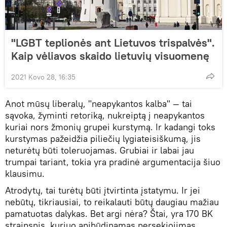
"LGBT teplionės ant Lietuvos trispalvės".
Kaip vėliavos skaido lietuvių visuomenę
2021 Kovo 28, 16:35
Anot mūsų liberalų, "neapykantos kalba" — tai
sąvoka, žyminti retoriką, nukreiptą į neapykantos
kuriai nors žmonių grupei kurstymą. Ir kadangi toks
kurstymas pažeidžia piliečių lygiateisiškumą, jis
neturėtų būti toleruojamas. Grubiai ir labai jau
trumpai tariant, tokia yra pradinė argumentacija šiuo
klausimu.
Atrodytų, tai turėtų būti įtvirtinta įstatymu. Ir jei
nebūtų, tikriausiai, to reikalauti būtų daugiau mažiau
pamatuotas dalykas. Bet argi nėra? Štai, yra 170 BK
straipsnis, kuriuo apibūdinamas persekiojimas