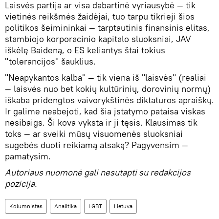
Laisvės partija ar visa dabartinė vyriausybė — tik
vietinės reikšmės žaidėjai, tuo tarpu tikrieji šios
politikos šeimininkai — tarptautinis finansinis elitas,
stambiojo korporacinio kapitalo sluoksniai, JAV
iškėlę Baideną, o ES keliantys štai tokius
"tolerancijos" šauklius.
"Neapykantos kalba" — tik viena iš "laisvės" (realiai
— laisvės nuo bet kokių kultūrinių, dorovinių normų)
iškaba pridengtos vaivorykštinės diktatūros apraiškų.
Ir galime neabejoti, kad šia įstatymo pataisa viskas
nesibaigs. Ši kova vyksta ir ji tęsis. Klausimas tik
toks — ar sveiki mūsų visuomenės sluoksniai
sugebės duoti reikiamą atsaką? Pagyvensim —
pamatysim.
Autoriaus nuomonė gali nesutapti su redakcijos
pozicija.
Kolumnistas
Analitika
LGBT
Lietuva