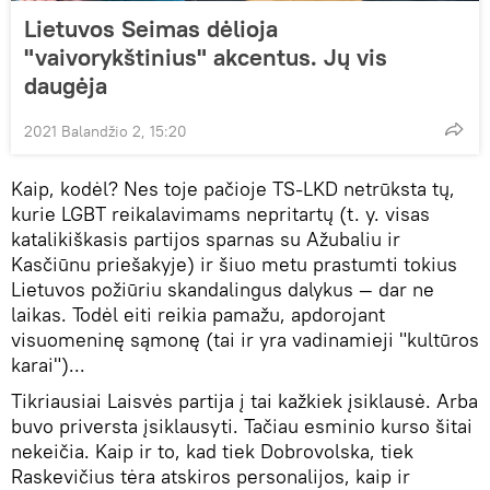
Lietuvos Seimas dėlioja
"vaivorykštinius" akcentus. Jų vis
daugėja
2021 Balandžio 2, 15:20
Kaip, kodėl? Nes toje pačioje TS-LKD netrūksta tų,
kurie LGBT reikalavimams nepritartų (t. y. visas
katalikiškasis partijos sparnas su Ažubaliu ir
Kasčiūnu priešakyje) ir šiuo metu prastumti tokius
Lietuvos požiūriu skandalingus dalykus — dar ne
laikas. Todėl eiti reikia pamažu, apdorojant
visuomeninę sąmonę (tai ir yra vadinamieji "kultūros
karai")...
Tikriausiai Laisvės partija į tai kažkiek įsiklausė. Arba
buvo priversta įsiklausyti. Tačiau esminio kurso šitai
nekeičia. Kaip ir to, kad tiek Dobrovolska, tiek
Raskevičius tėra atskiros personalijos, kaip ir