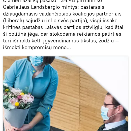
Čia nemažai ką pasako TS-LKD pirmininko
Gabrieliaus Landsbergio mintys: pastarasis,
džiaugdamasis valdančiosios koalicijos partneriais
(Liberalų sąjūdžiu ir Laisvės partija), visgi išsakė
kritines pastabas Laisvės partijos atžvilgiu, kad štai,
ši politinė jėga, dar stokodama reikiamos patirties,
turi išmokti kelti įgyvendinamus tikslus, žodžiu —
išmokti kompromisų meno...