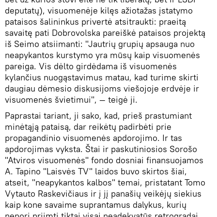
deputatų), visuomenėje kilęs ažiotažas įstatymo
pataisos šalininkus privertė atsitraukti: praeitą
savaitę pati Dobrovolska pareiškė pataisos projektą
iš Seimo atsiimanti: "Jautrių grupių apsauga nuo
neapykantos kurstymo yra mūsų kaip visuomenės
pareiga. Vis dėlto girdėdama iš visuomenės
kylančius nuogąstavimus matau, kad turime skirti
daugiau dėmesio diskusijoms viešojoje erdvėje ir
visuomenės švietimui", — teigė ji.
Paprastai tariant, ji sako, kad, prieš prastumiant
minėtąją pataisą, dar reikėtų padirbėti prie
propagandinio visuomenės apdorojimo. Ir tas
apdorojimas vyksta. Štai ir paskutiniosios Sorošo
"Atviros visuomenės" fondo dosniai finansuojamos
A. Tapino "Laisvės TV" laidos buvo skirtos šiai,
atseit, "neapykantos kalbos" temai, pristatant Tomo
Vytauto Raskevičiaus ir į jį panašių veikėjų siekius
kaip kone savaime suprantamus dalykus, kurių
nenorį priimti tiktai visai neadekvatūs retrogradai.