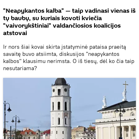
"Neapykantos kalba" — taip vadinasi vienas iš
tų baubų, su kuriais kovoti kviečia
"vaivorykštiniai" valdančiosios koalicijos
atstovai
Ir nors šiai kovai skirta įstatyminė pataisa praeitą
savaitę buvo atsiimta, diskusijos "neapykantos
kalbos" klausimu nerimsta. O iš tiesų, dėl ko čia taip
nesutariama?