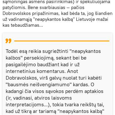
sąmoningas asmens pasirinkimas) ir spekuliuojama
patyčiomis. Bene svarbiausias — pačios
Dobrovolskos pripažinimas, kad bėda ta, jog šiandien
už vadinamąją "neapykantos kalbą" Lietuvoje mažai
kas tebaudžiamas...
Todėl esą reikia sugriežtinti "neapykantos
kalbos" persekiojimą, sekant bei be
pasigailėjimo baudžiant kad ir už
internetinius komentarus. Anot
Dobravolskos, virš galvų nuolat turi kabėti
"bausmės neišvengiamumo" kardas. O
kadangi čia visos sąvokos perdėm aptakios
(ir, vadinasi, atviros laisvoms
interpretacijoms...), tokia tvarka reikštų tai,
kad už tikrą ar tariamą "neapykantos kalbą"