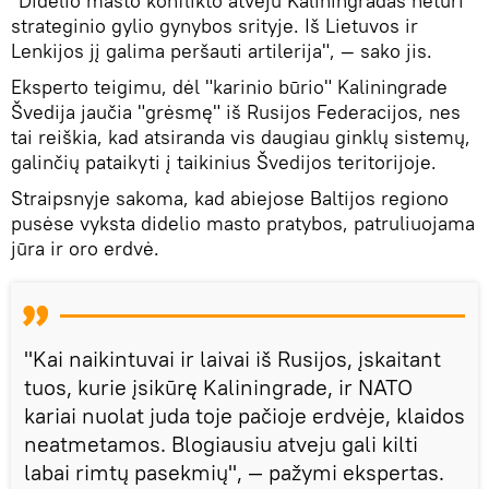
"Didelio masto konflikto atveju Kaliningradas neturi
strateginio gylio gynybos srityje. Iš Lietuvos ir
Lenkijos jį galima peršauti artilerija", — sako jis.
Eksperto teigimu, dėl "karinio būrio" Kaliningrade
Švedija jaučia "grėsmę" iš Rusijos Federacijos, nes
tai reiškia, kad atsiranda vis daugiau ginklų sistemų,
galinčių pataikyti į taikinius Švedijos teritorijoje.
Straipsnyje sakoma, kad abiejose Baltijos regiono
pusėse vyksta didelio masto pratybos, patruliuojama
jūra ir oro erdvė.
"Kai naikintuvai ir laivai iš Rusijos, įskaitant
tuos, kurie įsikūrę Kaliningrade, ir NATO
kariai nuolat juda toje pačioje erdvėje, klaidos
neatmetamos. Blogiausiu atveju gali kilti
labai rimtų pasekmių", — pažymi ekspertas.