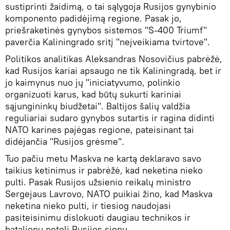
sustiprinti žaidimą, o tai sąlygoja Rusijos gynybinio
komponento padidėjimą regione. Pasak jo,
priešraketinės gynybos sistemos "S-400 Triumf"
paverčia Kaliningrado sritį "neįveikiama tvirtove".
Politikos analitikas Aleksandras Nosovičius pabrėžė,
kad Rusijos kariai apsaugo ne tik Kaliningradą, bet ir
jo kaimynus nuo jų "iniciatyvumo, polinkio
organizuoti karus, kad būtų sukurti kariniai
sąjungininkų biudžetai". Baltijos šalių valdžia
reguliariai sudaro gynybos sutartis ir ragina didinti
NATO karines pajėgas regione, pateisinant tai
didėjančia "Rusijos grėsme".
Tuo pačiu metu Maskva ne kartą deklaravo savo
taikius ketinimus ir pabrėžė, kad neketina nieko
pulti. Pasak Rusijos užsienio reikalų ministro
Sergejaus Lavrovo, NATO puikiai žino, kad Maskva
neketina nieko pulti, ir tiesiog naudojasi
pasiteisinimu dislokuoti daugiau technikos ir
batalionų netoli Rusijos sienų.