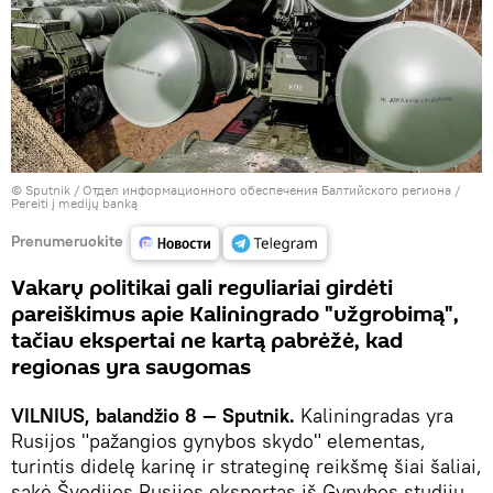
© Sputnik / Отдел информационного обеспечения Балтийского региона
/
Pereiti į medijų banką
Prenumeruokite
Vakarų politikai gali reguliariai girdėti
pareiškimus apie Kaliningrado "užgrobimą",
tačiau ekspertai ne kartą pabrėžė, kad
regionas yra saugomas
VILNIUS, balandžio 8 — Sputnik.
Kaliningradas yra
Rusijos "pažangios gynybos skydo" elementas,
turintis didelę karinę ir strateginę reikšmę šiai šaliai,
sakė Švedijos Rusijos ekspertas iš Gynybos studijų