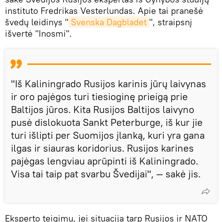
instituto Fredrikas Vesterlundas. Apie tai pranešė
švedų leidinys "
Svenska Dagbladet
", straipsnį
išvertė "Inosmi".
"Iš Kaliningrado Rusijos karinis jūrų laivynas
ir oro pajėgos turi tiesioginę prieigą prie
Baltijos jūros. Kita Rusijos Baltijos laivyno
pusė dislokuota Sankt Peterburge, iš kur jie
turi išlipti per Suomijos įlanką, kuri yra gana
ilgas ir siauras koridorius. Rusijos karines
pajėgas lengviau aprūpinti iš Kaliningrado.
Visa tai taip pat svarbu Švedijai", — sakė jis.
Eksperto teigimu, jei situacija tarp Rusijos ir NATO