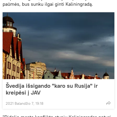
paūmės, bus sunku ilgai ginti Kaliningradą.
Švedija išsigando "karo su Rusija" ir
kreipėsi į JAV
2021 Balandžio 7, 19:18