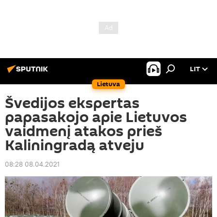
LIT
Lietuva
Švedijos ekspertas
papasakojo apie Lietuvos
vaidmenį atakos prieš
Kaliningradą atveju
08:28 08.04.2021