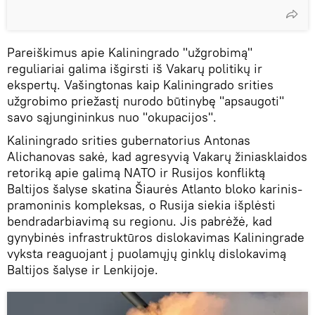
Pareiškimus apie Kaliningrado "užgrobimą"
reguliariai galima išgirsti iš Vakarų politikų ir
ekspertų. Vašingtonas kaip Kaliningrado srities
užgrobimo priežastį nurodo būtinybę "apsaugoti"
savo sąjungininkus nuo "okupacijos".
Kaliningrado srities gubernatorius Antonas
Alichanovas sakė, kad agresyvią Vakarų žiniasklaidos
retoriką apie galimą NATO ir Rusijos konfliktą
Baltijos šalyse skatina Šiaurės Atlanto bloko karinis-
pramoninis kompleksas, o Rusija siekia išplėsti
bendradarbiavimą su regionu. Jis pabrėžė, kad
gynybinės infrastruktūros dislokavimas Kaliningrade
vyksta reaguojant į puolamųjų ginklų dislokavimą
Baltijos šalyse ir Lenkijoje.