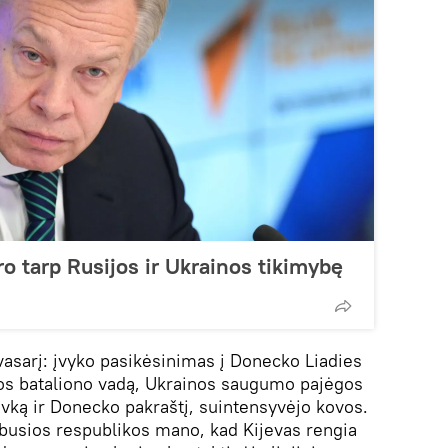
o tarp Rusijos ir Ukrainos tikimybę
vasarį: įvyko pasikėsinimas į Donecko Liadies
jos bataliono vadą, Ukrainos saugumo pajėgos
ką ir Donecko pakraštį, suintensyvėjo kovos.
usios respublikos mano, kad Kijevas rengia