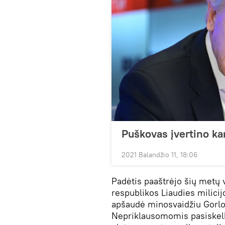
Puškovas įvertino kar
2021 Balandžio 11, 18:06
Padėtis paaštrėjo šių metų 
respublikos Liaudies milici
apšaudė minosvaidžiu Gorlov
Nepriklausomomis pasiskelb