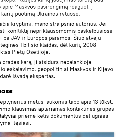
s apie Maskvos pasirengimą reaguoti į
 karių puolimą Ukrainos rytuose.
čia kryptimi, mano straipsnio autorius. Jei
sti konfliktą nepriklausomomis paskelbusiose
ikti be JAV ir Europos paramos. Šiuo atveju
ategines Tbilisio klaidas, dėl kurių 2008
iktas Pietų Osetijoje.
ma pradės karą, ji atsidurs nepalankioje
io eskalavimo, geopolitiniai Maskvos ir Kijevo
adarė išvadą ekspertas.
uose
septynerius metus, aukomis tapo apie 13 tūkst.
avimo klausimas aptariamas kontaktinės grupės
dalyviai priėmė kelis dokumentus dėl ugnies
ymai tęsiasi.