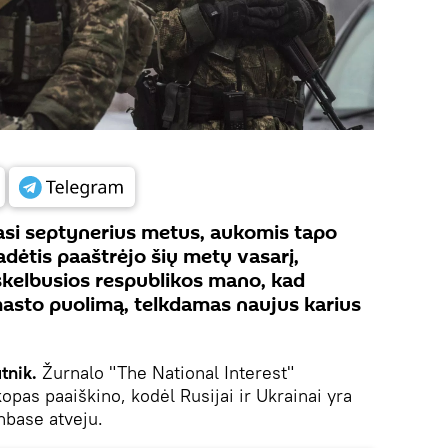
asi septynerius metus, aukomis tapo
adėtis paaštrėjo šių metų vasarį,
kelbusios respublikos mano, kad
masto puolimą, telkdamas naujus karius
tnik.
Žurnalo "The National Interest"
pas paaiškino, kodėl Rusijai ir Ukrainai yra
nbase atveju.