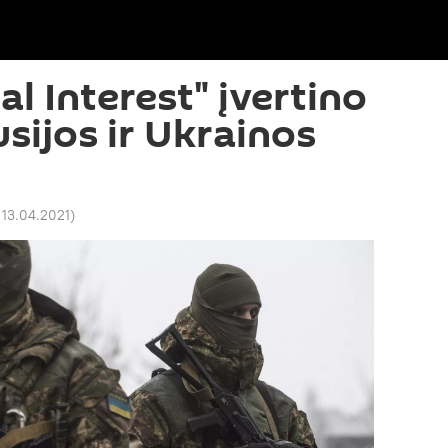
l Interest" įvertino
sijos ir Ukrainos
 13.04.2021
)