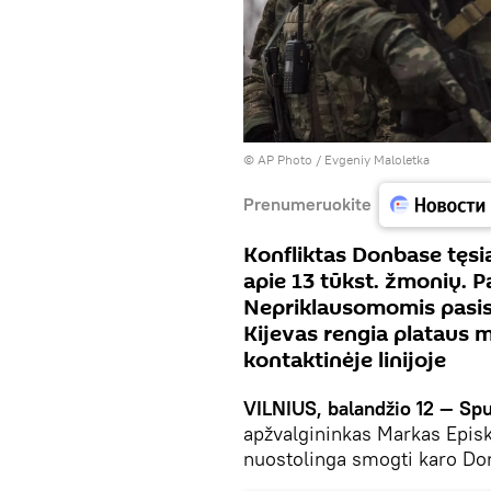
© AP Photo / Evgeniy Maloletka
Prenumeruokite
Konfliktas Donbase tęsi
apie 13 tūkst. žmonių. P
Nepriklausomomis pasis
Kijevas rengia plataus 
kontaktinėje linijoje
VILNIUS, balandžio 12 — Spu
apžvalgininkas Markas Episko
nuostolinga smogti karo Do