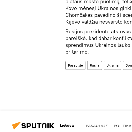
plataus masto puolimą, telk
Kovo mėnesį Ukrainos ginkl
Chomčakas pavadino šį scena
Kijevo valdžia nesvarsto ko
Rusijos prezidento atstovas
pareiškė, kad dabar konflik
sprendimus Ukrainos lauko 
pritarimo.
Pasaulyje
Rusija
Ukraina
Don
Lietuva
PASAULYJE
POLITIKA