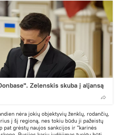
onbase". Zelenskis skuba į aljansą
andien nėra jokių objektyvių ženklų, rodančių,
rius į šį regioną, nes tokiu būdu ji pažeistų
ip pat grėstų naujos sankcijos ir "karinės
skopo, Rusijos karių judėjimas turėtų būti