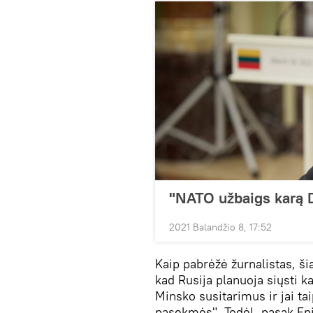
"NATO užbaigs karą D
2021 Balandžio 8, 17:52
Kaip pabrėžė žurnalistas, ši
kad Rusija planuoja siųsti ka
Minsko susitarimus ir jai ta
pasekmės". Todėl, pasak Epi