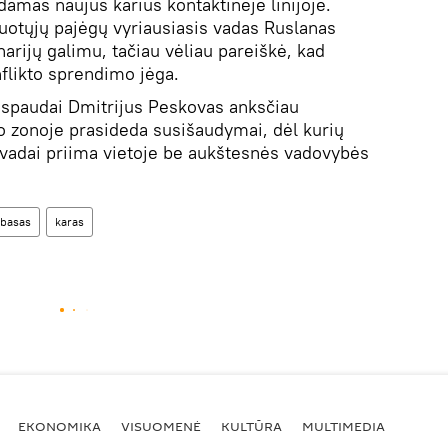
damas naujus karius kontaktinėje linijoje.
uotųjų pajėgų vyriausiasis vadas Ruslanas
rijų galimu, tačiau vėliau pareiškė, kad
nflikto sprendimo jėga.
 spaudai Dmitrijus Peskovas anksčiau
to zonoje prasideda susišaudymai, dėl kurių
vadai priima vietoje be aukštesnės vadovybės
basas
karas
EKONOMIKA
VISUOMENĖ
KULTŪRA
MULTIMEDIA