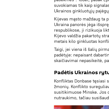
suvokiamas tik kaip signala
Ukrainos ginkluotųjų pajėgų
Kijevas mąsto maždaug ta pa
Ukraina panorės jėga išsprę
respublikose, ji rizikuoja l
Kijevo valdžia pakartotų str
metais kilo ginkluotas konfl
Taigi, jei viena iš šalių pir
padėtyje: nepaisant dabartin
skaičiavimai nepasikeitė, p
Padėtis Ukrainos ryt
Konfliktas Donbase tęsiasi 
žmonių. Konflikto sureguli
susitikimuose Minske. Jos 
nutraukimo, tačiau susišaud