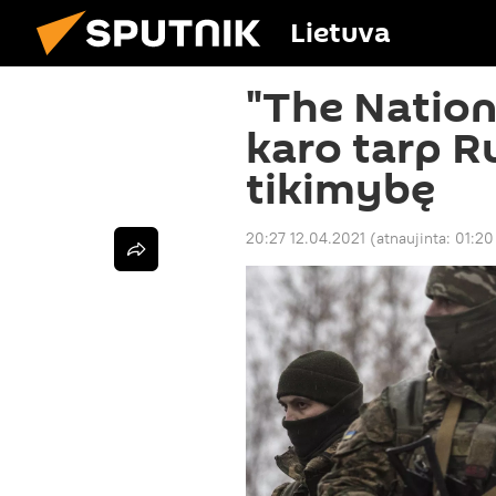
Lietuva
"The Nationa
karo tarp Ru
tikimybę
20:27 12.04.2021
(atnaujinta:
01:20