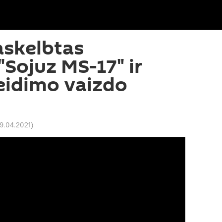
askelbtas
"Sojuz MS-17" ir
leidimo vaizdo
19.04.2021
)