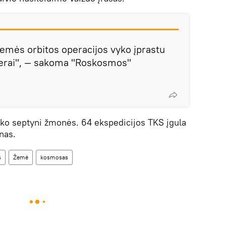
Žemės orbitos operacijos vyko įprastu
 gerai", — sakoma "Roskosmos"
iko septyni žmonės. 64 ekspedicijos TKS įgula
nas.
s
Žemė
kosmosas