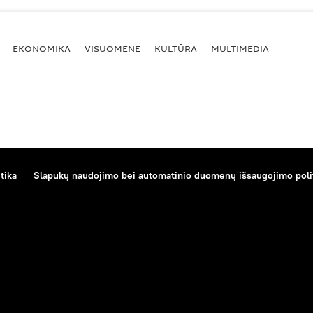
EKONOMIKA
VISUOMENĖ
KULTŪRA
MULTIMEDIA
tika
Slapukų naudojimo bei automatinio duomenų išsaugojimo poli