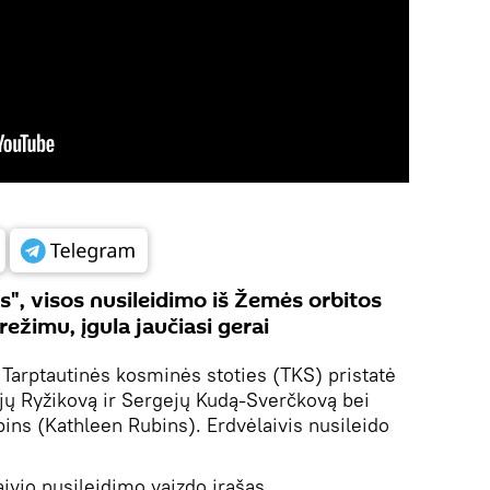
, visos nusileidimo iš Žemės orbitos
režimu, įgula jaučiasi gerai
 Tarptautinės kosminės stoties (TKS) pristatė
ų Ryžikovą ir Sergejų Kudą-Sverčkovą bei
ins (Kathleen Rubins). Erdvėlaivis nusileido
ivio nusileidimo vaizdo įrašas.