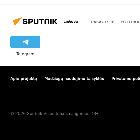
Lietuva
PASAULYJE
POLITIKA
Telegram
Apie projektą
Medžiagų naudojimo taisyklės
Privatumo poli
© 2026 Sputnik Visos teisės saugomos. 18+