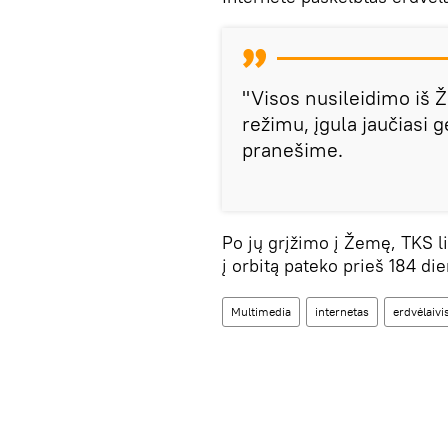
"Visos nusileidimo iš 
režimu, įgula jaučiasi
pranešime.
Po jų grįžimo į Žemę, TKS l
į orbitą pateko prieš 184 die
Multimedia
internetas
erdvėlaivi