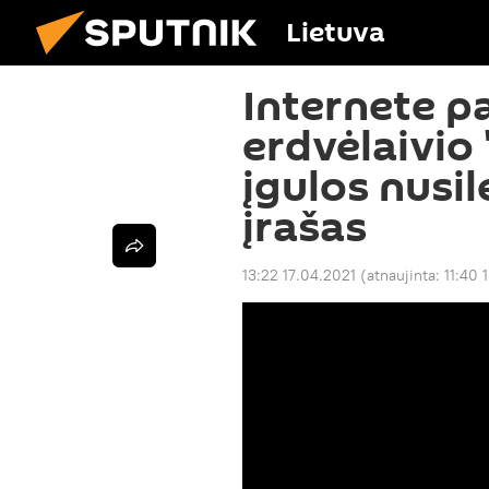
Lietuva
Internete p
erdvėlaivio 
įgulos nusi
įrašas
13:22 17.04.2021
(atnaujinta:
11:40 