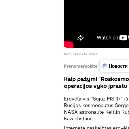
©
YouTube / SciNews
Prenumeruokite
Kaip pažymi "Roskosmos"
operacijos vyko įprastu 
Erdvėlaivis "Sojuz MS-17" iš
Rusijos kosmonautus Sergej
NASA astronautę Keitlin Rub
Kazachstane.
Internete paskelbtas erdvėla