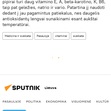
pipirai turi daug vitamino E, A, beta-karotino, K, B6,
taip pat geležies, natrio ir vario. Patartina jį naudoti
dedant į jau pagamintus patiekalus, nes daugelis
antioksidantų lengvai sunaikinami esant aukštai
temperatūrai.
Medicina ir sveikata
Pasaulyje
vitaminai
sveikata
Lietuva
PASAULYJE
POLITIKA
EKONOMIKA
VISUOMENĖ
KULTŪR