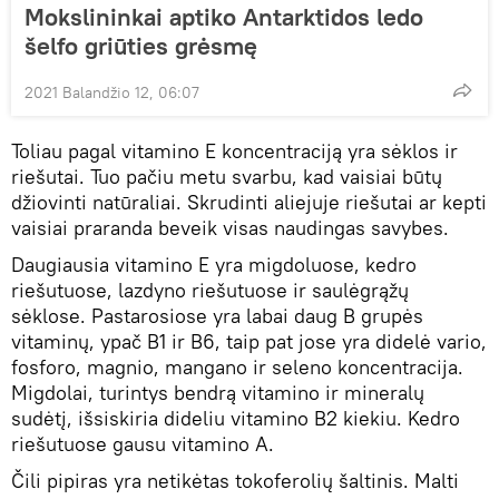
Mokslininkai aptiko Antarktidos ledo
šelfo griūties grėsmę
2021 Balandžio 12, 06:07
Toliau pagal vitamino E koncentraciją yra sėklos ir
riešutai. Tuo pačiu metu svarbu, kad vaisiai būtų
džiovinti natūraliai. Skrudinti aliejuje riešutai ar kepti
vaisiai praranda beveik visas naudingas savybes.
Daugiausia vitamino E yra migdoluose, kedro
riešutuose, lazdyno riešutuose ir saulėgrąžų
sėklose. Pastarosiose yra labai daug B grupės
vitaminų, ypač B1 ir B6, taip pat jose yra didelė vario,
fosforo, magnio, mangano ir seleno koncentracija.
Migdolai, turintys bendrą vitamino ir mineralų
sudėtį, išsiskiria dideliu vitamino B2 kiekiu. Kedro
riešutuose gausu vitamino A.
Čili pipiras yra netikėtas tokoferolių šaltinis. Malti