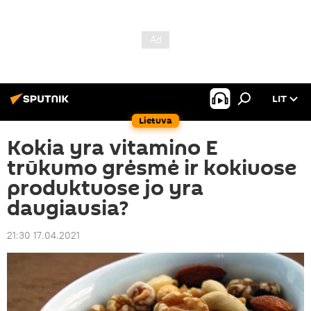
LIT
Lietuva
Kokia yra vitamino E
trūkumo grėsmė ir kokiuose
produktuose jo yra
daugiausia?
21:30 17.04.2021