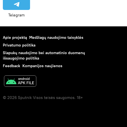
Telegram
Apie projektą
Medžiagų naudojimo taisyklės
Privatumo politika
Slapukų naudojimo bei automatinio duomenų
išsaugojimo politika
Feedback
Kompanijos naujienos
© 2026 Sputnik Visos teisės saugomos. 18+