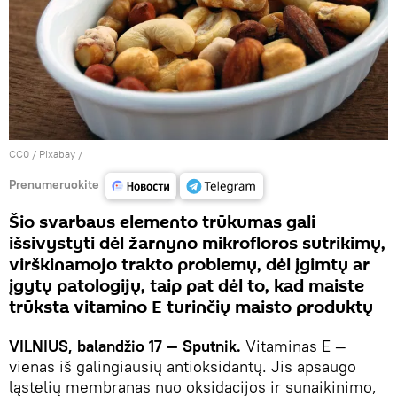
CC0
/
Рixabay
/
Prenumeruokite
Šio svarbaus elemento trūkumas gali
išsivystyti dėl žarnyno mikrofloros sutrikimų,
virškinamojo trakto problemų, dėl įgimtų ar
įgytų patologijų, taip pat dėl ​​to, kad maiste
trūksta vitamino E turinčių maisto produktų
VILNIUS, balandžio 17 — Sputnik.
Vitaminas E —
vienas iš galingiausių antioksidantų. Jis apsaugo
ląstelių membranas nuo oksidacijos ir sunaikinimo,