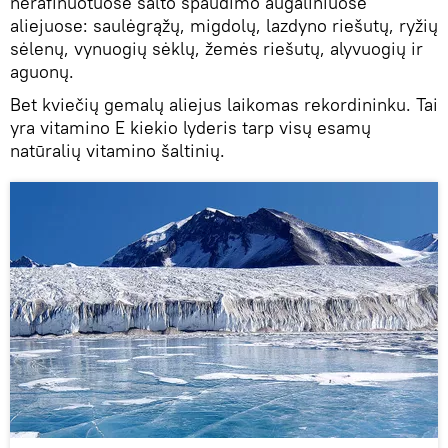
nerafinuotuose šalto spaudimo augaliniuose
aliejuose: saulėgrąžų, migdolų, lazdyno riešutų, ryžių
sėlenų, vynuogių sėklų, žemės riešutų, alyvuogių ir
aguonų.
Bet kviečių gemalų aliejus laikomas rekordininku. Tai
yra vitamino E kiekio lyderis tarp visų esamų
natūralių vitamino šaltinių.