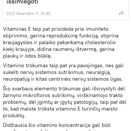
išsimiegoti
2021 Balandžio 11, 21:30
Vitaminas E taip pat prisideda prie imuniteto
stiprinimo, gerina reprodukcinę funkciją, stiprina
kraujagysles ir palaiko pakankamą cholesterolio
kiekį kraujyje, didina raumenų ištvermę, gerina
plaukų ir odos būklę.
Vitamino trūkumas taip pat yra pavojingas, nes gali
sukelti nervų sistemos sutrikimus, neuralgiją,
neuropatiją ir kitas centrinės nervų sistemos ligas.
Šio svarbaus elemento trūkumas gali išsivystyti dėl
žarnyno mikrofloros sutrikimų, virškinamojo trakto
problemų, dėl įgimtų ar įgytų patologijų, taip pat dėl ​​
to, kad maiste trūksta vitamino E turinčių maisto
produktų.
Didžiausia šio vitamino koncentracija gali būti