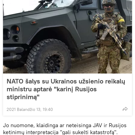
NATO šalys su Ukrainos užsienio reikalų
ministru aptarė "karinį Rusijos
stiprinimą"
2021 Balandžio 13, 19:40
Jo nuomone, klaidinga ar neteisinga JAV ir Rusijos
ketinimų interpretacija "gali sukelti katastrofą".