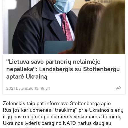
"Lietuva savo partnerių nelaimėje
nepalieka": Landsbergis su Stoltenbergu
aptarė Ukrainą
2021 Balandžio 13, 18:34
Zelenskis taip pat informavo Stoltenbergą apie
Rusijos kariuomenės "traukimą" prie Ukrainos sienų
ir jų pasirengimo puolamiems veiksmams didinimą.
Ukrainos lyderis paragino NATO narius daugiau