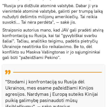
"Rusija yra didžiulė atominė valstybė. Dabar ji yra
vienintelė atominė valstybė, galinti per trumpą laiką
nužudyti dešimtis milijonų amerikiečių. Tai reikia
suvokti... Tai nėra perdėta", — sakė jis.
Straipsnio autorius mano, kad JAV gali pradėti atvirą
konfrontaciją su Rusija, kai tai "gyvybiškai svarbu
šaliai". Tačiau, analitiko teigimu, padėtis pietryčių
Ukrainoje neatitinka šio reikalavimo. Be to, dėl
konflikto su Maskva Vašingtonas ir jo sąjungininkai
gali būti "pažeidžiami Pekino".
"Stodami į konfrontaciją su Rusija dėl
Ukrainos, mes esame pažeidžiami Kinijos
agresijos. Nardymas į Europą suteiks Kinijai
puikią galimybę pasinaudoti mūsų
išsiblaškymu", — sako autorius.