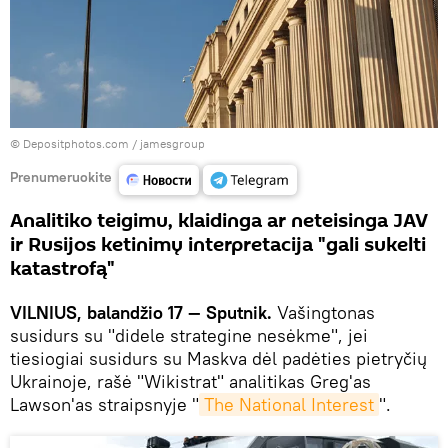
© Depositphotos.com /
jamesgroup
Prenumeruokite
Analitiko teigimu, klaidinga ar neteisinga JAV
ir Rusijos ketinimų interpretacija "gali sukelti
katastrofą"
VILNIUS, balandžio 17 — Sputnik.
Vašingtonas
susidurs su "didele strategine nesėkme", jei
tiesiogiai susidurs su Maskva dėl padėties pietryčių
Ukrainoje, rašė "Wikistrat" analitikas Greg'as
Lawson'as straipsnyje "
The National Interest
".