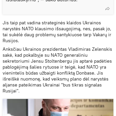
Jis taip pat vadina strateginės klaidos Ukrainos
narystės NATO klausimo išsaugojimą, nes, pasak jo,
tai sukėlė daug problemų santykiuose tarp Vakarų ir
Rusijos.
Anksčiau Ukrainos prezidentas Vladimiras Zelenskis
sakė, kad pokalbyje su NATO generaliniu
sekretoriumi Jensu Stoltenbergu jis aptarė padėties
pablogėjimą šalies rytuose ir teigė, kad NATO yra
vienintelis būdas užbaigti konfliktą Donbase. Jis
išreiškė nuomonę, kad veiksmų plano dėl narystės
aljanse pateikimas Ukrainai "bus tikras signalas
Rusijai".