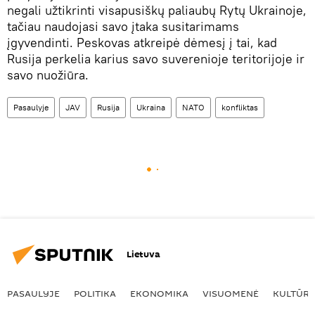
negali užtikrinti visapusiškų paliaubų Rytų Ukrainoje,
tačiau naudojasi savo įtaka susitarimams
įgyvendinti. Peskovas atkreipė dėmesį į tai, kad
Rusija perkelia karius savo suverenioje teritorijoje ir
savo nuožiūra.
Pasaulyje
JAV
Rusija
Ukraina
NATO
konfliktas
Lietuva
PASAULYJE
POLITIKA
EKONOMIKA
VISUOMENĖ
KULTŪR