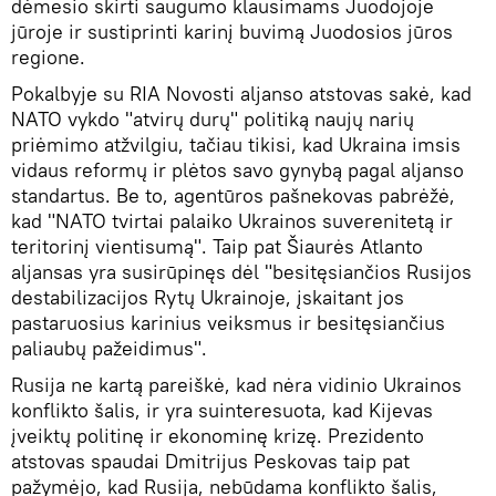
dėmesio skirti saugumo klausimams Juodojoje
jūroje ir sustiprinti karinį buvimą Juodosios jūros
regione.
Pokalbyje su RIA Novosti aljanso atstovas sakė, kad
NATO vykdo "atvirų durų" politiką naujų narių
priėmimo atžvilgiu, tačiau tikisi, kad Ukraina imsis
vidaus reformų ir plėtos savo gynybą pagal aljanso
standartus. Be to, agentūros pašnekovas pabrėžė,
kad "NATO tvirtai palaiko Ukrainos suverenitetą ir
teritorinį vientisumą". Taip pat Šiaurės Atlanto
aljansas yra susirūpinęs dėl "besitęsiančios Rusijos
destabilizacijos Rytų Ukrainoje, įskaitant jos
pastaruosius karinius veiksmus ir besitęsiančius
paliaubų pažeidimus".
Rusija ne kartą pareiškė, kad nėra vidinio Ukrainos
konflikto šalis, ir yra suinteresuota, kad Kijevas
įveiktų politinę ir ekonominę krizę. Prezidento
atstovas spaudai Dmitrijus Peskovas taip pat
pažymėjo, kad Rusija, nebūdama konflikto šalis,