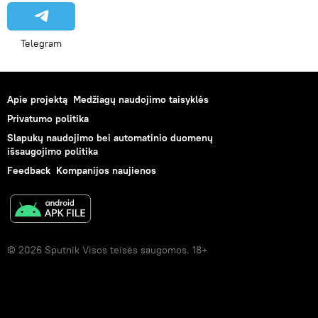
Telegram
Apie projektą
Medžiagų naudojimo taisyklės
Privatumo politika
Slapukų naudojimo bei automatinio duomenų
išsaugojimo politika
Feedback
Kompanijos naujienos
© 2026 Sputnik Visos teisės saugomos. 18+