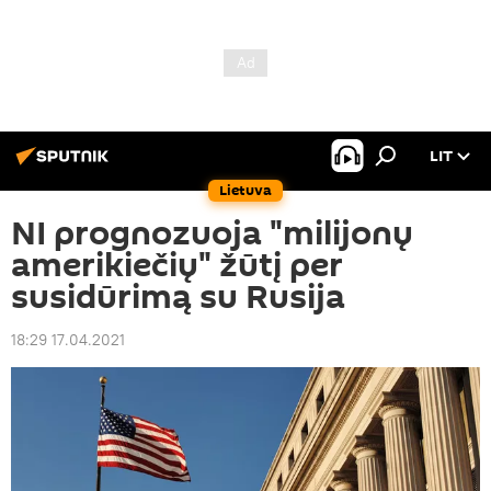
LIT
Lietuva
NI prognozuoja "milijonų
amerikiečių" žūtį per
susidūrimą su Rusija
18:29 17.04.2021