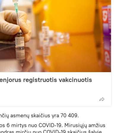
enjorus registruotis vakcinuotis
ančių asmenų skaičius yra 70 409.
tos 6 mirtys nuo COVID-19. Mirusiųjų amžius
ndras mirčių nuo COVID-19 skaičius šalyje