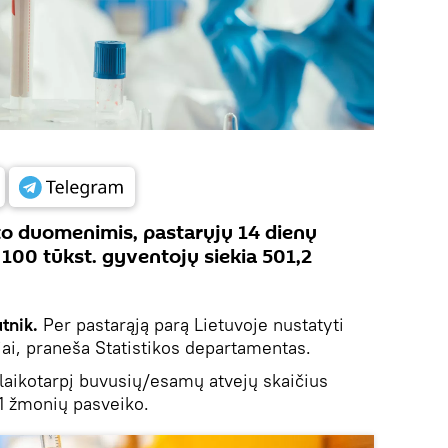
to duomenimis, pastarųjų 14 dienų
 100 tūkst. gyventojų siekia 501,2
tnik.
Per pastarąją parą Lietuvoje nustatyti
jai, praneša Statistikos departamentas.
 laikotarpį buvusių/esamų atvejų skaičius
11 žmonių pasveiko.