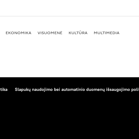
EKONOMIKA
VISUOMENĖ
KULTŪRA
MULTIMEDIA
tika
Slapukų naudojimo bei automatinio duomenų išsaugojimo poli