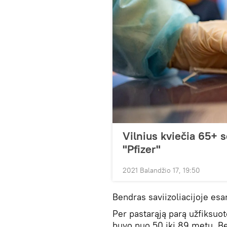
Vilnius kviečia 65+ s
"Pfizer"
2021 Balandžio 17, 19:50
Bendras saviizoliacijoje es
Per pastarąją parą užfiksuo
buvo nuo 50 iki 89 metų. Be