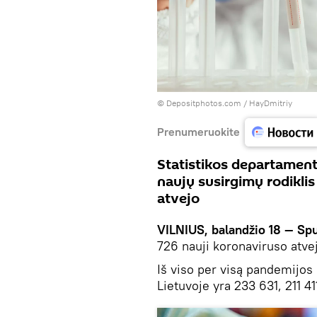
© Depositphotos.com / HayDmitriy
Prenumeruokite
Statistikos departamen
naujų susirgimų rodiklis
atvejo
VILNIUS, balandžio 18 — Spu
726 nauji koronaviruso atve
Iš viso per visą pandemijos
Lietuvoje yra 233 631, 211 4