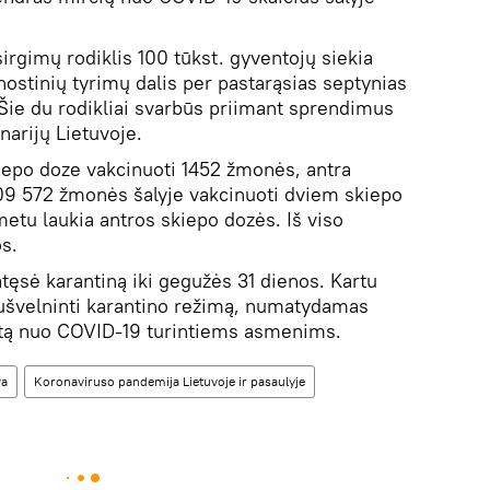
irgimų rodiklis 100 tūkst. gyventojų siekia
nostinių tyrimų dalis per pastarąsias septynias
 Šie du rodikliai svarbūs priimant sprendimus
narijų Lietuvoje.
iepo doze vakcinuoti 1452 žmonės, antra
209 572 žmonės šalyje vakcinuoti dviem skiepo
etu laukia antros skiepo dozės. Iš viso
s.
tęsė karantiną iki gegužės 31 dienos. Kartu
sušvelninti karantino režimą, numatydamas
tą nuo COVID-19 turintiems asmenims.
va
Koronaviruso pandemija Lietuvoje ir pasaulyje