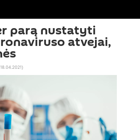
er parą nustatyti
ronaviruso atvejai,
nės
 18.04.2021
)