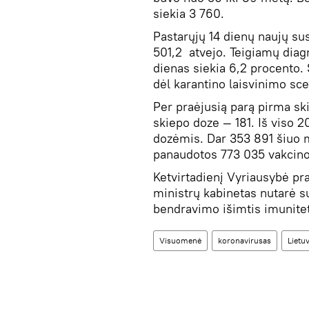
siekia 3 760.
Pastarųjų 14 dienų naujų sus
501,2 atvejo. Teigiamų diag
dienas siekia 6,2 procento.
dėl karantino laisvinimo sce
Per praėjusią parą pirma sk
skiepo doze — 181. Iš viso 
dozėmis. Dar 353 891 šiuo m
panaudotos 773 035 vakcino
Ketvirtadienį Vyriausybė pra
ministrų kabinetas nutarė 
bendravimo išimtis imunite
Visuomenė
koronavirusas
Lietu