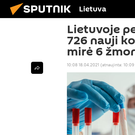
Lietuva
Lietuvoje p
726 nauji ko
mirė 6 žmo
10:08 18.04.2021
(atnaujinta:
10:09