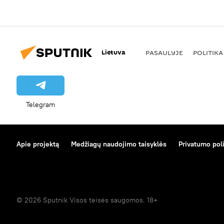
Lietuva
PASAULYJE
POLITIKA
Telegram
Apie projektą
Medžiagų naudojimo taisyklės
Privatumo poli
© 2026 Sputnik Visos teisės saugomos. 18+