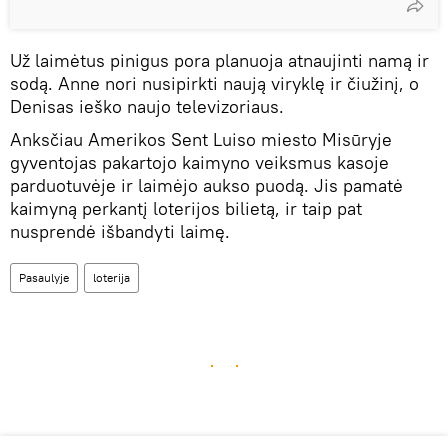
Už laimėtus pinigus pora planuoja atnaujinti namą ir
sodą. Anne nori nusipirkti naują viryklę ir čiužinį, o
Denisas ieško naujo televizoriaus.
Anksčiau Amerikos Sent Luiso miesto Misūryje
gyventojas pakartojo kaimyno veiksmus kasoje
parduotuvėje ir laimėjo aukso puodą. Jis pamatė
kaimyną perkantį loterijos bilietą, ir taip pat
nusprendė išbandyti laimę.
Pasaulyje
loterija