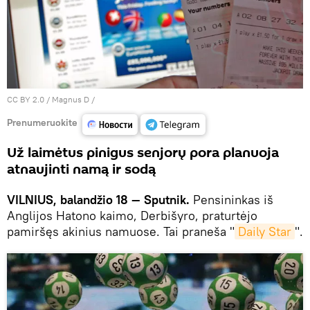
CC BY 2.0
/
Magnus D
/
Prenumeruokite
Už laimėtus pinigus senjorų pora planuoja
atnaujinti namą ir sodą
VILNIUS, balandžio 18 — Sputnik.
Pensininkas iš
Anglijos Hatono kaimo, Derbišyro, praturtėjo
pamiršęs akinius namuose. Tai praneša "
Daily Star
".