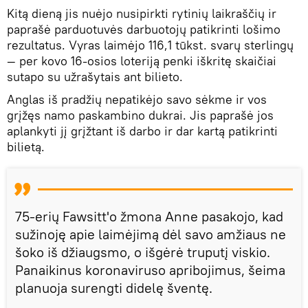
Kitą dieną jis nuėjo nusipirkti rytinių laikraščių ir
paprašė parduotuvės darbuotojų patikrinti lošimo
rezultatus. Vyras laimėjo 116,1 tūkst. svarų sterlingų
— per kovo 16-osios loteriją penki iškritę skaičiai
sutapo su užrašytais ant bilieto.
Anglas iš pradžių nepatikėjo savo sėkme ir vos
grįžęs namo paskambino dukrai. Jis paprašė jos
aplankyti jį grįžtant iš darbo ir dar kartą patikrinti
bilietą.
75-erių Fawsitt'o žmona Anne pasakojo, kad
sužinoję apie laimėjimą dėl savo amžiaus ne
šoko iš džiaugsmo, o išgėrė truputį viskio.
Panaikinus koronaviruso apribojimus, šeima
planuoja surengti didelę šventę.