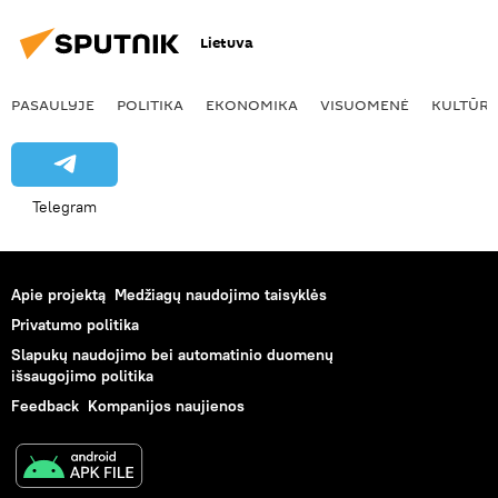
Lietuva
PASAULYJE
POLITIKA
EKONOMIKA
VISUOMENĖ
KULTŪR
Telegram
Apie projektą
Medžiagų naudojimo taisyklės
Privatumo politika
Slapukų naudojimo bei automatinio duomenų
išsaugojimo politika
Feedback
Kompanijos naujienos