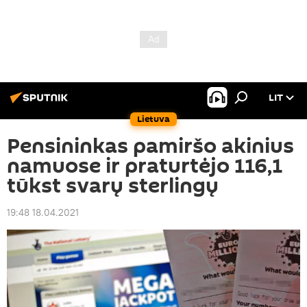
LIT
Lietuva
Pensininkas pamiršo akinius
namuose ir praturtėjo 116,1
tūkst svarų sterlingų
19:48 18.04.2021