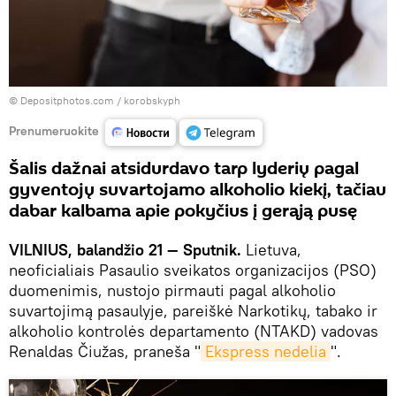
© Depositphotos.com / korobskyph
Prenumeruokite
Šalis dažnai atsidurdavo tarp lyderių pagal
gyventojų suvartojamo alkoholio kiekį, tačiau
dabar kalbama apie pokyčius į gerąją pusę
VILNIUS, balandžio 21 — Sputnik.
Lietuva,
neoficialiais Pasaulio sveikatos organizacijos (PSO)
duomenimis, nustojo pirmauti pagal alkoholio
suvartojimą pasaulyje, pareiškė Narkotikų, tabako ir
alkoholio kontrolės departamento (NTAKD) vadovas
Renaldas Čiužas, praneša "
Ekspress nedelia
".