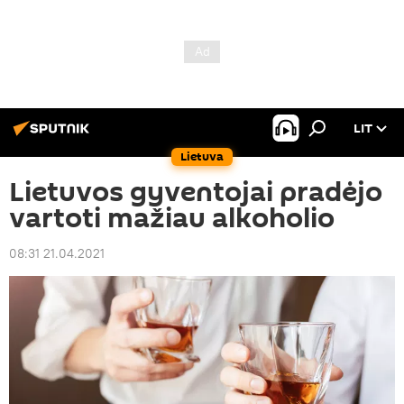
LIT
Lietuva
Lietuvos gyventojai pradėjo
vartoti mažiau alkoholio
08:31 21.04.2021