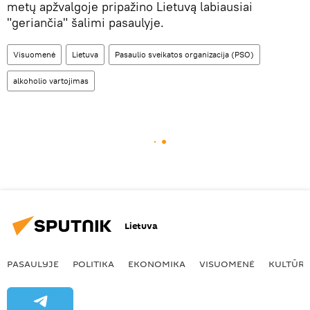
metų apžvalgoje pripažino Lietuvą labiausiai
"geriančia" šalimi pasaulyje.
Visuomenė
Lietuva
Pasaulio sveikatos organizacija (PSO)
alkoholio vartojimas
Lietuva
PASAULYJE
POLITIKA
EKONOMIKA
VISUOMENĖ
KULTŪR