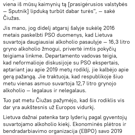
viena iš mūsų kaimynių tą [prasigėrusios valstybės
— Sputnik] lipduką turbūt dabar turės", — sakė
Čiužas.
Jis mano, jog didelį atgarsį šalyje sukėlę 2016
metais paskelbti PSO duomenys, kad Lietuva
suvartoja daugiausiai alkoholio pasaulyje — 16,3 litro
gryno alkoholio žmogui, privertė imtis pokyčių
teigiama linkme. Departamento vadovas teigia,
kad neformalioje diskusijoje su PSO ekspertais,
aptariant jau apie 2019 metų rodiklį, jie kalbėjo apie
gerą pažangą. Jie traktuoja, kad respublikoje šiuo
metu vienas asmuo suvartoja 12,7 litro grynojo
alkoholio — legalaus ir nelegalaus.
Tuo pat metu Čiužas pažymėjo, kad šis rodiklis vis
dar yra aukštesnis už Europos vidurkį.
Lietuva dažnai patenka tarp lyderių pagal gyventojų
suvartojamo alkoholio kiekį. Ekonominės plėtros ir
bendradarbiavimo organizacija (EBPO) savo 2019