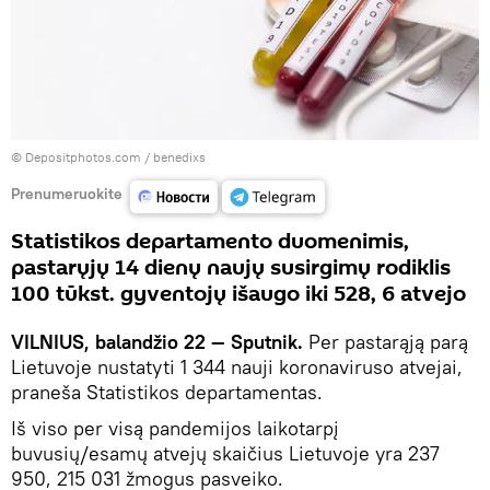
© Depositphotos.com / benedixs
Prenumeruokite
Statistikos departamento duomenimis,
pastarųjų 14 dienų naujų susirgimų rodiklis
100 tūkst. gyventojų išaugo iki 528, 6 atvejo
VILNIUS, balandžio 22 — Sputnik.
Per pastarąją parą
Lietuvoje nustatyti 1 344 nauji koronaviruso atvejai,
praneša Statistikos departamentas.
Iš viso per visą pandemijos laikotarpį
buvusių/esamų atvejų skaičius Lietuvoje yra 237
950, 215 031 žmogus pasveiko.