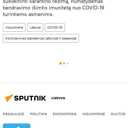
sušvelninti karantino režimą, numatydamas
bendravimo išimtis imunitetą nuo COVID-19
turintiems asmenims.
Visuomenė
Lietuva
COVID-19
Koronaviruso pandemija Lietuvoje ir pasaulyje
Lietuva
PASAULYJE
POLITIKA
EKONOMIKA
VISUOMENĖ
KULTŪR