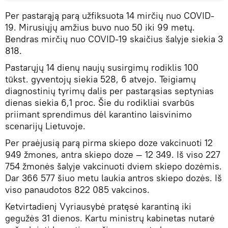
Per pastarąją parą užfiksuota 14 mirčių nuo COVID-
19. Mirusiųjų amžius buvo nuo 50 iki 99 metų.
Bendras mirčių nuo COVID-19 skaičius šalyje siekia 3
818.
Pastarųjų 14 dienų naujų susirgimų rodiklis 100
tūkst. gyventojų siekia 528, 6 atvejo. Teigiamų
diagnostinių tyrimų dalis per pastarąsias septynias
dienas siekia 6,1 proc. Šie du rodikliai svarbūs
priimant sprendimus dėl karantino laisvinimo
scenarijų Lietuvoje.
Per praėjusią parą pirma skiepo doze vakcinuoti 12
949 žmones, antra skiepo doze — 12 349. Iš viso 227
754 žmonės šalyje vakcinuoti dviem skiepo dozėmis.
Dar 366 577 šiuo metu laukia antros skiepo dozės. Iš
viso panaudotos 822 085 vakcinos.
Ketvirtadienį Vyriausybė pratęsė karantiną iki
gegužės 31 dienos. Kartu ministrų kabinetas nutarė