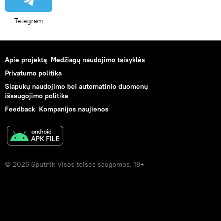
Telegram
Apie projektą
Medžiagų naudojimo taisyklės
Privatumo politika
Slapukų naudojimo bei automatinio duomenų
išsaugojimo politika
Feedback
Kompanijos naujienos
© 2026 Sputnik Visos teisės saugomos. 18+