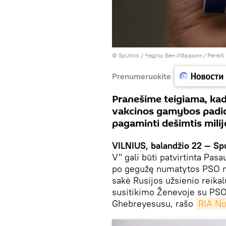
© Sputnik / Чедлы Бен Ибрахим
/
Pereiti
Prenumeruokite
Pranešime teigiama, kad
vakcinos gamybos padid
pagaminti dešimtis mili
VILNIUS, balandžio 22 — Sp
V" gali būti patvirtinta Pasa
po gegužę numatytos PSO mi
sakė Rusijos užsienio reika
susitikimo Ženevoje su PSO
Ghebreyesusu, rašo
RIA No