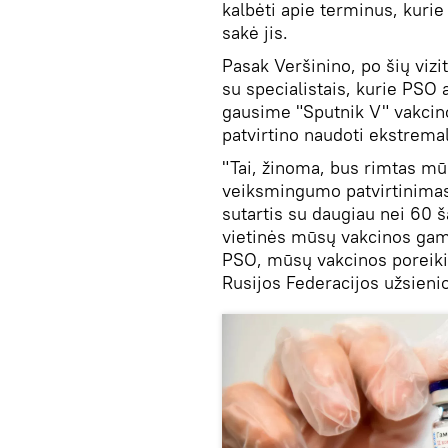
kalbėti apie terminus, kuri
sakė jis.
Pasak Veršinino, po šių vi
su specialistais, kurie PSO 
gausime "Sputnik V" vakcino
patvirtino naudoti ekstremal
"Tai, žinoma, bus rimtas mū
veiksmingumo patvirtinimas
sutartis su daugiau nei 60 š
vietinės mūsų vakcinos gamy
PSO, mūsų vakcinos poreiki
Rusijos Federacijos užsienio