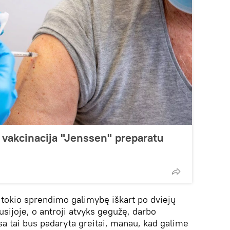
vakcinacija "Jenssen" preparatu
tokio sprendimo galimybę iškart po dviejų
Rusijoje, o antroji atvyks gegužę, darbo
isa tai bus padaryta greitai, manau, kad galime