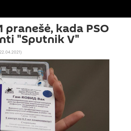
M pranešė, kada PSO
inti "Sputnik V"
 22.04.2021
)