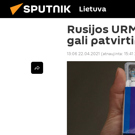
Lietuva
Rusijos UR
gali patvirt
13:06 22.04.2021
(atnaujinta:
15:41