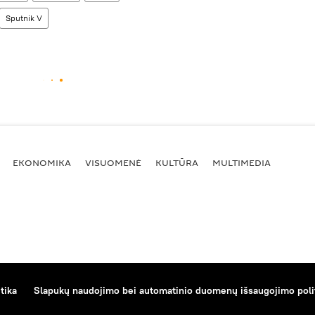
Sputnik V
EKONOMIKA
VISUOMENĖ
KULTŪRA
MULTIMEDIA
tika
Slapukų naudojimo bei automatinio duomenų išsaugojimo poli