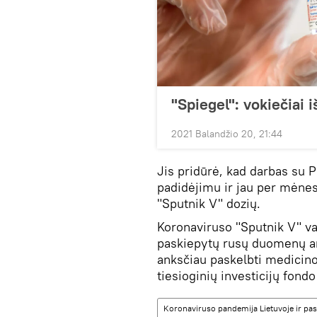
"Spiegel": vokiečiai 
2021 Balandžio 20, 21:44
Jis pridūrė, kad darbas su 
padidėjimu ir jau per mėnes
"Sputnik V" dozių.
Koronaviruso "Sputnik V" v
paskiepytų rusų duomenų ana
anksčiau paskelbti medicino
tiesioginių investicijų fon
Koronaviruso pandemija Lietuvoje ir pas