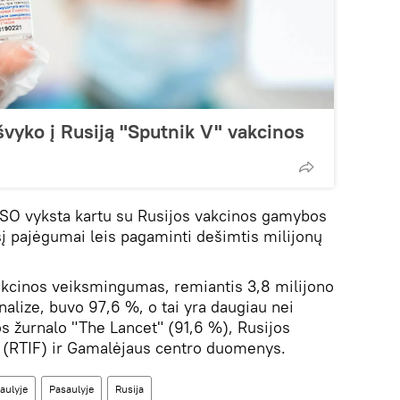
išvyko į Rusiją "Sputnik V" vakcinos
PSO vyksta kartu su Rusijos vakcinos gamybos
į pajėgumai leis pagaminti dešimtis milijonų
akcinos veiksmingumas, remiantis 3,8 milijono
lize, buvo 97,6 %, o tai yra daugiau nei
s žurnalo "The Lancet" (91,6 %), Rusijos
do (RTIF) ir Gamalėjaus centro duomenys.
aulyje
Pasaulyje
Rusija