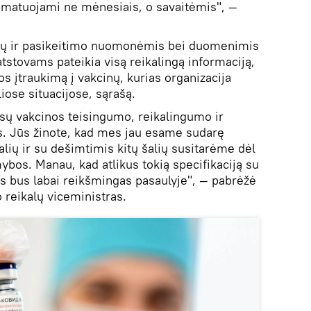
e matuojami ne mėnesiais, o savaitėmis", —
zitų ir pasikeitimo nuomonėmis bei duomenimis
atstovams pateikia visą reikalingą informaciją,
s įtraukimą į vakcinų, kurias organizacija
iose situacijose, sąrašą.
sų vakcinos teisingumo, reikalingumo ir
. Jūs žinote, kad mes jau esame sudarę
alių ir su dešimtimis kitų šalių susitarėme dėl
bos. Manau, kad atlikus tokią specifikaciją su
s bus labai reikšmingas pasaulyje", — pabrėžė
 reikalų viceministras.