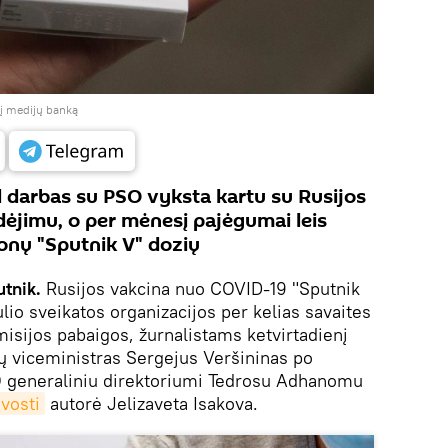
 į medijų banką
 darbas su PSO vyksta kartu su Rusijos
ėjimu, o per mėnesį pajėgumai leis
jonų "Sputnik V" dozių
utnik.
Rusijos vakcina nuo COVID-19 "Sputnik
ulio sveikatos organizacijos per kelias savaites
sijos pabaigos, žurnalistams ketvirtadienį
lų viceministras Sergejus Veršininas po
 generaliniu direktoriumi Tedrosu Adhanomu
vosti
autorė Jelizaveta Isakova.