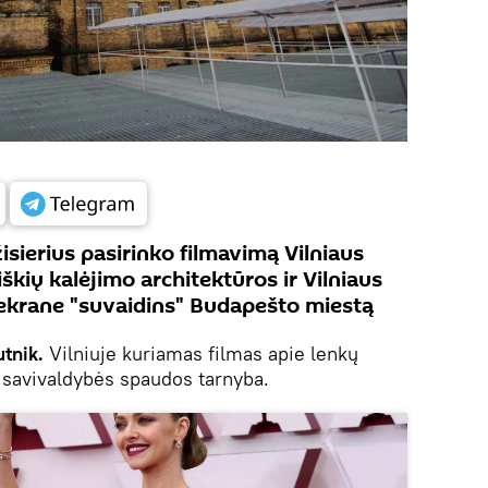
sierius pasirinko filmavimą Vilniaus
škių kalėjimo architektūros ir Vilniaus
 ekrane "suvaidins" Budapešto miestą
tnik.
Vilniuje kuriamas filmas apie lenkų
 savivaldybės spaudos tarnyba.