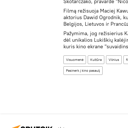
Skotarczako, pravarde "Nicos
Filmą režisuoja Maciej Kawu
aktorius Dawid Ogrodnik, ku
Belgijos, Lietuvos ir Prancū
Pažymima, jog režisierius K
dėl unikalios Lukiškių kalėj
kuris kino ekrane "suvaidin
Visuomenė
Kultūra
Vilnius
f
Pasinerk į kino pasaulį