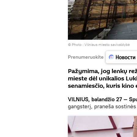
© Photo :
Vilniaus miesto savivaldybė
Prenumeruokite
Pažymima, jog lenkų reži
mieste dėl unikalios Luki
senamiesčio, kuris kino
VILNIUS, balandžio 27 — Spu
gangsterį, praneša sostinės