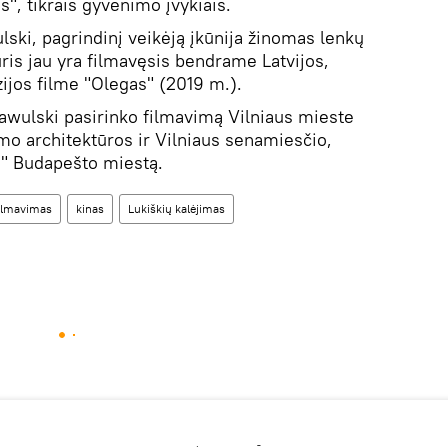
", tikrais gyvenimo įvykiais.
lski, pagrindinį veikėją įkūnija žinomas lenkų
ris jau yra filmavęsis bendrame Latvijos,
zijos filme "Olegas" (2019 m.).
awulski pasirinko filmavimą Vilniaus mieste
imo architektūros ir Vilniaus senamiesčio,
s" Budapešto miestą.
ilmavimas
kinas
Lukiškių kalėjimas