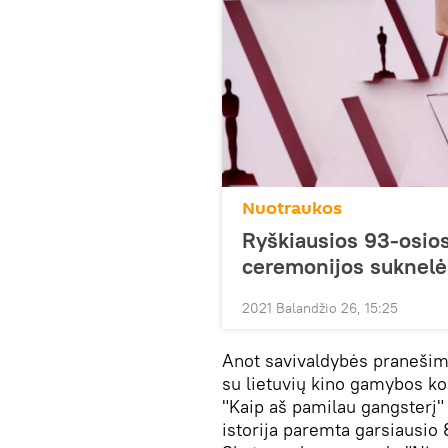
Nuotraukos
Ryškiausios 93-osio
ceremonijos suknelė
2021 Balandžio 26, 15:25
Anot savivaldybės pranešimo
su lietuvių kino gamybos kom
"Kaip aš pamilau gangsterį" 
istorija paremta garsiausi