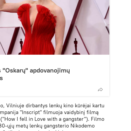
s "Oskarų" apdovanojimų
s
, Vilniuje dirbantys lenkų kino kūrėjai kartu
panija "Inscript" filmuoja vaidybinį filmą
("How I fell in Love with a gangster"). Filmo
o 80-ųjų metų lenkų gangsterio Nikodemo