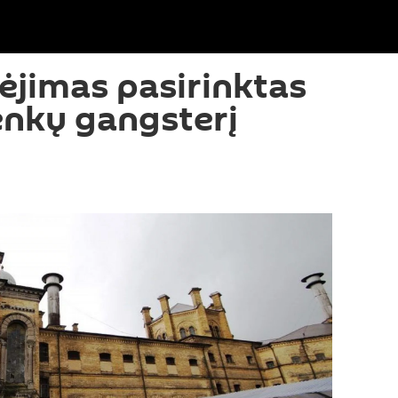
lėjimas pasirinktas
lenkų gangsterį