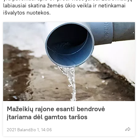
labiausiai skatina žemės ūkio veikla ir netinkamai
išvalytos nuotekos.
Mažeikių rajone esanti bendrovė
įtariama dėl gamtos taršos
2021 Balandžio 1, 14:06