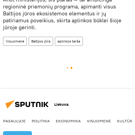
regioninė priemonių programa, apimanti visus
Baltijos jūros ekosistemos elementus ir jų
patiriamus poveikius, skirta aplinkos būklei šioje
jūroje gerinti.
Visuomenė
Baltijos jūra
aplinkos tarša
Lietuva
PASAULYJE
POLITIKA
EKONOMIKA
VISUOMENĖ
KULTŪR