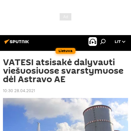
LIT
Lietuva
VATESI atsisakė dalyvauti
viešuosiuose svarstymuose
dėl Astravo AE
10:30 28.04.2021