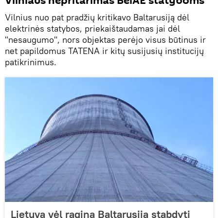
Vilniaus nepritarimas BelAE statyboms
Vilnius nuo pat pradžių kritikavo Baltarusiją dėl
elektrinės statybos, priekaištaudamas jai dėl
"nesaugumo", nors objektas perėjo visus būtinus ir
net papildomus TATENA ir kitų susijusių institucijų
patikrinimus.
Lietuva vėl ragina Baltarusiją stabdyti