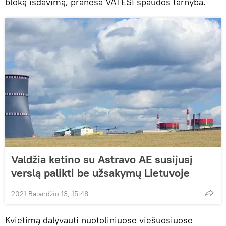
bloką išdavimą, praneša VATESI spaudos tarnyba.
Valdžia ketino su Astravo AE susijusį
verslą palikti be užsakymų Lietuvoje
2021 Balandžio 13, 15:48
Kvietimą dalyvauti nuotoliniuose viešuosiuose