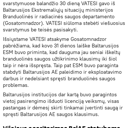
svarstymuose balandžio 30 dieną VATESI gavo iš
Baltarusijos Ekstremaliųjų situacijų ministerijos
Branduolinės ir radiacinės saugos departamento
(Gosatomnadzor). VATESI siūloma stebėti viešuosius
svarstymus be teisės pasisakyti.
Išsiųstame VATESI atsakyme Gosatomnadzor
pabrėžiama, kad kovo 31 dienos laiške Baltarusijos
ESM buvo priminta, kad dauguma jau seniai iškeltų
branduolinės saugos užtikrinimo klausimų iki šiol
taip ir nėra išspręsta. Taip pat ESM buvo paraginta
stabdyti Baltarusijos AE paleidimo ir eksploatavimo
darbus ir nedelsiant spręsti branduolinės saugos
problemas.
Baltarusijos institucijos dar kartą buvo paragintos
vietoj pasirengimo išduoti licenciją veiksmų, visas
pastangas ir dėmesį skirti tinkamai įvertinti saugą ir
spręsti Baltarusijos AE saugos klausimus.