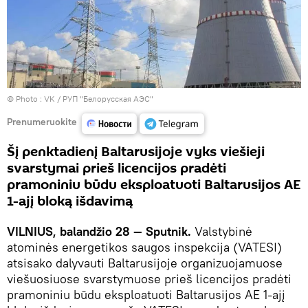
© Photo :
VK / РУП "Белорусская АЭС"
Prenumeruokite
Šį penktadienį Baltarusijoje vyks viešieji
svarstymai prieš licencijos pradėti
pramoniniu būdu eksploatuoti Baltarusijos AE
1-ajį bloką išdavimą
VILNIUS, balandžio 28 — Sputnik.
Valstybinė
atominės energetikos saugos inspekcija (VATESI)
atsisako dalyvauti Baltarusijoje organizuojamuose
viešuosiuose svarstymuose prieš licencijos pradėti
pramoniniu būdu eksploatuoti Baltarusijos AE 1-ajį