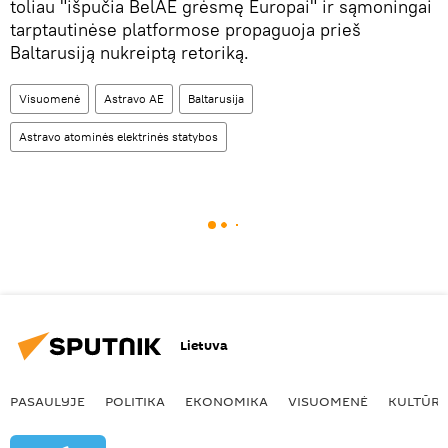
toliau "išpučia BelAE grėsmę Europai" ir sąmoningai
tarptautinėse platformose propaguoja prieš
Baltarusiją nukreiptą retoriką.
Visuomenė
Astravo AE
Baltarusija
Astravo atominės elektrinės statybos
Lietuva
PASAULYJE
POLITIKA
EKONOMIKA
VISUOMENĖ
KULTŪR