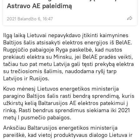
Astravo AE paleidimą
2021 Balandžio 6, 16:47
Ilgą laiką Lietuvai nepavykdavo įtikinti kaimynines
Baltijos šalis atsisakyti elektros energijos iš BelAE.
Rugpjūčio pabaigoje Ryga paskelbė, kad nustos
prekiauti elektra su Minsku, jei BelAE pradės veikti,
tačiau tuo pat metu Latvija gali tęsti prekybą elektra
su trečiosiomis šalimis, naudodama ryšį tarp
Latvijos ir Rusijos.
Kovo mėnesį Lietuvos energetikos ministerija
paragino Baltijos šalis rasti bendrą sprendimą, kuris
užkirstų kelią Baltarusijos AE elektros patekimui į
rinką. Rasti bendrus sprendimus siekiama iki 2021
metų I pusmečio pabaigos.
Anksčiau Baltarusijos energetikos ministerija
pareiškė, kad vietoj produktyvaus dialogo Lietuva ir