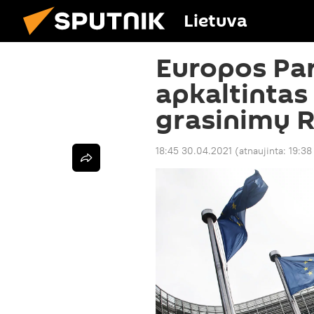
Lietuva
Europos Pa
apkaltintas
grasinimų R
18:45 30.04.2021
(atnaujinta:
19:38