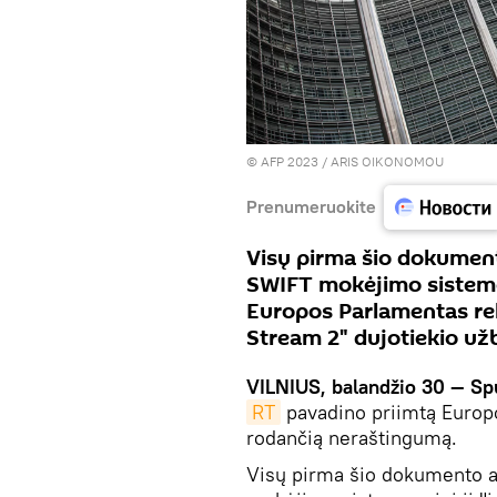
© AFP 2023 / ARIS OIKONOMOU
Prenumeruokite
Visų pirma šio dokumento
SWIFT mokėjimo sistemos, 
Europos Parlamentas re
Stream 2" dujotiekio už
VILNIUS, balandžio 30 — Sp
RT
pavadino priimtą Europo
rodančią neraštingumą.
Visų pirma šio dokumento au