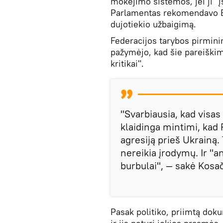
mokėjimo sistemos, jei ji "į
Parlamentas rekomendavo E
dujotiekio užbaigimą.
Federacijos tarybos pirmin
pažymėjo, kad šie pareiškima
kritikai".
"Svarbiausia, kad visa
klaidinga mintimi, kad 
agresiją prieš Ukrainą. 
nereikia įrodymų. Ir "a
burbulai", — sakė Kosa
Pasak politiko, priimtą doku