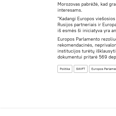
Morozovas pabrėžė, kad gra
interesams.
"Kadangi Europos viešosios 
Rusijos partneriais ir Europ
iš esmės ši iniciatyva yra an
Europos Parlamento rezoliuc
rekomendacinės, neprivalom
institucijos turėtų išklaus
dokumentui pritarė 569 deput
Politika
SWIFT
Europos Parlame