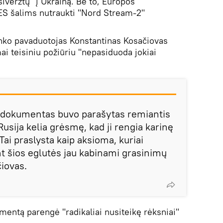
siveržtų" į Ukrainą. Be to, Europos
S šalims nutraukti "Nord Stream-2"
inko pavaduotojas Konstantinas Kosačiovas
i teisiniu požiūriu "nepasiduoda jokiai
s dokumentas buvo parašytas remiantis
Rusija kelia grėsmę, kad ji rengia karinę
Tai praslysta kaip aksioma, kuriai
nt šios eglutės jau kabinami grasinimų
čiovas.
mentą parengė "radikaliai nusiteikę rėksniai"