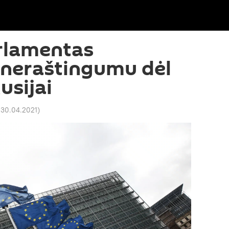
rlamentas
 neraštingumu dėl
usijai
 30.04.2021
)