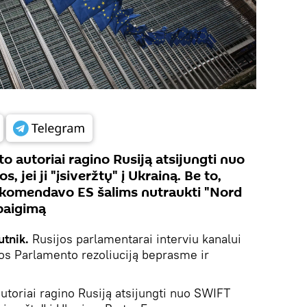
 autoriai ragino Rusiją atsijungti nuo
jei ji "įsiveržtų" į Ukrainą. Be to,
komendavo ES šalims nutraukti "Nord
baigimą
utnik.
Rusijos parlamentarai interviu kanalui
s Parlamento rezoliuciją beprasme ir
toriai ragino Rusiją atsijungti nuo SWIFT