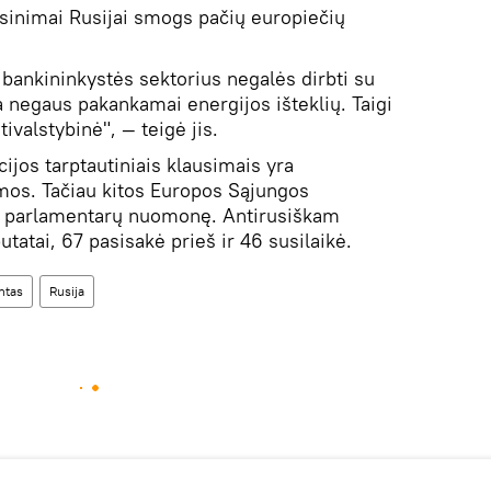
sinimai Rusijai smogs pačių europiečių
bankininkystės sektorius negalės dirbti su
a negaus pakankamai energijos išteklių. Taigi
tivalstybinė", — teigė jis.
ijos tarptautiniais klausimais yra
os. Tačiau kitos Europos Sąjungos
yti parlamentarų nuomonę. Antirusiškam
atai, 67 pasisakė prieš ir 46 susilaikė.
ntas
Rusija