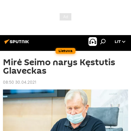
LIT
Lietuva
Mirė Seimo narys Kęstutis
Glaveckas
08:50 30.04.2021