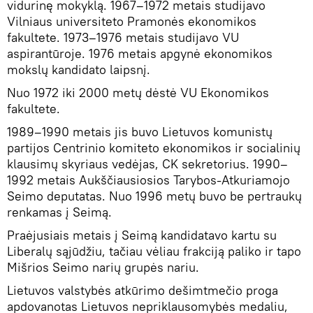
vidurinę mokyklą. 1967–1972 metais studijavo
Vilniaus universiteto Pramonės ekonomikos
fakultete. 1973–1976 metais studijavo VU
aspirantūroje. 1976 metais apgynė ekonomikos
mokslų kandidato laipsnį.
Nuo 1972 iki 2000 metų dėstė VU Ekonomikos
fakultete.
1989–1990 metais jis buvo Lietuvos komunistų
partijos Centrinio komiteto ekonomikos ir socialinių
klausimų skyriaus vedėjas, CK sekretorius. 1990–
1992 metais Aukščiausiosios Tarybos-Atkuriamojo
Seimo deputatas. Nuo 1996 metų buvo be pertraukų
renkamas į Seimą.
Praėjusiais metais į Seimą kandidatavo kartu su
Liberalų sąjūdžiu, tačiau vėliau frakciją paliko ir tapo
Mišrios Seimo narių grupės nariu.
Lietuvos valstybės atkūrimo dešimtmečio proga
apdovanotas Lietuvos nepriklausomybės medaliu,