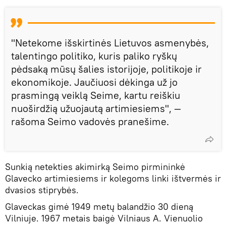
"Netekome išskirtinės Lietuvos asmenybės,
talentingo politiko, kuris paliko ryškų
pėdsaką mūsų šalies istorijoje, politikoje ir
ekonomikoje. Jaučiuosi dėkinga už jo
prasmingą veiklą Seime, kartu reiškiu
nuoširdžią užuojautą artimiesiems", —
rašoma Seimo vadovės pranešime.
Sunkią netekties akimirką Seimo pirmininkė
Glavecko artimiesiems ir kolegoms linki ištvermės ir
dvasios stiprybės.
Glaveckas gimė 1949 metų balandžio 30 dieną
Vilniuje. 1967 metais baigė Vilniaus A. Vienuolio