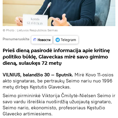
© Photo :
Lietuvos Respublikos Seimas
Prenumeruokite
Prieš dieną pasirodė informacija apie kritinę
politiko būklę, Glaveckas mirė savo gimimo
dieną, sulaukęs 72 metų
VILNIUS, balandžio 30 — Sputnik.
Mirė Kovo 11-osios
akto signataras, be pertraukų Seimo nariu nuo 1996
metų dirbęs Kęstutis Glaveckas.
Seimo pirmininkė Viktorija Čmilytė-Nielsen Seimo ir
savo vardu išreiškia nuoširdžią užuojautą signataro,
Seimo nario, ekonomisto, profesoriaus Kęstučio
Glavecko artimiesiems.