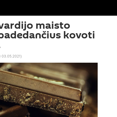
įvardijo maisto
padedančius kovoti
a
8 03.05.2021
)