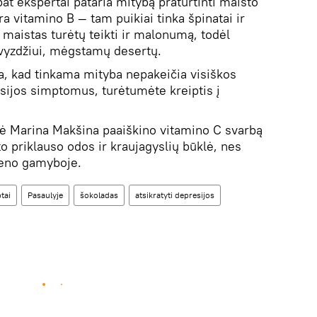
pat ekspertai pataria mitybą praturtinti maisto
ra vitamino B — tam puikiai tinka špinatai ir
 maistas turėtų teikti ir malonumą, todėl
avyzdžiui, mėgstamų desertų.
a, kad tinkama mityba nepakeičia visiškos
esijos simptomus, turėtumėte kreiptis į
tė Marina Makšina paaiškino vitamino C svarbą
o priklauso odos ir kraujagyslių būklė, nes
geno gamyboje.
tai
Pasaulyje
šokoladas
atsikratyti depresijos