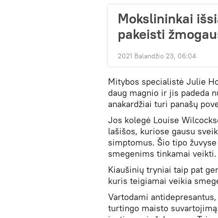
Mokslininkai išsi
pakeisti žmoga
2021 Balandžio 23, 06:04
Mitybos specialistė Julie H
daug magnio ir jis padeda n
anakardžiai turi panašų pove
Jos kolegė Louise Wilcocks
lašišos, kuriose gausu sveik
simptomus. Šio tipo žuvyse
smegenims tinkamai veikti.
Kiaušinių tryniai taip pat g
kuris teigiamai veikia smeg
Vartodami antidepresantus,
turtingo maisto suvartojimą