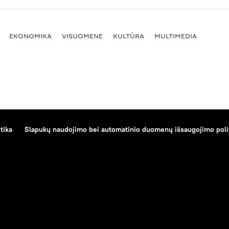
EKONOMIKA
VISUOMENĖ
KULTŪRA
MULTIMEDIA
tika
Slapukų naudojimo bei automatinio duomenų išsaugojimo poli