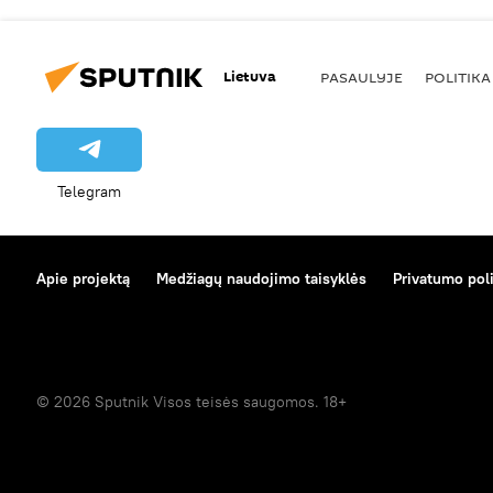
Lietuva
PASAULYJE
POLITIKA
Telegram
Apie projektą
Medžiagų naudojimo taisyklės
Privatumo poli
© 2026 Sputnik Visos teisės saugomos. 18+