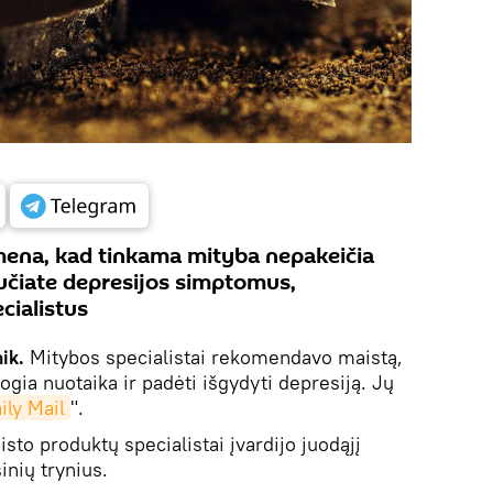
imena, kad tinkama mityba nepakeičia
jaučiate depresijos simptomus,
cialistus
nik.
Mitybos specialistai rekomendavo maistą,
logia nuotaika ir padėti išgydyti depresiją. Jų
ily Mail
".
sto produktų specialistai įvardijo juodąjį
šinių trynius.