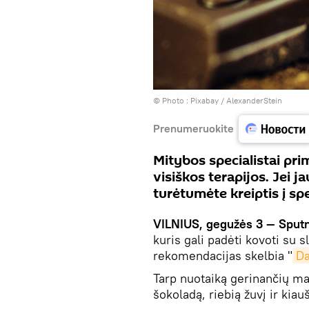
© Photo :
Рixabay / AlexanderStein
Prenumeruokite
Mitybos specialistai pr
visiškos terapijos. Jei 
turėtumėte kreiptis į spe
VILNIUS, gegužės 3 — Sput
kuris gali padėti kovoti su s
rekomendacijas skelbia "
Da
Tarp nuotaiką gerinančių mai
šokoladą, riebią žuvį ir kiau