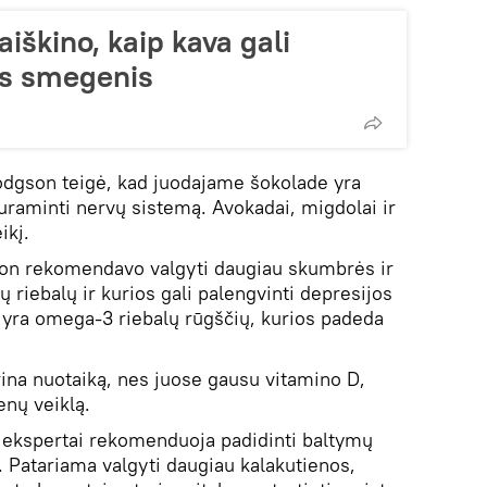
aiškino, kaip kava gali
us smegenis
odgson teigė, kad juodajame šokolade yra
uraminti nervų sistemą. Avokadai, migdolai ir
ikį.
on rekomendavo valgyti daugiau skumbrės ir
ų riebalų ir kurios gali palengvinti depresijos
 yra omega-3 riebalų rūgščių, kurios padeda
erina nuotaiką, nes juose gausu vitamino D,
enų veiklą.
 ekspertai rekomenduoja padidinti baltymų
. Patariama valgyti daugiau kalakutienos,