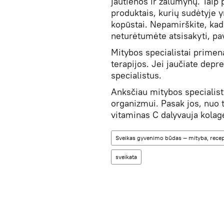
jautienos ir žalumynų. Taip 
produktais, kurių sudėtyje y
kopūstai. Nepamirškite, kad
neturėtumėte atsisakyti, p
Mitybos specialistai primen
terapijos. Jei jaučiate depr
specialistus.
Anksčiau mitybos specialis
organizmui. Pasak jos, nuo t
vitaminas C dalyvauja kola
Sveikas gyvenimo būdas — mityba, recep
sveikata