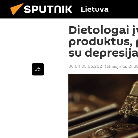
Lietuva
Dietologai 
produktus, 
su depresij
06:04 03.05.2021
(atnaujinta:
21:3