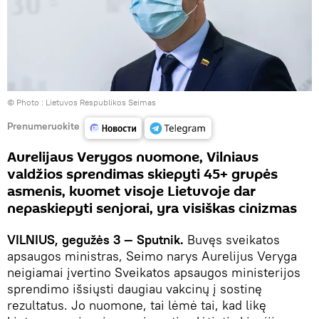
© Photo :
Lietuvos Respublikos Seimas
Prenumeruokite
Aurelijaus Verygos nuomone, Vilniaus
valdžios sprendimas skiepyti 45+ grupės
asmenis, kuomet visoje Lietuvoje dar
nepaskiepyti senjorai, yra visiškas cinizmas
VILNIUS, gegužės 3 — Sputnik.
Buvęs sveikatos
apsaugos ministras, Seimo narys Aurelijus Veryga
neigiamai įvertino Sveikatos apsaugos ministerijos
sprendimo išsiųsti daugiau vakcinų į sostinę
rezultatus. Jo nuomone, tai lėmė tai, kad likę