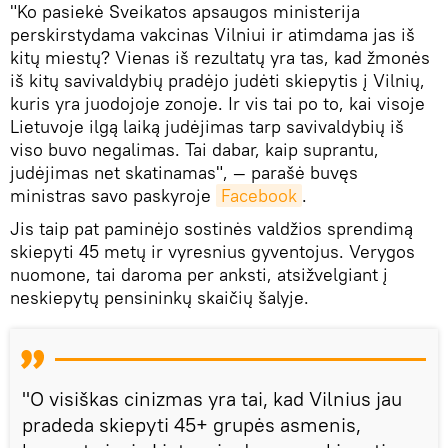
"Ko pasiekė Sveikatos apsaugos ministerija
perskirstydama vakcinas Vilniui ir atimdama jas iš
kitų miestų? Vienas iš rezultatų yra tas, kad žmonės
iš kitų savivaldybių pradėjo judėti skiepytis į Vilnių,
kuris yra juodojoje zonoje. Ir vis tai po to, kai visoje
Lietuvoje ilgą laiką judėjimas tarp savivaldybių iš
viso buvo negalimas. Tai dabar, kaip suprantu,
judėjimas net skatinamas", — parašė buvęs
ministras savo paskyroje
Facebook
.
Jis taip pat paminėjo sostinės valdžios sprendimą
skiepyti 45 metų ir vyresnius gyventojus. Verygos
nuomone, tai daroma per anksti, atsižvelgiant į
neskiepytų pensininkų skaičių šalyje.
"O visiškas cinizmas yra tai, kad Vilnius jau
pradeda skiepyti 45+ grupės asmenis,