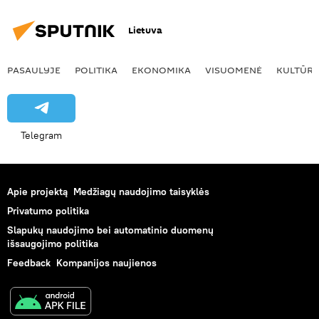
Lietuva
PASAULYJE
POLITIKA
EKONOMIKA
VISUOMENĖ
KULTŪR
Telegram
Apie projektą
Medžiagų naudojimo taisyklės
Privatumo politika
Slapukų naudojimo bei automatinio duomenų
išsaugojimo politika
Feedback
Kompanijos naujienos