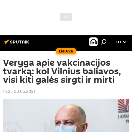
LIT
Lietuva
Veryga apie vakcinacijos
tvarką: kol Vilnius baliavos,
visi kiti galės sirgti ir mirti
16:25 03.05.2021