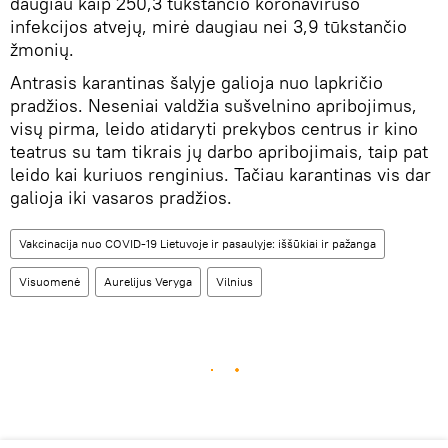
daugiau kaip 250,3 tūkstančio koronaviruso
infekcijos atvejų, mirė daugiau nei 3,9 tūkstančio
žmonių.
Antrasis karantinas šalyje galioja nuo lapkričio
pradžios. Neseniai valdžia sušvelnino apribojimus,
visų pirma, leido atidaryti prekybos centrus ir kino
teatrus su tam tikrais jų darbo apribojimais, taip pat
leido kai kuriuos renginius. Tačiau karantinas vis dar
galioja iki vasaros pradžios.
Vakcinacija nuo COVID-19 Lietuvoje ir pasaulyje: iššūkiai ir pažanga
Visuomenė
Aurelijus Veryga
Vilnius