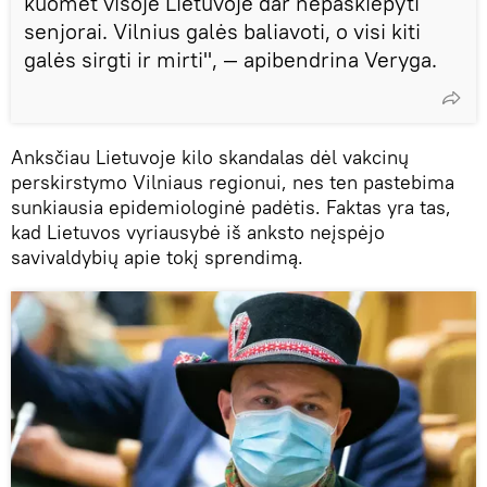
kuomet visoje Lietuvoje dar nepaskiepyti
senjorai. Vilnius galės baliavoti, o visi kiti
galės sirgti ir mirti", — apibendrina Veryga.
Anksčiau Lietuvoje kilo skandalas dėl vakcinų
perskirstymo Vilniaus regionui, nes ten pastebima
sunkiausia epidemiologinė padėtis. Faktas yra tas,
kad Lietuvos vyriausybė iš anksto neįspėjo
savivaldybių apie tokį sprendimą.