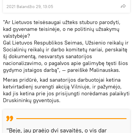
2021 Balandžio 29, 13:05
"Ar Lietuvos teisėsaugai užteks stuburo parodyti,
kad gyvename teisinėje, o ne politinių užsakymų
valstybėje?
Gal Lietuvos Respublikos Seimas, Užsienio reikalų ir
Socialinių reikalų ir darbo komitetų nariai, perskaitę
šį dokumentą, nesvarstys sanatorijos
nacionalizavimo, o pagalvos apie galimybę tęsti šios
gydymo įstaigos darbą", — pareiškė Malinauskas.
Meras pridūrė, kad sanatorijos darbuotojai ketina
ketvirtadienį surengti akciją Vilniuje, ir pažymėjo,
kad jis ketina prie jos prisijungti norėdamas palaikyti
Druskininkų gyventojus.
"Beje, jau praėjo dvi savaitės, o vis dar