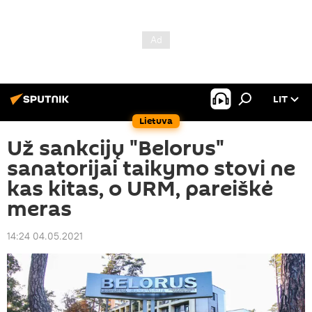
LIT
Lietuva
Už sankcijų "Belorus"
sanatorijai taikymo stovi ne
kas kitas, o URM, pareiškė
meras
14:24 04.05.2021