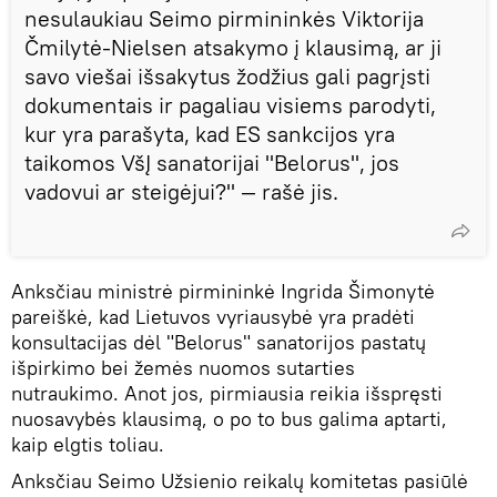
nesulaukiau Seimo pirmininkės Viktorija
Čmilytė-Nielsen atsakymo į klausimą, ar ji
savo viešai išsakytus žodžius gali pagrįsti
dokumentais ir pagaliau visiems parodyti,
kur yra parašyta, kad ES sankcijos yra
taikomos VšĮ sanatorijai "Belorus", jos
vadovui ar steigėjui?" — rašė jis.
Anksčiau ministrė pirmininkė Ingrida Šimonytė
pareiškė, kad Lietuvos vyriausybė yra pradėti
konsultacijas dėl "Belorus" sanatorijos pastatų
išpirkimo bei žemės nuomos sutarties
nutraukimo. Anot jos, pirmiausia reikia išspręsti
nuosavybės klausimą, o po to bus galima aptarti,
kaip elgtis toliau.
Anksčiau Seimo Užsienio reikalų komitetas pasiūlė