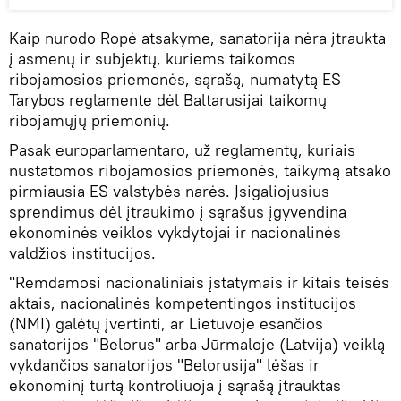
Kaip nurodo Ropė atsakyme, sanatorija nėra įtraukta
į asmenų ir subjektų, kuriems taikomos
ribojamosios priemonės, sąrašą, numatytą ES
Tarybos reglamente dėl Baltarusijai taikomų
ribojamųjų priemonių.
Pasak europarlamentaro, už reglamentų, kuriais
nustatomos ribojamosios priemonės, taikymą atsako
pirmiausia ES valstybės narės. Įsigaliojusius
sprendimus dėl įtraukimo į sąrašus įgyvendina
ekonominės veiklos vykdytojai ir nacionalinės
valdžios institucijos.
"Remdamosi nacionaliniais įstatymais ir kitais teisės
aktais, nacionalinės kompetentingos institucijos
(NMI) galėtų įvertinti, ar Lietuvoje esančios
sanatorijos "Belorus" arba Jūrmaloje (Latvija) veiklą
vykdančios sanatorijos "Belorusija" lėšas ir
ekonominį turtą kontroliuoja į sąrašą įtrauktas