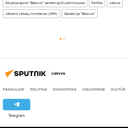
Situacija aplink "Belorus" sanatoriją Druskininkuose
Politika
Lietuva
Užsienio reikalų ministerija (URM)
Sanatorija "Belorus"
Lietuva
PASAULYJE
POLITIKA
EKONOMIKA
VISUOMENĖ
KULTŪR
Telegram