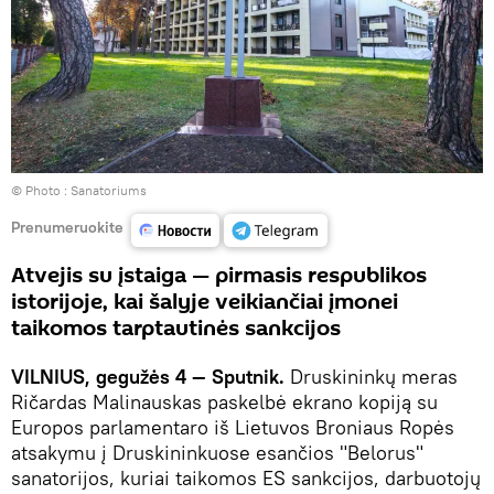
© Photo :
Sanatoriums
Prenumeruokite
Atvejis su įstaiga — pirmasis respublikos
istorijoje, kai šalyje veikiančiai įmonei
taikomos tarptautinės sankcijos
VILNIUS, gegužės 4 — Sputnik.
Druskininkų meras
Ričardas Malinauskas paskelbė ekrano kopiją su
Europos parlamentaro iš Lietuvos Broniaus Ropės
atsakymu į Druskininkuose esančios "Belorus"
sanatorijos, kuriai taikomos ES sankcijos, darbuotojų