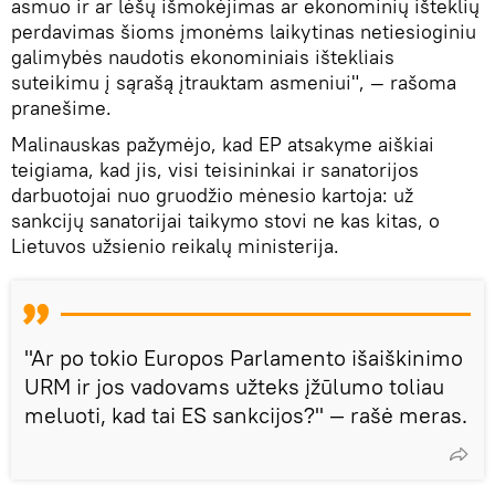
asmuo ir ar lėšų išmokėjimas ar ekonominių išteklių
perdavimas šioms įmonėms laikytinas netiesioginiu
galimybės naudotis ekonominiais ištekliais
suteikimu į sąrašą įtrauktam asmeniui", — rašoma
pranešime.
Malinauskas pažymėjo, kad EP atsakyme aiškiai
teigiama, kad jis, visi teisininkai ir sanatorijos
darbuotojai nuo gruodžio mėnesio kartoja: už
sankcijų sanatorijai taikymo stovi ne kas kitas, o
Lietuvos užsienio reikalų ministerija.
"Ar po tokio Europos Parlamento išaiškinimo
URM ir jos vadovams užteks įžūlumo toliau
meluoti, kad tai ES sankcijos?" — rašė meras.