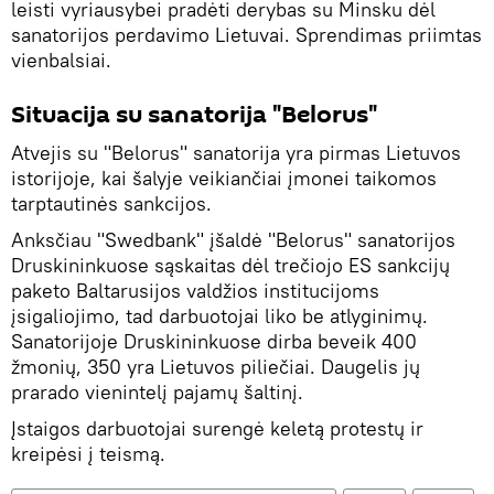
leisti vyriausybei pradėti derybas su Minsku dėl
sanatorijos perdavimo Lietuvai. Sprendimas priimtas
vienbalsiai.
Situacija su sanatorija "Belorus"
Atvejis su "Belorus" sanatorija yra pirmas Lietuvos
istorijoje, kai šalyje veikiančiai įmonei taikomos
tarptautinės sankcijos.
Anksčiau "Swedbank" įšaldė "Belorus" sanatorijos
Druskininkuose sąskaitas dėl trečiojo ES sankcijų
paketo Baltarusijos valdžios institucijoms
įsigaliojimo, tad darbuotojai liko be atlyginimų.
Sanatorijoje Druskininkuose dirba beveik 400
žmonių, 350 yra Lietuvos piliečiai. Daugelis jų
prarado vienintelį pajamų šaltinį.
Įstaigos darbuotojai surengė keletą protestų ir
kreipėsi į teismą.