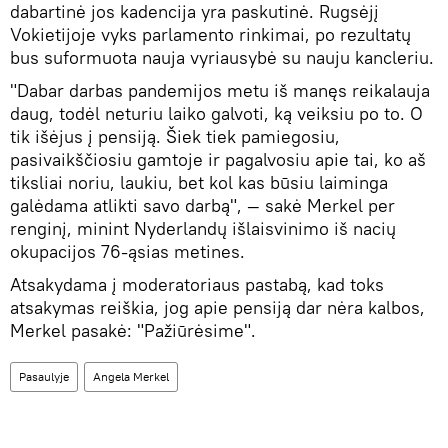
dabartinė jos kadencija yra paskutinė. Rugsėjį
Vokietijoje vyks parlamento rinkimai, po rezultatų
bus suformuota nauja vyriausybė su nauju kancleriu.
"Dabar darbas pandemijos metu iš manęs reikalauja
daug, todėl neturiu laiko galvoti, ką veiksiu po to. O
tik išėjus į pensiją. Šiek tiek pamiegosiu,
pasivaikščiosiu gamtoje ir pagalvosiu apie tai, ko aš
tiksliai noriu, laukiu, bet kol kas būsiu laiminga
galėdama atlikti savo darbą", — sakė Merkel per
renginį, minint Nyderlandų išlaisvinimo iš nacių
okupacijos 76-ąsias metines.
Atsakydama į moderatoriaus pastabą, kad toks
atsakymas reiškia, jog apie pensiją dar nėra kalbos,
Merkel pasakė: "Pažiūrėsime".
Pasaulyje
Angela Merkel