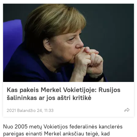
Kas pakeis Merkel Vokietijoje: Rusijos
šalininkas ar jos aštri kritikė
2021 Balandžio 24, 11:33
Nuo 2005 metų Vokietijos federalinės kanclerės
pareigas einanti Merkel anksčiau teigė, kad