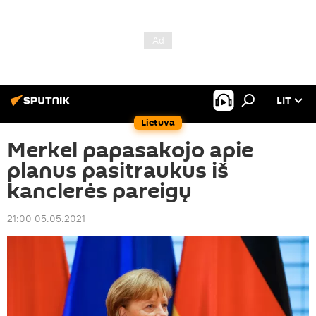
LIT
Lietuva
Merkel papasakojo apie
planus pasitraukus iš
kanclerės pareigų
21:00 05.05.2021