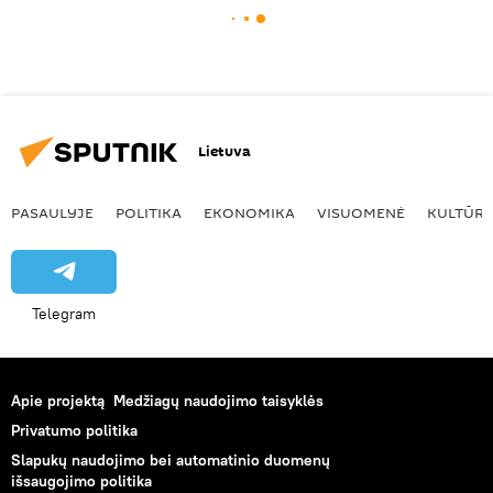
Lietuva
PASAULYJE
POLITIKA
EKONOMIKA
VISUOMENĖ
KULTŪR
Telegram
Apie projektą
Medžiagų naudojimo taisyklės
Privatumo politika
Slapukų naudojimo bei automatinio duomenų
išsaugojimo politika