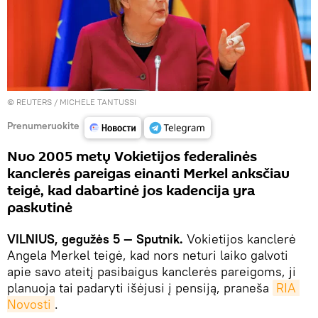
©
REUTERS
/ MICHELE TANTUSSI
Prenumeruokite
Nuo 2005 metų Vokietijos federalinės
kanclerės pareigas einanti Merkel anksčiau
teigė, kad dabartinė jos kadencija yra
paskutinė
VILNIUS, gegužės 5 — Sputnik.
Vokietijos kanclerė
Angela Merkel teigė, kad nors neturi laiko galvoti
apie savo ateitį pasibaigus kanclerės pareigoms, ji
planuoja tai padaryti išėjusi į pensiją, praneša
RIA 
Novosti
.