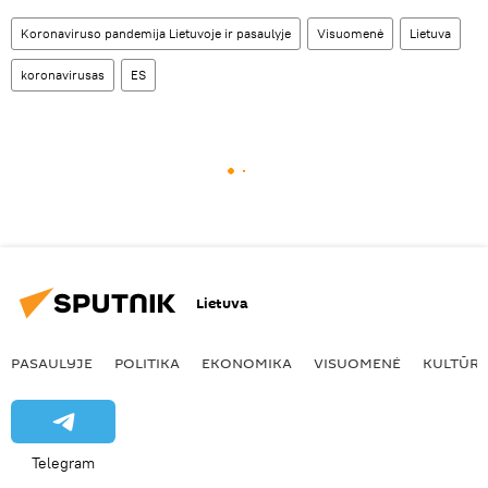
Koronaviruso pandemija Lietuvoje ir pasaulyje
Visuomenė
Lietuva
koronavirusas
ES
Lietuva
PASAULYJE
POLITIKA
EKONOMIKA
VISUOMENĖ
KULTŪR
Telegram