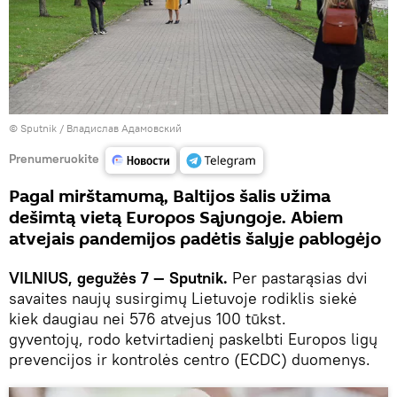
© Sputnik / Владислав Адамовский
Prenumeruokite
Pagal mirštamumą, Baltijos šalis užima
dešimtą vietą Europos Sąjungoje. Abiem
atvejais pandemijos padėtis šalyje pablogėjo
VILNIUS, gegužės 7 — Sputnik.
Per pastarąsias dvi
savaites naujų susirgimų Lietuvoje rodiklis siekė
kiek daugiau nei 576 atvejus 100 tūkst.
gyventojų, rodo ketvirtadienį paskelbti Europos ligų
prevencijos ir kontrolės centro (ECDC) duomenys.