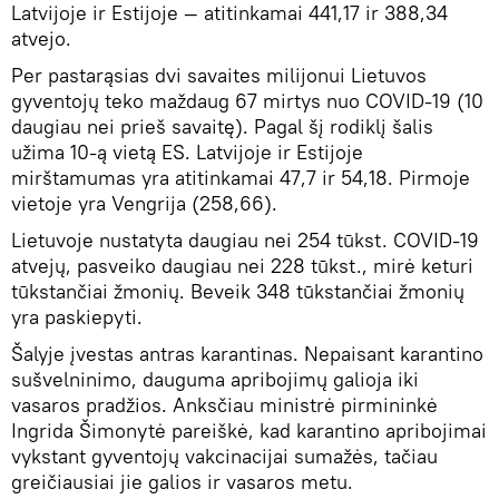
Latvijoje ir Estijoje — atitinkamai 441,17 ir 388,34
atvejo.
Per pastarąsias dvi savaites milijonui Lietuvos
gyventojų teko maždaug 67 mirtys nuo COVID-19 (10
daugiau nei prieš savaitę). Pagal šį rodiklį šalis
užima 10-ą vietą ES. Latvijoje ir Estijoje
mirštamumas yra atitinkamai 47,7 ir 54,18. Pirmoje
vietoje yra Vengrija (258,66).
Lietuvoje nustatyta daugiau nei 254 tūkst. COVID-19
atvejų, pasveiko daugiau nei 228 tūkst., mirė keturi
tūkstančiai žmonių. Beveik 348 tūkstančiai žmonių
yra paskiepyti.
Šalyje įvestas antras karantinas. Nepaisant karantino
sušvelninimo, dauguma apribojimų galioja iki
vasaros pradžios. Anksčiau ministrė pirmininkė
Ingrida Šimonytė pareiškė, kad karantino apribojimai
vykstant gyventojų vakcinacijai sumažės, tačiau
greičiausiai jie galios ir vasaros metu.