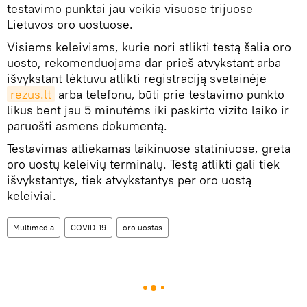
testavimo punktai jau veikia visuose trijuose
Lietuvos oro uostuose.
Visiems keleiviams, kurie nori atlikti testą šalia oro
uosto, rekomenduojama dar prieš atvykstant arba
išvykstant lėktuvu atlikti registraciją svetainėje
rezus.lt
arba telefonu, būti prie testavimo punkto
likus bent jau 5 minutėms iki paskirto vizito laiko ir
paruošti asmens dokumentą.
Testavimas atliekamas laikinuose statiniuose, greta
oro uostų keleivių terminalų. Testą atlikti gali tiek
išvykstantys, tiek atvykstantys per oro uostą
keleiviai.
Multimedia
COVID-19
oro uostas