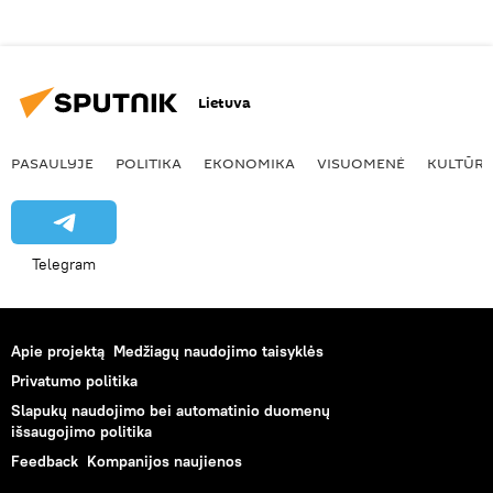
Lietuva
PASAULYJE
POLITIKA
EKONOMIKA
VISUOMENĖ
KULTŪR
Telegram
Apie projektą
Medžiagų naudojimo taisyklės
Privatumo politika
Slapukų naudojimo bei automatinio duomenų
išsaugojimo politika
Feedback
Kompanijos naujienos