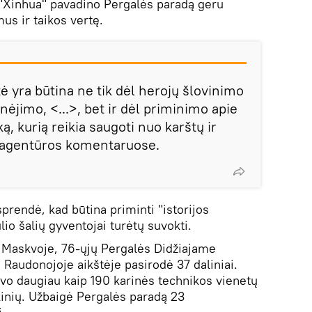
 "Xinhua" pavadino Pergalės paradą geru
us ir taikos vertę.
ė yra būtina ne tik dėl herojų šlovinimo
nėjimo, <...>, bet ir dėl priminimo apie
ą, kurią reikia saugoti nuo karštų ir
 agentūros komentaruose.
sprendė, kad būtina priminti "istorijos
io šalių gyventojai turėtų suvokti.
ą Maskvoje, 76-ųjų Pergalės Didžiajame
 Raudonojoje aikštėje pasirodė 37 daliniai.
vo daugiau kaip 190 karinės technikos vienetų
aikinių. Užbaigė Pergalės paradą 23