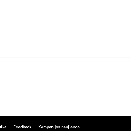
tika
Feedback
Kompanijos naujienos