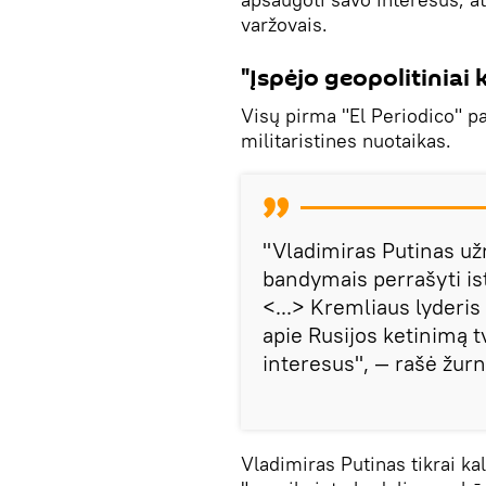
varžovais.
"Įspėjo geopolitiniai
Visų pirma "El Periodico" p
militaristines nuotaikas.
"Vladimiras Putinas už
bandymais perrašyti isto
<...> Kremliaus lyderis
apie Rusijos ketinimą tv
interesus", — rašė žurn
Vladimiras Putinas tikrai ka