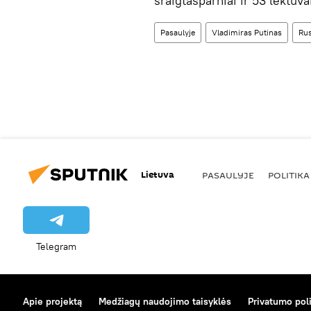
sraigtasparniai ir 53 lėktuva
Pasaulyje
Vladimiras Putinas
Rus
Lietuva
PASAULYJE
POLITIKA
Telegram
Apie projektą
Medžiagų naudojimo taisyklės
Privatumo poli