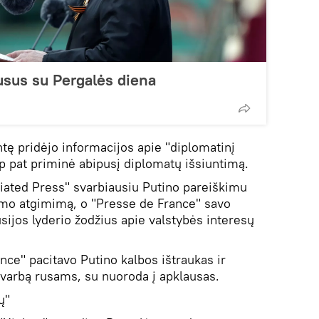
usus su Pergalės diena
entę pridėjo informacijos apie "diplomatinį
aip pat priminė abipusį diplomatų išsiuntimą.
iated Press" svarbiausiu Putino pareiškimu
zmo atgimimą, o "Presse de France" savo
sijos lyderio žodžius apie valstybės interesų
nce" pacitavo Putino kalbos ištraukas ir
varbą rusams, su nuoroda į apklausas.
ų"