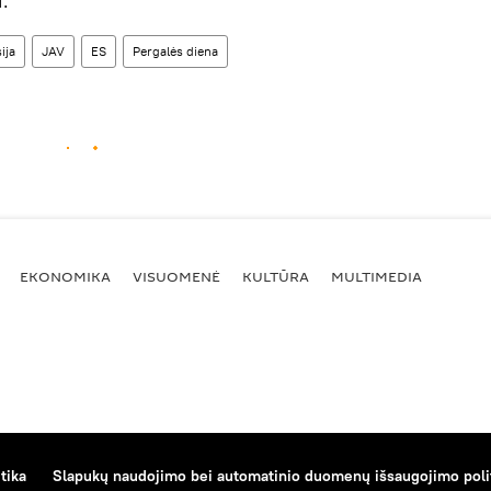
i.
ija
JAV
ES
Pergalės diena
EKONOMIKA
VISUOMENĖ
KULTŪRA
MULTIMEDIA
tika
Slapukų naudojimo bei automatinio duomenų išsaugojimo poli