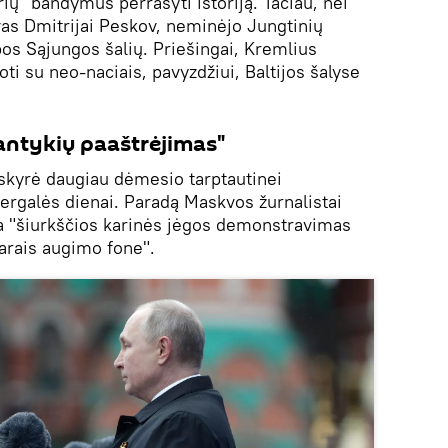
ių" bandymus perrašyti istoriją. Tačiau, nei
ovas Dmitrijai Peskov, neminėjo Jungtinių
opos Sąjungos šalių. Priešingai, Kremlius
oti su neo-naciais, pavyzdžiui, Baltijos šalyse
antykių paaštrėjimas"
 skyrė daugiau dėmesio tarptautinei
Pergalės dienai. Paradą Maskvos žurnalistai
a "šiurkščios karinės jėgos demonstravimas
arais augimo fone".