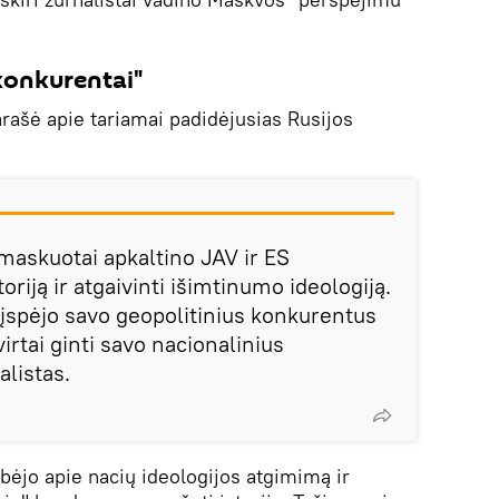
 konkurentai"
arašė apie tariamai padidėjusias Rusijos
maskuotai apkaltino JAV ir ES
riją ir atgaivinti išimtinumo ideologiją.
 įspėjo savo geopolitinius konkurentus
irtai ginti savo nacionalinius
alistas.
lbėjo apie nacių ideologijos atgimimą ir