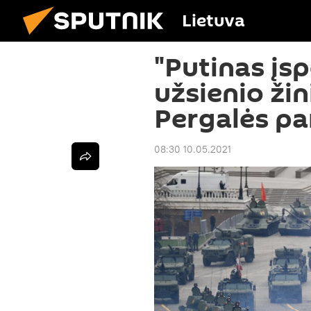
Lietuva
"Putinas įs
užsienio žin
Pergalės p
08:30 10.05.2021