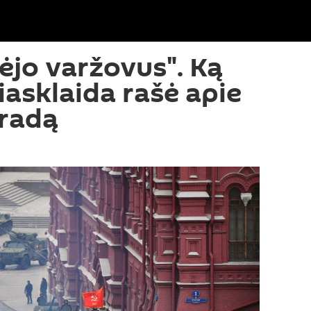
pėjo varžovus". Ką
iasklaida rašė apie
aradą