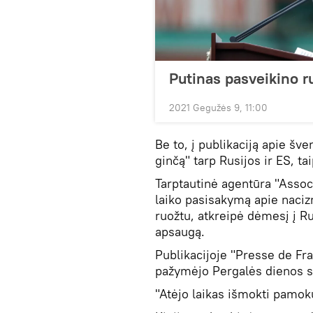
Putinas pasveikino r
2021 Gegužės 9, 11:00
Be to, į publikaciją apie šv
ginčą" tarp Rusijos ir ES, t
Tarptautinė agentūra "Assoc
laiko pasisakymą apie naci
ruožtu, atkreipė dėmesį į Ru
apsaugą.
Publikacijoje "Presse de Fra
pažymėjo Pergalės dienos s
"Atėjo laikas išmokti pamok