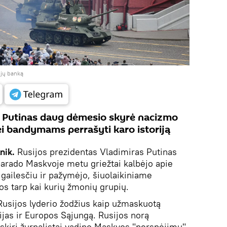
ijų banką
e Putinas daug dėmesio skyrė nacizmo
ei bandymams perrašyti karo istoriją
nik.
Rusijos prezidentas Vladimiras Putinas
arado Maskvoje metu griežtai kalbėjo apie
u gailesčiu ir pažymėjo, šiuolaikiniame
ios tarp kai kurių žmonių grupių.
Rusijos lyderio žodžius kaip užmaskuotą
ijas ir Europos Sąjungą. Rusijos norą
tskiri žurnalistai vadino Maskvos "perspėjimu"