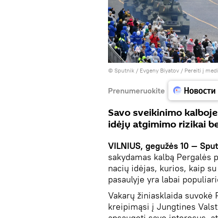
© Sputnik / Evgeny Biyatov
/
Pereiti į med
Prenumeruokite
Savo sveikinimo kalboj
idėjų atgimimo rizikai b
VILNIUS, gegužės 10 — Sput
sakydamas kalbą Pergalės p
nacių idėjas, kurios, kaip s
pasaulyje yra labai populiar
Vakarų žiniasklaida suvokė 
kreipimąsi į Jungtines Valst
apsaugoti savo interesus, a