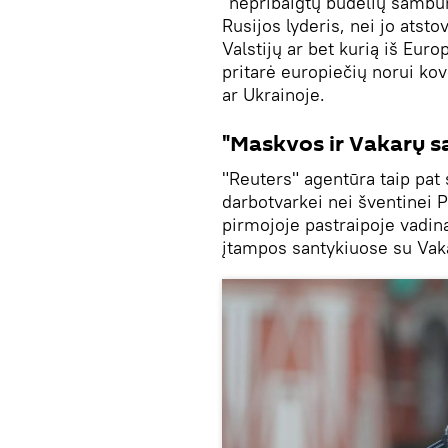
"nepribaigtų budelių sambūr
Rusijos lyderis, nei jo atst
Valstijų ar bet kurią iš Eur
pritarė europiečių norui kov
ar Ukrainoje.
"Maskvos ir Vakarų s
"Reuters" agentūra taip pat
darbotvarkei nei šventinei 
pirmojoje pastraipoje vadin
įtampos santykiuose su Vak