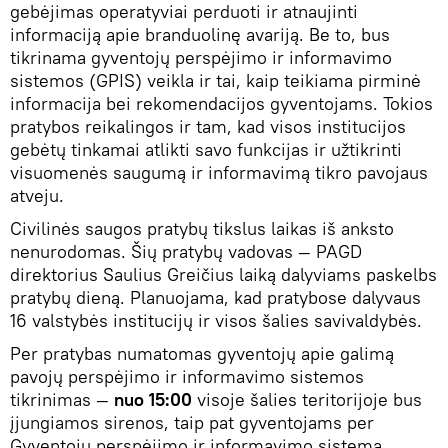
gebėjimas operatyviai perduoti ir atnaujinti
informaciją apie branduolinę avariją. Be to, bus
tikrinama gyventojų perspėjimo ir informavimo
sistemos (GPIS) veikla ir tai, kaip teikiama pirminė
informacija bei rekomendacijos gyventojams. Tokios
pratybos reikalingos ir tam, kad visos institucijos
gebėtų tinkamai atlikti savo funkcijas ir užtikrinti
visuomenės saugumą ir informavimą tikro pavojaus
atveju.
Civilinės saugos pratybų tikslus laikas iš anksto
nenurodomas. Šių pratybų vadovas — PAGD
direktorius Saulius Greičius laiką dalyviams paskelbs
pratybų dieną. Planuojama, kad pratybose dalyvaus
16 valstybės institucijų ir visos šalies savivaldybės.
Per pratybas numatomas gyventojų apie galimą
pavojų perspėjimo ir informavimo sistemos
tikrinimas —
nuo 15:00
visoje šalies teritorijoje bus
įjungiamos sirenos, taip pat gyventojams per
Gyventojų perspėjimo ir informavimo sistemą