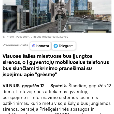
© Photo :
Facebook/Vilniaus miesto savivaldybė
Prenumeruokite
Visuose šalies miestuose bus įjungtos
sirenos, o į gyventojų mobiliuosius telefonus
bus siunčiami tikrinimo pranešimai su
įspėjimu apie "grėsmę"
VILNIUS, gegužės 12 — Sputnik.
Šiandien, gegužės 12
dieną, Lietuvoje bus atliekamas gyventojų
perspėjimo ir informavimo sistemos techninis
patikrinimas, kurio metu visoje šalyje bus jungiamos
sirenos, perspėja Priešgaisrinės apsaugos ir