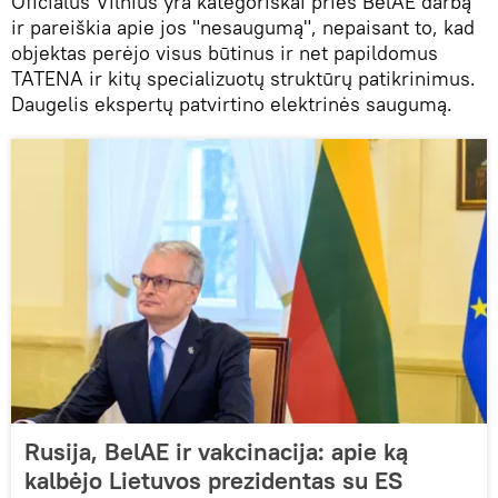
Oficialus Vilnius yra kategoriškai prieš BelAE darbą
ir pareiškia apie jos "nesaugumą", nepaisant to, kad
objektas perėjo visus būtinus ir net papildomus
TATENA ir kitų specializuotų struktūrų patikrinimus.
Daugelis ekspertų patvirtino elektrinės saugumą.
Rusija, BelAE ir vakcinacija: apie ką
kalbėjo Lietuvos prezidentas su ES