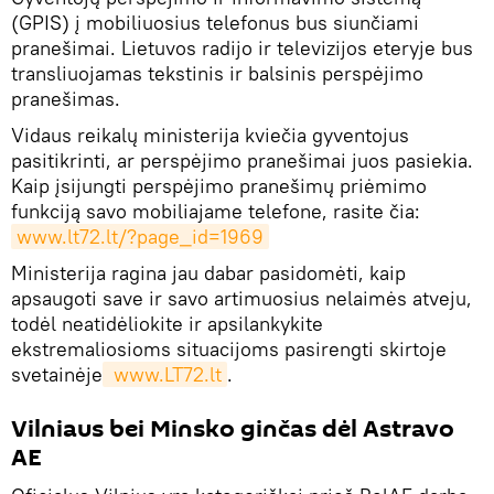
(GPIS) į mobiliuosius telefonus bus siunčiami
pranešimai. Lietuvos radijo ir televizijos eteryje bus
transliuojamas tekstinis ir balsinis perspėjimo
pranešimas.
Vidaus reikalų ministerija kviečia gyventojus
pasitikrinti, ar perspėjimo pranešimai juos pasiekia.
Kaip įsijungti perspėjimo pranešimų priėmimo
funkciją savo mobiliajame telefone, rasite čia:
www.lt72.lt/?page_id=1969
Ministerija ragina jau dabar pasidomėti, kaip
apsaugoti save ir savo artimuosius nelaimės atveju,
todėl neatidėliokite ir apsilankykite
ekstremaliosioms situacijoms pasirengti skirtoje
svetainėje
 www.LT72.lt
.
Vilniaus bei Minsko ginčas dėl Astravo
AE