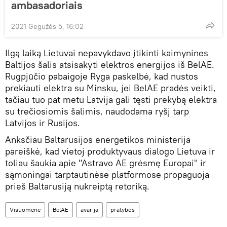
ambasadoriais
2021 Gegužės 5, 16:02
Ilgą laiką Lietuvai nepavykdavo įtikinti kaimynines
Baltijos šalis atsisakyti elektros energijos iš BelAE.
Rugpjūčio pabaigoje Ryga paskelbė, kad nustos
prekiauti elektra su Minsku, jei BelAE pradės veikti,
tačiau tuo pat metu Latvija gali tęsti prekybą elektra
su trečiosiomis šalimis, naudodama ryšį tarp
Latvijos ir Rusijos.
Anksčiau Baltarusijos energetikos ministerija
pareiškė, kad vietoj produktyvaus dialogo Lietuva ir
toliau šaukia apie "Astravo AE grėsmę Europai" ir
sąmoningai tarptautinėse platformose propaguoja
prieš Baltarusiją nukreiptą retoriką.
Visuomenė
BelAE
avarija
pratybos