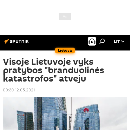
LIT
Lietuva
Visoje Lietuvoje vyks
pratybos "branduolinės
katastrofos" atveju
09:30 12.05.2021