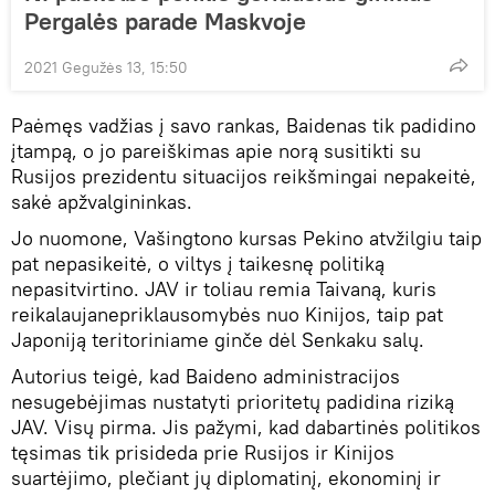
Pergalės parade Maskvoje
2021 Gegužės 13, 15:50
Paėmęs vadžias į savo rankas, Baidenas tik padidino
įtampą, o jo pareiškimas apie norą susitikti su
Rusijos prezidentu situacijos reikšmingai nepakeitė,
sakė apžvalgininkas.
Jo nuomone, Vašingtono kursas Pekino atvžilgiu taip
pat nepasikeitė, o viltys į taikesnę politiką
nepasitvirtino. JAV ir toliau remia Taivaną, kuris
reikalaujanepriklausomybės nuo Kinijos, taip pat
Japoniją teritoriniame ginče dėl Senkaku salų.
Autorius teigė, kad Baideno administracijos
nesugebėjimas nustatyti prioritetų padidina riziką
JAV. Visų pirma. Jis pažymi, kad dabartinės politikos
tęsimas tik prisideda prie Rusijos ir Kinijos
suartėjimo, plečiant jų diplomatinį, ekonominį ir