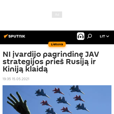
LIT
Lietuva
NI įvardijo pagrindinę JAV
strategijos prieš Rusiją ir
Kiniją klaidą
19:35 15.05.2021