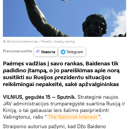
© Фотохост-агентство
/
Pereiti į medijų banką
Prenumeruokite
Paėmęs vadžias į savo rankas, Baidenas tik
padidino įtampą, o jo pareiškimas apie norą
susitikti su Rusijos prezidentu situacijos
reikšmingai nepakeitė, sakė apžvalgininkas
VILNIUS, gegužės 15 — Sputnik.
Strateginė naujos
JAV administracijos trumparegystė suartina Rusiją ir
Kiniją, o tai galiausiai leis šalims pasipriešinti
Vašingtonui, rašo "
The National Interest
".
Straipsnio autorius pažymi, kad Džo Baideno