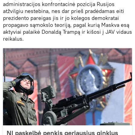
administracijos konfrontacinė pozicija Rusijos
atžvilgiu nestebina, nes dar prieš pradėdamas eiti
prezidento pareigas jis ir jo kolegos demokratai
propagavo sąmokslo teoriją, pagal kurią Maskva esą
aktyviai palaikė Donaldą Trampą ir kišosi į JAV vidaus
reikalus.
NI paskelbė penkis geriausius ginklus