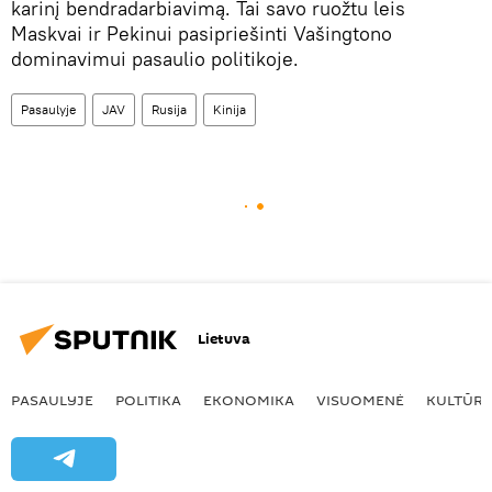
karinį bendradarbiavimą. Tai savo ruožtu leis
Maskvai ir Pekinui pasipriešinti Vašingtono
dominavimui pasaulio politikoje.
Pasaulyje
JAV
Rusija
Kinija
Lietuva
PASAULYJE
POLITIKA
EKONOMIKA
VISUOMENĖ
KULTŪR