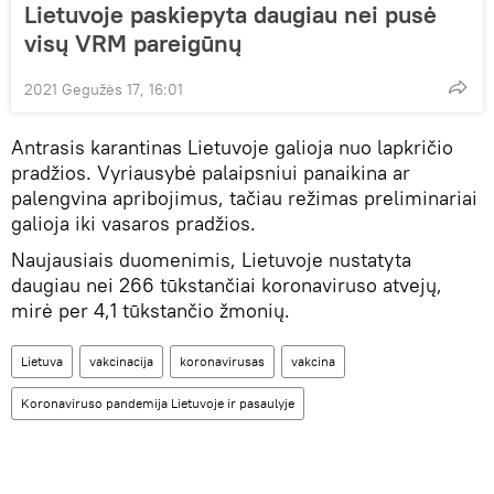
Lietuvoje paskiepyta daugiau nei pusė
visų VRM pareigūnų
2021 Gegužės 17, 16:01
Antrasis karantinas Lietuvoje galioja nuo lapkričio
pradžios. Vyriausybė palaipsniui panaikina ar
palengvina apribojimus, tačiau režimas preliminariai
galioja iki vasaros pradžios.
Naujausiais duomenimis, Lietuvoje nustatyta
daugiau nei 266 tūkstančiai koronaviruso atvejų,
mirė per 4,1 tūkstančio žmonių.
Lietuva
vakcinacija
koronavirusas
vakcina
Koronaviruso pandemija Lietuvoje ir pasaulyje