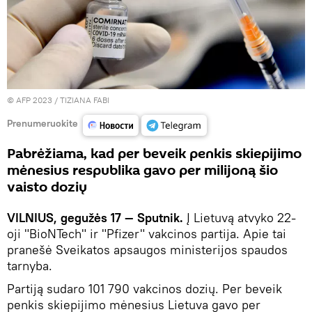
© AFP 2023 / TIZIANA FABI
Prenumeruokite
Pabrėžiama, kad per beveik penkis skiepijimo
mėnesius respublika gavo per milijoną šio
vaisto dozių
VILNIUS, gegužės 17 — Sputnik.
Į Lietuvą atvyko 22-
oji "BioNTech" ir "Pfizer" vakcinos partija. Apie tai
pranešė Sveikatos apsaugos ministerijos spaudos
tarnyba.
Partiją sudaro 101 790 vakcinos dozių. Per beveik
penkis skiepijimo mėnesius Lietuva gavo per