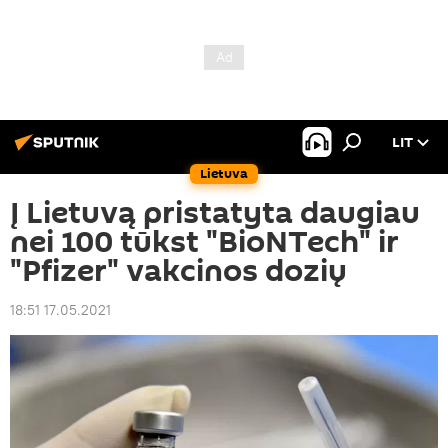
LIT
Lietuva
Į Lietuvą pristatyta daugiau
nei 100 tūkst "BioNTech" ir
"Pfizer" vakcinos dozių
18:51 17.05.2021