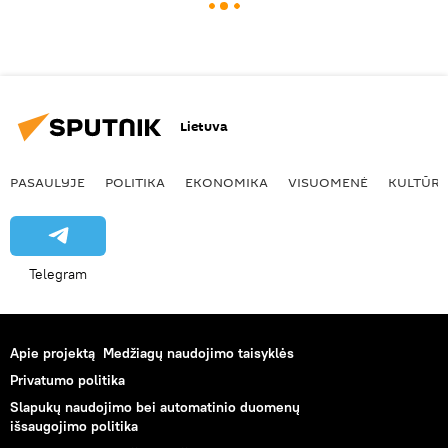
Lietuva
PASAULYJE
POLITIKA
EKONOMIKA
VISUOMENĖ
KULTŪR
Telegram
Apie projektą
Medžiagų naudojimo taisyklės
Privatumo politika
Slapukų naudojimo bei automatinio duomenų
išsaugojimo politika