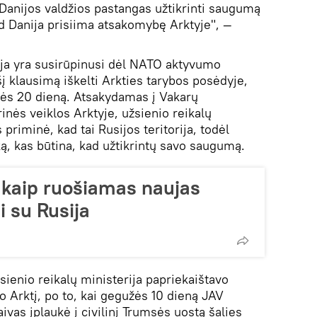
Danijos valdžios pastangas užtikrinti saugumą
d Danija prisiima atsakomybę Arktyje", —
ija yra susirūpinusi dėl NATO aktyvumo
šį klausimą iškelti Arkties tarybos posėdyje,
žės 20 dieną. Atsakydamas į Vakarų
inės veiklos Arktyje, užsienio reikalų
priminė, kad tai Rusijos teritorija, todėl
ką, kas būtina, kad užtikrintų savo saugumą.
 kaip ruošiamas naujas
i su Rusija
sienio reikalų ministerija papriekaištavo
vo Arktį, po to, kai gegužės 10 dieną JAV
ivas įplaukė į civilinį Trumsės uostą šalies