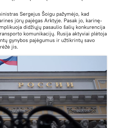
inistras Sergejus Šoigu pažymėjo, kad
arines jūrų pajėgas Arktyje. Pasak jo, karinę-
omplikuoja didžiųjų pasaulio šalių konkurencija
 transporto komunikacijų. Rusija aktyviai plėtoja
rintų gynybos pajėgumus ir užtikrintų savo
rėžė jis.