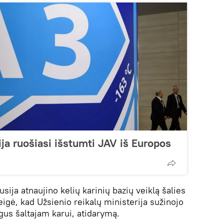
ija ruošiasi išstumti JAV iš Europos
sija atnaujino kelių karinių bazių veiklą šalies
eigė, kad Užsienio reikalų ministerija sužinojo
gus šaltajam karui, atidarymą.