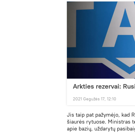
Arkties rezervai: Rus
2021 Gegužės 17, 12:10
Jis taip pat pažymėjo, kad Ru
šiaurės rytuose. Ministras t
apie bazių, uždarytų pasibai