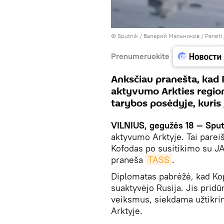
© Sputnik / Валерий Мельников
/
Pereiti
Prenumeruokite
Anksčiau pranešta, kad 
aktyvumo Arkties regione
tarybos posėdyje, kuris
VILNIUS, gegužės 18 — Sput
aktyvumo Arktyje. Tai parei
Kofodas po susitikimo su JA
praneša
TASS
.
Diplomatas pabrėžė, kad Ko
suaktyvėjo Rusija. Jis prid
veiksmus, siekdama užtikrin
Arktyje.