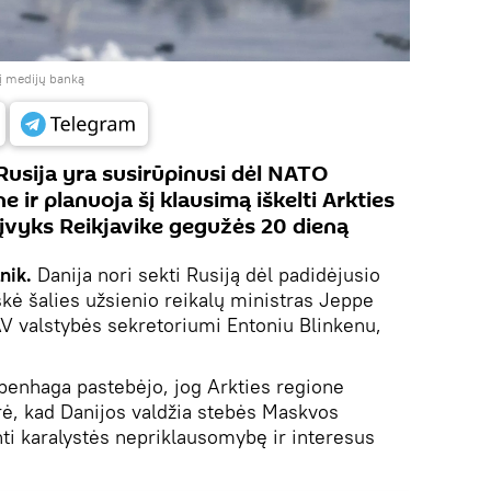
 į medijų banką
Rusija yra susirūpinusi dėl NATO
 ir planuoja šį klausimą iškelti Arkties
 įvyks Reikjavike gegužės 20 dieną
nik.
Danija nori sekti Rusiją dėl padidėjusio
škė šalies užsienio reikalų ministras Jeppe
V valstybės sekretoriumi Entoniu Blinkenu,
penhaga pastebėjo, jog Arkties regione
ūrė, kad Danijos valdžia stebės Maskvos
ti karalystės nepriklausomybę ir interesus