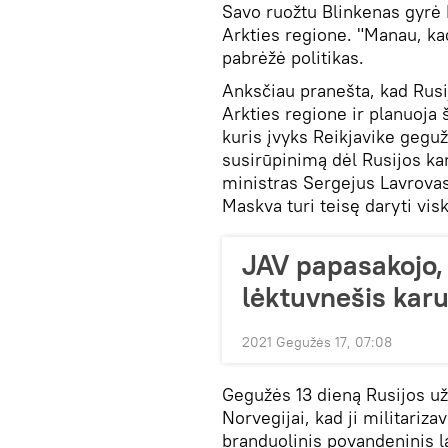
Savo ruožtu Blinkenas gyrė 
Arkties regione. "Manau, ka
pabrėžė politikas.
Anksčiau pranešta, kad Rus
Arkties regione ir planuoja 
kuris įvyks Reikjavike gegu
susirūpinimą dėl Rusijos kar
ministras Sergejus Lavrovas 
Maskva turi teisę daryti vis
JAV papasakojo,
lėktuvnešis karu
2021 Gegužės 17, 07:08
Gegužės 13 dieną Rusijos už
Norvegijai, kad ji militariza
branduolinis povandeninis la