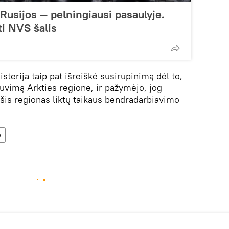
Rusijos — pelningiausi pasaulyje.
ti NVS šalis
sterija taip pat išreiškė susirūpinimą dėl to,
buvimą Arkties regione, ir pažymėjo, jog
 šis regionas liktų taikaus bendradarbiavimo
s