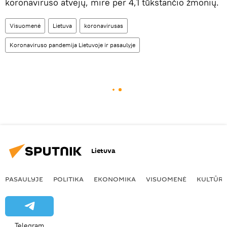
koronaviruso atvejų, mirė per 4,1 tūkstančio žmonių.
Visuomenė
Lietuva
koronavirusas
Koronaviruso pandemija Lietuvoje ir pasaulyje
Lietuva
PASAULYJE
POLITIKA
EKONOMIKA
VISUOMENĖ
KULTŪR
Telegram