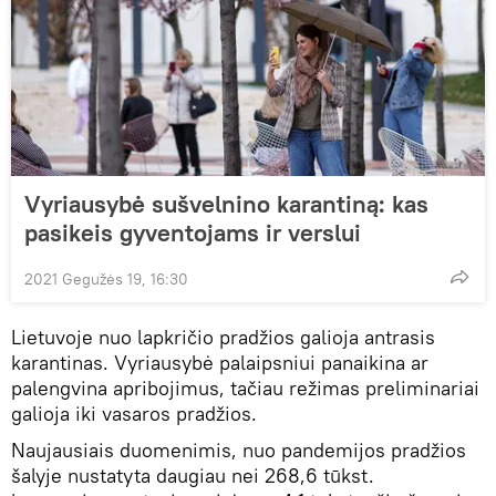
Vyriausybė sušvelnino karantiną: kas
pasikeis gyventojams ir verslui
2021 Gegužės 19, 16:30
Lietuvoje nuo lapkričio pradžios galioja antrasis
karantinas. Vyriausybė palaipsniui panaikina ar
palengvina apribojimus, tačiau režimas preliminariai
galioja iki vasaros pradžios.
Naujausiais duomenimis, nuo pandemijos pradžios
šalyje nustatyta daugiau nei 268,6 tūkst.