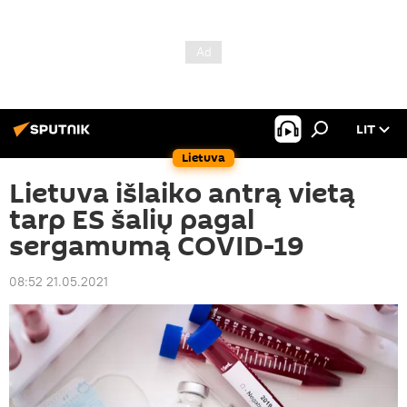
LIT
Lietuva
Lietuva išlaiko antrą vietą
tarp ES šalių pagal
sergamumą COVID-19
08:52 21.05.2021