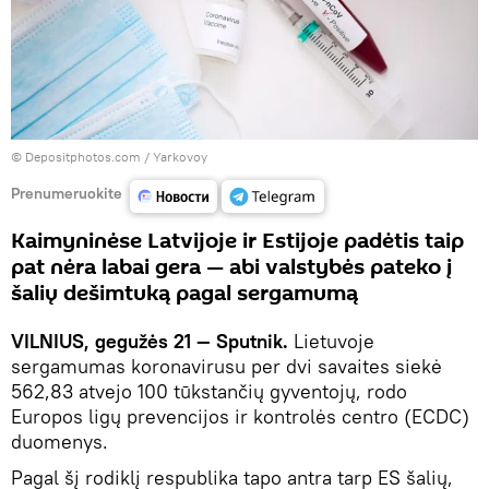
© Depositphotos.com / Yarkovoy
Prenumeruokite
Kaimyninėse Latvijoje ir Estijoje padėtis taip
pat nėra labai gera — abi valstybės pateko į
šalių dešimtuką pagal sergamumą
VILNIUS, gegužės 21 — Sputnik.
Lietuvoje
sergamumas koronavirusu per dvi savaites siekė
562,83 atvejo 100 tūkstančių gyventojų, rodo
Europos ligų prevencijos ir kontrolės centro (ECDC)
duomenys.
Pagal šį rodiklį respublika tapo antra tarp ES šalių,