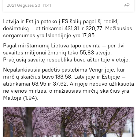
2021 Gegužės 20, 11:41
Latvija ir Estija pateko į ES šalių pagal šį rodiklį
dešimtuką — atitinkamai 431,31 ir 320,77. Mažiausias
sergamumas yra Islandijoje yra 17,85.
Pagal mirštamumą Lietuva tapo devinta — per dvi
savaites milijonui žmonių teko 55,83 atvejo.
Praėjusią savaitę respublika buvo aštuntoje vietoje.
Nepalankiausia padėtis pastebima Vengrijoje, kur
mirčių skaičius buvo 133,58. Latvijoje ir Estijoje —
atitinkamai 63,95 ir 37,62. Airijoje nebuvo užfiksuota
nė vienos mirties, o mažiausias mirčių skaičius yra
Maltoje (1,94).