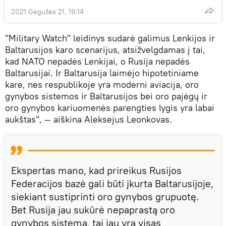
2021 Gegužės 21, 19:14
"Military Watch" leidinys sudarė galimus Lenkijos ir
Baltarusijos karo scenarijus, atsižvelgdamas į tai,
kad NATO nepadės Lenkijai, o Rusija nepadės
Baltarusijai. Ir Baltarusija laimėjo hipotetiniame
kare, nes respublikoje yra moderni aviacija, oro
gynybos sistemos ir Baltarusijos bei oro pajėgų ir
oro gynybos kariuomenės parengties lygis yra labai
aukštas", — aiškina Aleksejus Leonkovas.
Ekspertas mano, kad prireikus Rusijos
Federacijos bazė gali būti įkurta Baltarusijoje,
siekiant sustiprinti oro gynybos grupuotę.
Bet Rusija jau sukūrė nepaprastą oro
gynybos sistemą, tai jau yra visas