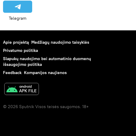
Telegram
Apie projektą
Medžiagų naudojimo taisyklės
Privatumo politika
Slapukų naudojimo bei automatinio duomenų
išsaugojimo politika
Feedback
Kompanijos naujienos
© 2026 Sputnik Visos teisės saugomos. 18+