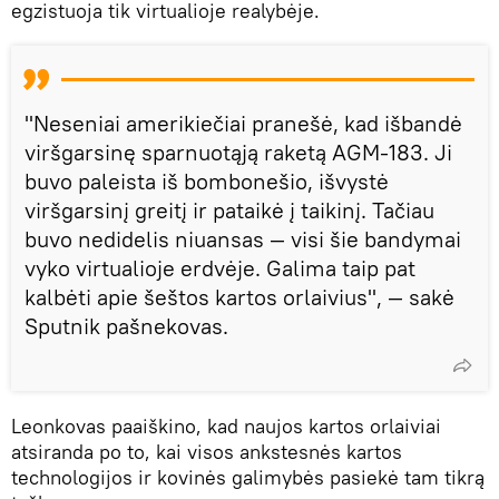
egzistuoja tik virtualioje realybėje.
"Neseniai amerikiečiai pranešė, kad išbandė
viršgarsinę sparnuotąją raketą AGM-183. Ji
buvo paleista iš bombonešio, išvystė
viršgarsinį greitį ir pataikė į taikinį. Tačiau
buvo nedidelis niuansas — visi šie bandymai
vyko virtualioje erdvėje. Galima taip pat
kalbėti apie šeštos kartos orlaivius", — sakė
Sputnik pašnekovas.
Leonkovas paaiškino, kad naujos kartos orlaiviai
atsiranda po to, kai visos ankstesnės kartos
technologijos ir kovinės galimybės pasiekė tam tikrą