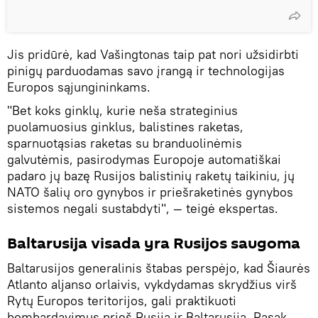
Jis pridūrė, kad Vašingtonas taip pat nori užsidirbti
pinigų parduodamas savo įrangą ir technologijas
Europos sąjungininkams.
"Bet koks ginklų, kurie neša strateginius
puolamuosius ginklus, balistines raketas,
sparnuotąsias raketas su branduolinėmis
galvutėmis, pasirodymas Europoje automatiškai
padaro jų bazę Rusijos balistinių raketų taikiniu, jų
NATO šalių oro gynybos ir priešraketinės gynybos
sistemos negali sustabdyti", — teigė ekspertas.
Baltarusija visada yra Rusijos saugoma
Baltarusijos generalinis štabas perspėjo, kad Šiaurės
Atlanto aljanso orlaivis, vykdydamas skrydžius virš
Rytų Europos teritorijos, gali praktikuoti
bombardavimus prieš Rusiją ir Baltarusiją. Pasak