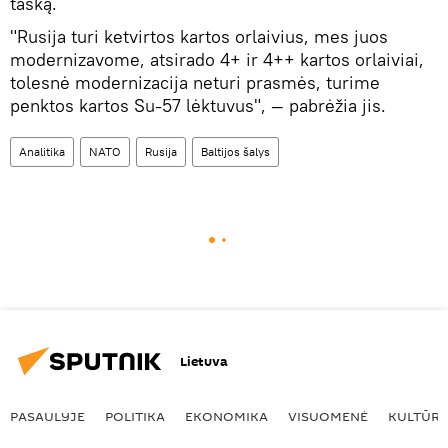
tašką.
"Rusija turi ketvirtos kartos orlaivius, mes juos
modernizavome, atsirado 4+ ir 4++ kartos orlaiviai,
tolesnė modernizacija neturi prasmės, turime
penktos kartos Su-57 lėktuvus", — pabrėžia jis.
Analitika
NATO
Rusija
Baltijos šalys
Lietuva
PASAULYJE
POLITIKA
EKONOMIKA
VISUOMENĖ
KULTŪR