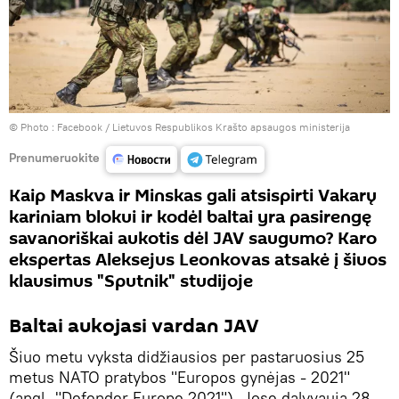
© Photo :
Facebook / Lietuvos Respublikos Krašto apsaugos ministerija
Prenumeruokite
Kaip Maskva ir Minskas gali atsispirti Vakarų
kariniam blokui ir kodėl baltai yra pasirengę
savanoriškai aukotis dėl JAV saugumo? Karo
ekspertas Aleksejus Leonkovas atsakė į šiuos
klausimus "Sputnik" studijoje
Baltai aukojasi vardan JAV
Šiuo metu vyksta didžiausios per pastaruosius 25
metus NATO pratybos "Europos gynėjas - 2021"
(angl. "Defender Europe 2021"). Jose dalyvauja 28