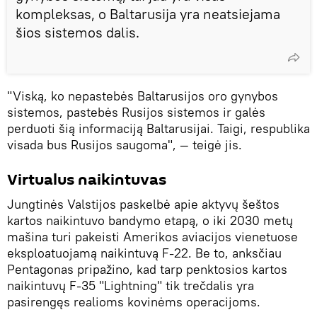
kompleksas, o Baltarusija yra neatsiejama
šios sistemos dalis.
"Viską, ko nepastebės Baltarusijos oro gynybos
sistemos, pastebės Rusijos sistemos ir galės
perduoti šią informaciją Baltarusijai. Taigi, respublika
visada bus Rusijos saugoma", — teigė jis.
Virtualus naikintuvas
Jungtinės Valstijos paskelbė apie aktyvų šeštos
kartos naikintuvo bandymo etapą, o iki 2030 metų
mašina turi pakeisti Amerikos aviacijos vienetuose
eksploatuojamą naikintuvą F-22. Be to, anksčiau
Pentagonas pripažino, kad tarp penktosios kartos
naikintuvų F-35 "Lightning" tik trečdalis yra
pasirengęs realioms kovinėms operacijoms.