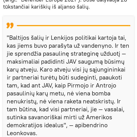
tūkstančiai kariškių iš aljanso šalių.
"Baltijos šalių ir Lenkijos politikai kartoja tai,
kas jiems buvo parašyta už vandenyno. Ir ten
jie sprendžia pasaulinę strateginę užduotį —
maksimaliai padidinti JAV saugumą būsimų
karų atveju. Karo atveju visi jų sąjungininkai
ir partneriai turėtų būti sudeginti, paaukoti
tam, kad ant JAV, kaip Pirmojo ir Antrojo
pasaulinių karų metu, nė viena bomba
nenukristų, nė viena raketa neatskristų. Ir
tam būtina, kad visi partneriai, jie — vasalai,
sutinka savanoriškai mirti už Amerikos
demokratijos idealus", — apibendrino
Leonkovas.