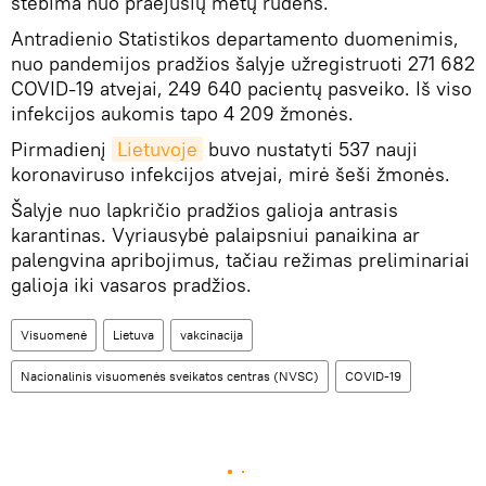
stebima nuo praėjusių metų rudens.
Antradienio Statistikos departamento duomenimis,
nuo pandemijos pradžios šalyje užregistruoti 271 682
COVID-19 atvejai, 249 640 pacientų pasveiko. Iš viso
infekcijos aukomis tapo 4 209 žmonės.
Pirmadienį
Lietuvoje
buvo nustatyti 537 nauji
koronaviruso infekcijos atvejai, mirė šeši žmonės.
Šalyje nuo lapkričio pradžios galioja antrasis
karantinas. Vyriausybė palaipsniui panaikina ar
palengvina apribojimus, tačiau režimas preliminariai
galioja iki vasaros pradžios.
Visuomenė
Lietuva
vakcinacija
Nacionalinis visuomenės sveikatos centras (NVSC)
COVID-19