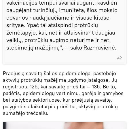
vakcinacijos tempui svariai augant, kasdien
daugėjant turinčiųjų imunitetą, šios mokslo
dovanos naudą jaučiame ir visose kitose
srityse. Ypač tai atsispindi protrūkių
žemėlapyje, kai, net ir atlaisvinant daugiau
veiklų, protrūkių augimo neturime ir net
stebime jų mažėjimą", — sako Razmuvienė.
Praėjusią savaitę šalies epidemiologai pastebėjo
aktyvių protrūkių mažėjimą ugdymo įstaigose. Jų
registruota 126, kai savaitę prieš tai — 136. Be to,
padėtis, epidemiologų vertinimu, gerėja ir gamybos
bei statybos sektoriuose, kur praėjusią savaitę,
palyginti su laikotarpiu prieš tai, aktyvių protrūkių
sumažėjo trečdaliu.