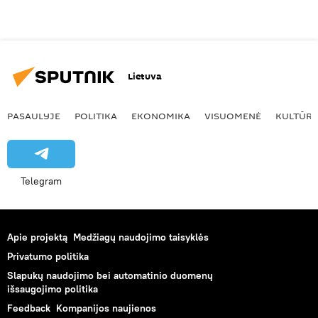
Lietuva
PASAULYJE
POLITIKA
EKONOMIKA
VISUOMENĖ
KULTŪR
Telegram
Apie projektą
Medžiagų naudojimo taisyklės
Privatumo politika
Slapukų naudojimo bei automatinio duomenų
išsaugojimo politika
Feedback
Kompanijos naujienos