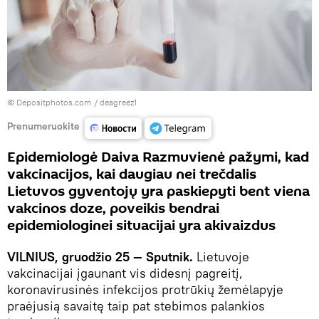
© Depositphotos.com / deagreez1
Prenumeruokite
Epidemiologė Daiva Razmuvienė pažymi, kad
vakcinacijos, kai daugiau nei trečdalis
Lietuvos gyventojų yra paskiepyti bent viena
vakcinos doze, poveikis bendrai
epidemiologinei situacijai yra akivaizdus
VILNIUS, gruodžio 25 — Sputnik.
Lietuvoje
vakcinacijai įgaunant vis didesnį pagreitį,
koronavirusinės infekcijos protrūkių žemėlapyje
praėjusią savaitę taip pat stebimos palankios