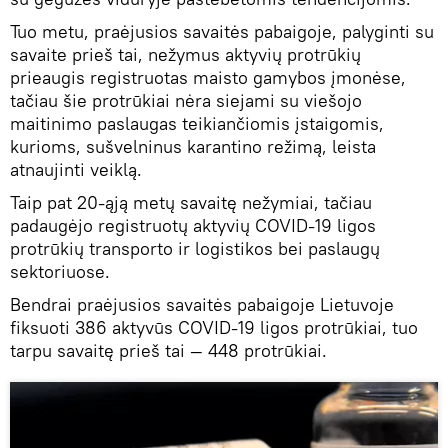
Tuo metu, praėjusios savaitės pabaigoje, palyginti su
savaite prieš tai, nežymus aktyvių protrūkių
prieaugis registruotas maisto gamybos įmonėse,
tačiau šie protrūkiai nėra siejami su viešojo
maitinimo paslaugas teikiančiomis įstaigomis,
kurioms, sušvelninus karantino režimą, leista
atnaujinti veiklą.
Taip pat 20-ąją metų savaitę nežymiai, tačiau
padaugėjo registruotų aktyvių COVID-19 ligos
protrūkių transporto ir logistikos bei paslaugų
sektoriuose.
Bendrai praėjusios savaitės pabaigoje Lietuvoje
fiksuoti 386 aktyvūs COVID-19 ligos protrūkiai, tuo
tarpu savaitę prieš tai — 448 protrūkiai.