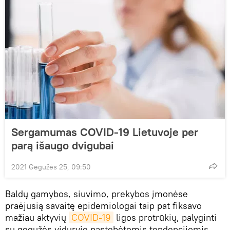
Sergamumas COVID-19 Lietuvoje per
parą išaugo dvigubai
2021 Gegužės 25, 09:50
Baldų gamybos, siuvimo, prekybos įmonėse
praėjusią savaitę epidemiologai taip pat fiksavo
mažiau aktyvių
COVID-19
ligos protrūkių, palyginti
su gegužės viduryje pastebėtomis tendencijomis.