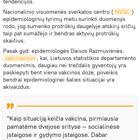
tendencijos.
Nacionalinio visuomenės sveikatos centro (
NVSC
)
epidemiologinių tyrimų metu surinkti duomenys
rodo, jog sumenko protrūkių daugelyje atskirų sričių,
taip pat sumažėjo ir bendras aktyvių protrūkių
skaičius.
Pasak gyd. epidemiologės Daivos Razmuvienės,
vakcinacijos
, kai, Lietuvos statistikos departamento
duomenimis, daugiau nei trečdalis gyventojų yra
paskiepyti bent viena vakcinos doze, poveikis
bendrai epidemiologinei šalies situacijai yra
akivaizdus.
"Kaip situaciją keičia vakcina, pirmiausia
pamatėme dvejose srityse — socialinėse
įstaigose ir gydymo įstaigose. Dabar