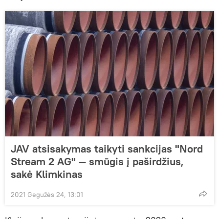
JAV atsisakymas taikyti sankcijas "Nord
Stream 2 AG" — smūgis į paširdžius,
sakė Klimkinas
2021 Gegužės 24, 13:01