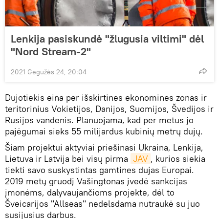
Lenkija pasiskundė "žlugusia viltimi" dėl
"Nord Stream-2"
2021 Gegužės 24, 20:04
Dujotiekis eina per išskirtines ekonomines zonas ir
teritorinius Vokietijos, Danijos, Suomijos, Švedijos ir
Rusijos vandenis. Planuojama, kad per metus jo
pajėgumai sieks 55 milijardus kubinių metrų dujų.
Šiam projektui aktyviai priešinasi Ukraina, Lenkija,
Lietuva ir Latvija bei visų pirma
JAV
, kurios siekia
tiekti savo suskystintas gamtines dujas Europai.
2019 metų gruodį Vašingtonas įvedė sankcijas
įmonėms, dalyvaujančioms projekte, dėl to
Šveicarijos "Allseas" nedelsdama nutraukė su juo
susijusius darbus.