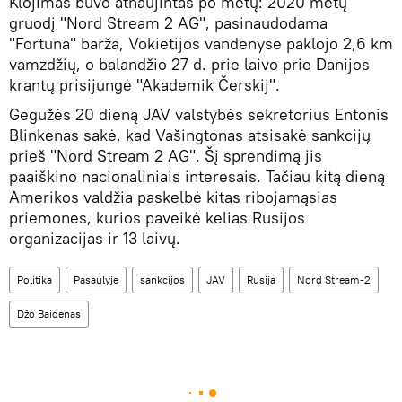
Klojimas buvo atnaujintas po metų: 2020 metų
gruodį "Nord Stream 2 AG", pasinaudodama
"Fortuna" barža, Vokietijos vandenyse paklojo 2,6 km
vamzdžių, o balandžio 27 d. prie laivo prie Danijos
krantų prisijungė "Akademik Čerskij".
Gegužės 20 dieną JAV valstybės sekretorius Entonis
Blinkenas sakė, kad Vašingtonas atsisakė sankcijų
prieš "Nord Stream 2 AG". Šį sprendimą jis
paaiškino nacionaliniais interesais. Tačiau kitą dieną
Amerikos valdžia paskelbė kitas ribojamąsias
priemones, kurios paveikė kelias Rusijos
organizacijas ir 13 laivų.
Politika
Pasaulyje
sankcijos
JAV
Rusija
Nord Stream-2
Džo Baidenas