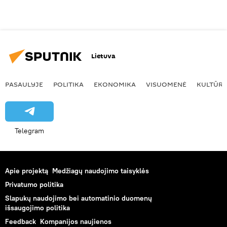
Lietuva
PASAULYJE
POLITIKA
EKONOMIKA
VISUOMENĖ
KULTŪR
Telegram
Apie projektą
Medžiagų naudojimo taisyklės
Privatumo politika
Slapukų naudojimo bei automatinio duomenų
išsaugojimo politika
Feedback
Kompanijos naujienos