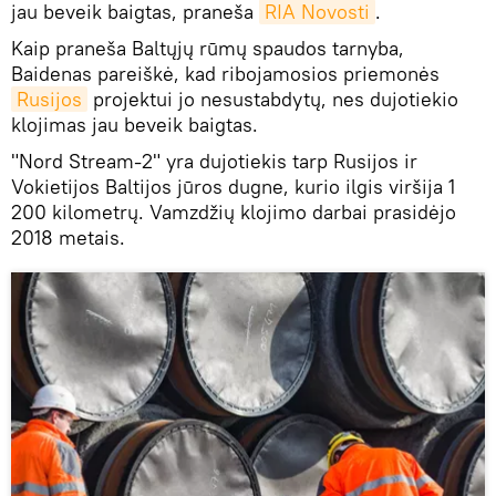
jau beveik baigtas, praneša
RIA Novosti
.
Kaip praneša Baltųjų rūmų spaudos tarnyba,
Baidenas pareiškė, kad ribojamosios priemonės
Rusijos
projektui jo nesustabdytų, nes dujotiekio
klojimas jau beveik baigtas.
"Nord Stream-2" yra dujotiekis tarp Rusijos ir
Vokietijos Baltijos jūros dugne, kurio ilgis viršija 1
200 kilometrų. Vamzdžių klojimo darbai prasidėjo
2018 metais.