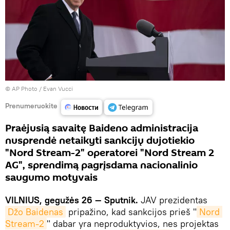
© AP Photo / Evan Vucci
Prenumeruokite
Praėjusią savaitę Baideno administracija
nusprendė netaikyti sankcijų dujotiekio
"Nord Stream-2" operatorei "Nord Stream 2
AG", sprendimą pagrįsdama nacionalinio
saugumo motyvais
VILNIUS, gegužės 26 — Sputnik.
JAV prezidentas
Džo Baidenas
pripažino, kad sankcijos prieš "
Nord 
Stream-2
" dabar yra neproduktyvios, nes projektas