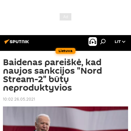
LIT
Lietuva
Baidenas pareiškė, kad
naujos sankcijos "Nord
Stream-2" būtų
neproduktyvios
10:02 26.05.2021