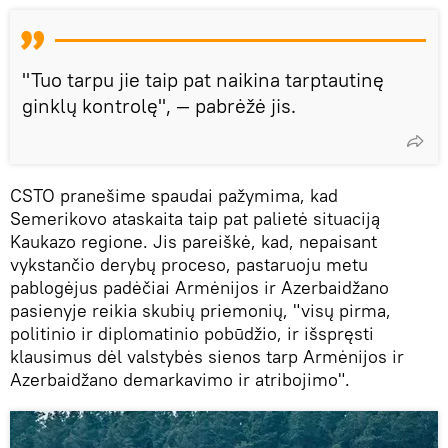
"Tuo tarpu jie taip pat naikina tarptautinę
ginklų kontrolę", — pabrėžė jis.
CSTO pranešime spaudai pažymima, kad
Semerikovo ataskaita taip pat palietė situaciją
Kaukazo regione. Jis pareiškė, kad, nepaisant
vykstančio derybų proceso, pastaruoju metu
pablogėjus padėčiai Armėnijos ir Azerbaidžano
pasienyje reikia skubių priemonių, "visų pirma,
politinio ir diplomatinio pobūdžio, ir išspręsti
klausimus dėl valstybės sienos tarp Armėnijos ir
Azerbaidžano demarkavimo ir atribojimo".