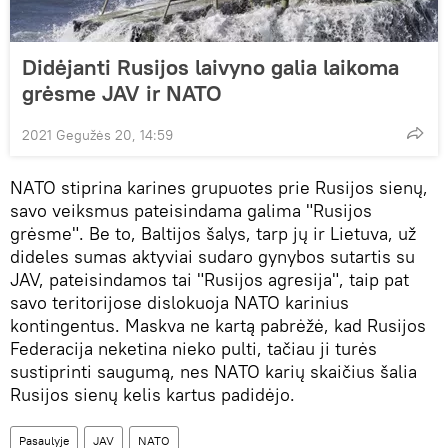
Didėjanti Rusijos laivyno galia laikoma
grėsme JAV ir NATO
2021 Gegužės 20, 14:59
NATO stiprina karines grupuotes prie Rusijos sienų,
savo veiksmus pateisindama galima "Rusijos
grėsme". Be to, Baltijos šalys, tarp jų ir Lietuva, už
dideles sumas aktyviai sudaro gynybos sutartis su
JAV, pateisindamos tai "Rusijos agresija", taip pat
savo teritorijose dislokuoja NATO karinius
kontingentus. Maskva ne kartą pabrėžė, kad Rusijos
Federacija neketina nieko pulti, tačiau ji turės
sustiprinti saugumą, nes NATO karių skaičius šalia
Rusijos sienų kelis kartus padidėjo.
Pasaulyje
JAV
NATO