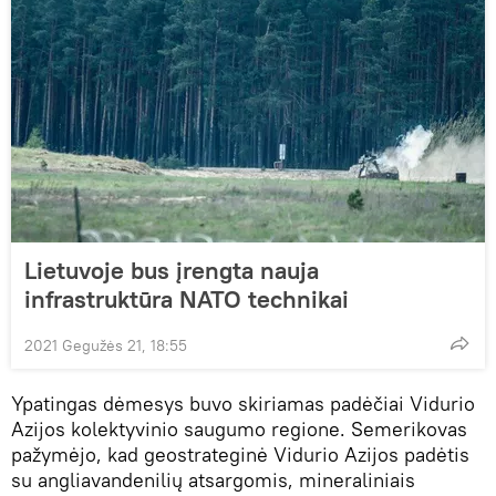
Lietuvoje bus įrengta nauja
infrastruktūra NATO technikai
2021 Gegužės 21, 18:55
Ypatingas dėmesys buvo skiriamas padėčiai Vidurio
Azijos kolektyvinio saugumo regione. Semerikovas
pažymėjo, kad geostrateginė Vidurio Azijos padėtis
su angliavandenilių atsargomis, mineraliniais