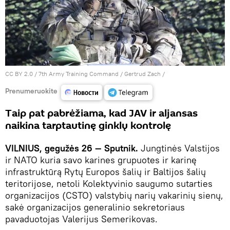
CC BY 2.0
/
7th Army Training Command / Gertrud Zach
/
Prenumeruokite
Taip pat pabrėžiama, kad JAV ir aljansas
naikina tarptautinę ginklų kontrolę
VILNIUS, gegužės 26 — Sputnik.
Jungtinės Valstijos
ir NATO kuria savo karines grupuotes ir karinę
infrastruktūrą Rytų Europos šalių ir Baltijos šalių
teritorijose, netoli Kolektyvinio saugumo sutarties
organizacijos (CSTO) valstybių narių vakarinių sienų,
sakė organizacijos generalinio sekretoriaus
pavaduotojas Valerijus Semerikovas.