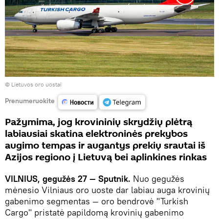
©
Lietuvos oro uostai
Prenumeruokite
Pažymima, jog krovininių skrydžių plėtrą
labiausiai skatina elektroninės prekybos
augimo tempas ir augantys prekių srautai iš
Azijos regiono į Lietuvą bei aplinkines rinkas
VILNIUS, gegužės 27 — Sputnik.
Nuo gegužės
mėnesio Vilniaus oro uoste dar labiau auga krovinių
gabenimo segmentas — oro bendrovė "Turkish
Cargo" pristatė papildomą krovinių gabenimo