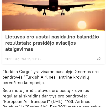
Lietuvos oro uostai pasidalino balandžio
rezultatais: prasidėjo aviacijos
atsigavimas
2021 Gegužės 15, 10:33
"Turkish Cargo" yra visame pasaulyje žinomos oro
bendrovės "Turkish Airlines" antrinė krovinių
pervežimo kompanija.
Šiuo metu į ir iš Lietuvos oro uostų krovinius
reguliariai skraidina dar trys oro bendrovės:
"European Air Transport" (DHL), "ASL Airlines
Belgium" ir "Sprint Air". Per 2021 metų pirmuosius