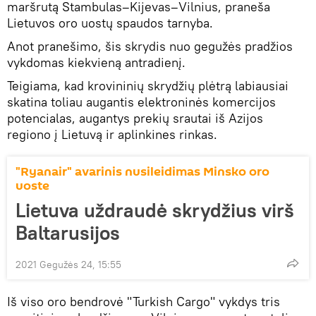
maršrutą Stambulas–Kijevas–Vilnius, praneša
Lietuvos oro uostų spaudos tarnyba.
Anot pranešimo, šis skrydis nuo gegužės pradžios
vykdomas kiekvieną antradienį.
Teigiama, kad krovininių skrydžių plėtrą labiausiai
skatina toliau augantis elektroninės komercijos
potencialas, augantys prekių srautai iš Azijos
regiono į Lietuvą ir aplinkines rinkas.
"Ryanair" avarinis nusileidimas Minsko oro
uoste
Lietuva uždraudė skrydžius virš
Baltarusijos
2021 Gegužės 24, 15:55
Iš viso oro bendrovė "Turkish Cargo" vykdys tris