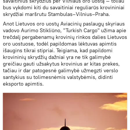
savaitinius skrydžius per Vilniaus oro uostą — toliau
bus vykdomi kiti du savaitiniai reguliarūs krovininiai
skrydžiai maršrutu Stambulas–Vilnius–Praha.
Anot Lietuvos oro uostų Aviacinių paslaugų skyriaus
vadovo Aurimo Stikliūno, "Turkish Cargo" užima apie
trečdalį pergabenamų krovinių rinkos dalies Lietuvos
oro uostuose, todėl papildomas lėktuvas apimtis
išaugins tikrai stipriai. Teigiama, kad papildomi
krovininių skrydžių dažniai yra ne tik galimybė
greičiau gauti užsakytus krovinius ar kitas prekes,
tačiau ir dar patogesnė galimybė užmegzti verslo
santykius su tolimesnėmis valstybėmis, didinti
eksporto apimtis.