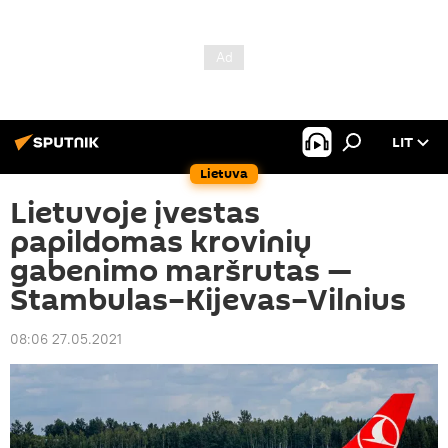
LIT
Lietuva
Lietuvoje įvestas
papildomas krovinių
gabenimo maršrutas —
Stambulas–Kijevas–Vilnius
08:06 27.05.2021