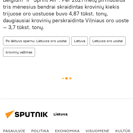
tris mėnesius bendrai skraidintas krovinių kiekis
trijuose oro uostuose buvo 4,87 tūkst. tonų,
daugiausiai krovinių perskraidinta Vilniaus oro uoste
— 3,7 tūkst. tonų.
Po lėktuvo sparnu: Lietuvos oro uostai
Lietuva
Lietuvos oro uostai
krovinių vežimas
Lietuva
PASAULYJE
POLITIKA
EKONOMIKA
VISUOMENĖ
KULTŪR