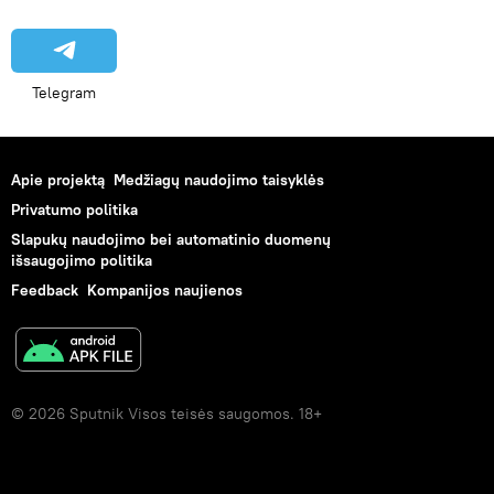
Telegram
Apie projektą
Medžiagų naudojimo taisyklės
Privatumo politika
Slapukų naudojimo bei automatinio duomenų
išsaugojimo politika
Feedback
Kompanijos naujienos
© 2026 Sputnik Visos teisės saugomos. 18+